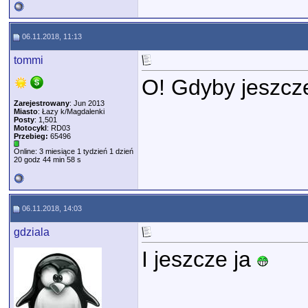
06.11.2018, 11:13
tommi
O! Gdyby jeszcze 
Zarejestrowany
: Jun 2013
Miasto
: Łazy k/Magdalenki
Posty
: 1,501
Motocykl
: RD03
Przebieg:
65496
Online: 3 miesiące 1 tydzień 1 dzień
20 godz 44 min 58 s
06.11.2018, 14:03
gdziala
I jeszcze ja