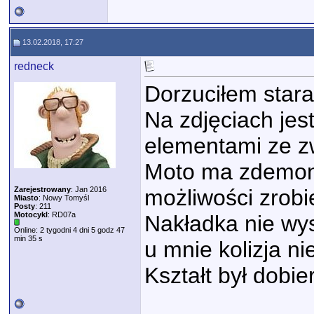
13.02.2018, 17:27
redneck
Dorzuciłem stara 
Na zdjęciach jes
elementami ze zwy
Moto ma zdemont
Zarejestrowany
: Jan 2016
możliwości zrobi
Miasto
: Nowy Tomyśl
Posty
: 211
Motocykl
: RD07a
Nakładka nie wys
Online: 2 tygodni 4 dni 5 godz 47
min 35 s
u mnie kolizja ni
Kształt był dobi