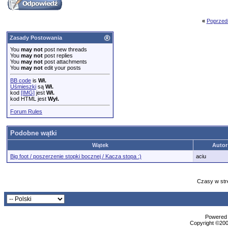
«
Poprzed
Zasady Postowania
You
may not
post new threads
You
may not
post replies
You
may not
post attachments
You
may not
edit your posts
BB code
is
Wł.
Uśmieszki
są
Wł.
kod
[IMG]
jest
Wł.
kod HTML jest
Wył.
Forum Rules
Podobne wątki
Wątek
Autor
Big foot / poszerzenie stopki bocznej / Kacza stopa :)
aciu
Czasy w str
Powered b
Copyright ©2000