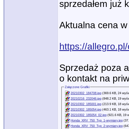
sprzedałem już k
Aktualna cena w 
https://allegro.p
Sprzedaż poza al
o kontakt na priw
Załączone Grafiki
20210302_184708.jpg
(369.6 KB, 24 wyśw
20210216_232046.jpg
(848.2 KB, 19 wyśw
20210302_185001.jpg
(213.9 KB, 18 wyśw
20210302_185054.jpg
(463.1 KB, 18 wyśw
20210302_185054_02.jpg
(921.6 KB, 19 w
Honda_XRV_750_Typ_1-wymiary.jpg
(37.
Honda_XRV_750_Typ_2-wymiary.jpg
(647