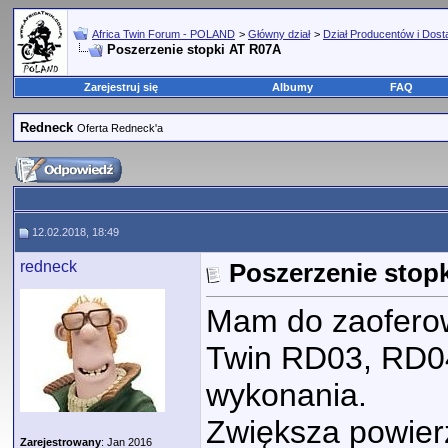
Africa Twin Forum - POLAND
>
Główny dział
>
Dział Producentów i Dos
Poszerzenie stopki AT R07A
Zarejestruj się
Albumy
FAQ
Redneck
Oferta Redneck'a
12.02.2018, 18:49
redneck
Poszerzenie stop
Mam do zaoferow
Twin RD03, RD0
wykonania.
Zwiększa powierz
Zarejestrowany
: Jan 2016