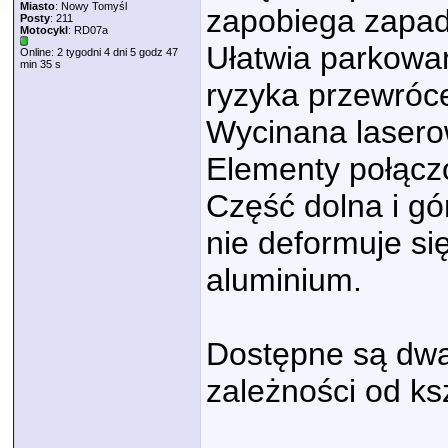
Miasto
: Nowy Tomyśl
zapobiega zapad
Posty
: 211
Motocykl
: RD07a
Ułatwia parkowa
Online: 2 tygodni 4 dni 5 godz 47
min 35 s
ryzyka przewróc
Wycinana laserow
Elementy połącz
Część dolna i gó
nie deformuje się
aluminium.
Dostępne są dwa
zależności od ksz