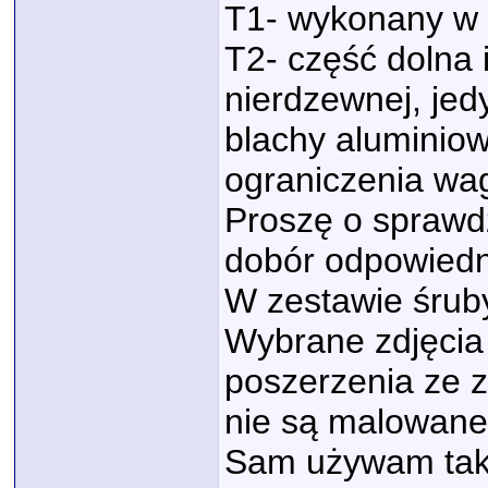
T1- wykonany w c
T2- część dolna 
nierdzewnej, je
blachy aluminiow
ograniczenia wag
Proszę o sprawdz
dobór odpowiedn
W zestawie śruby
Wybrane zdjęcia
poszerzenia ze z
nie są malowane
Sam używam taki