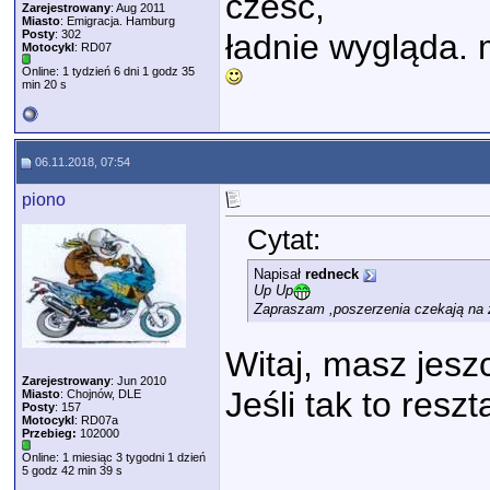
czesc,
Zarejestrowany
: Aug 2011
Miasto
: Emigracja. Hamburg
Posty
: 302
ładnie wygląda. 
Motocykl
: RD07
Online: 1 tydzień 6 dni 1 godz 35
min 20 s
06.11.2018, 07:54
piono
Cytat:
Napisał
redneck
Up Up
Zapraszam ,poszerzenia czekają na 
Witaj, masz jesz
Zarejestrowany
: Jun 2010
Jeśli tak to resz
Miasto
: Chojnów, DLE
Posty
: 157
Motocykl
: RD07a
Przebieg:
102000
Online: 1 miesiąc 3 tygodni 1 dzień
5 godz 42 min 39 s