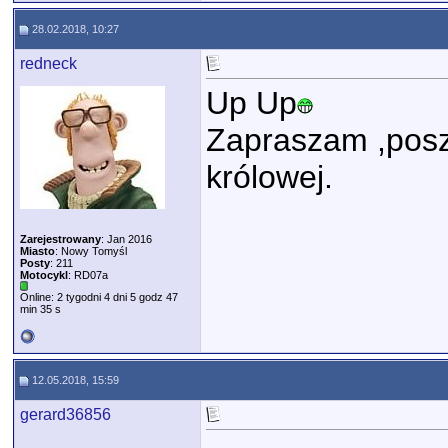
28.02.2018, 10:27
redneck
Up Up
Zapraszam ,posz
królowej.
Zarejestrowany
: Jan 2016
Miasto
: Nowy Tomyśl
Posty
: 211
Motocykl
: RD07a
Online: 2 tygodni 4 dni 5 godz 47
min 35 s
12.05.2018, 15:59
gerard36856