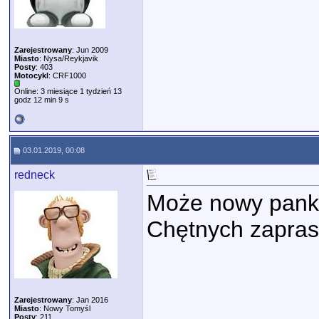
Zarejestrowany
: Jun 2009
Miasto
: Nysa/Reykjavik
Posty
: 403
Motocykl
: CRF1000
Online: 3 miesiące 1 tydzień 13
godz 12 min 9 s
03.01.2019, 00:08
redneck
Może nowy panko
Chętnych zapra
Zarejestrowany
: Jan 2016
Miasto
: Nowy Tomyśl
Posty
: 211