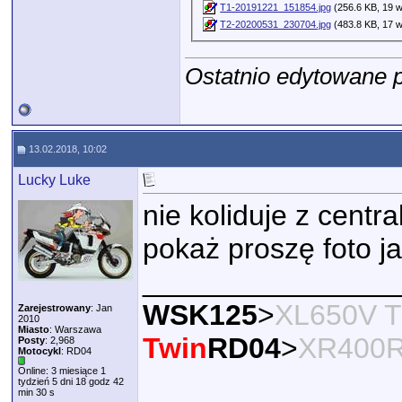
T1-20191221_151854.jpg
(256.6 KB, 19 w
T2-20200531_230704.jpg
(483.8 KB, 17 w
Ostatnio edytowane p
13.02.2018, 10:02
Lucky Luke
nie koliduje z centra
pokaż proszę foto j
________________
WSK125
>
XL650V T
Zarejestrowany
: Jan
2010
Miasto
: Warszawa
Twin
RD04
>
XR400
Posty
: 2,968
Motocykl
: RD04
Online: 3 miesiące 1
tydzień 5 dni 18 godz 42
min 30 s