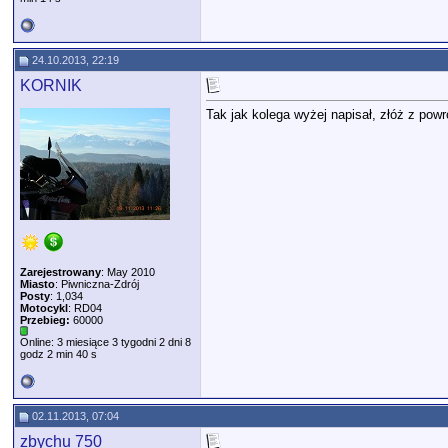
24.10.2013, 22:19
KORNIK
Tak jak kolega wyżej napisał, złóż z powro
Zarejestrowany
: May 2010
Miasto
: Piwniczna-Zdrój
Posty
: 1,034
Motocykl
: RD04
Przebieg:
60000
Online: 3 miesiące 3 tygodni 2 dni 8
godz 2 min 40 s
02.11.2013, 07:04
zbychu 750