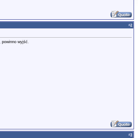
#
2
y, powinno wyjść.
#
3