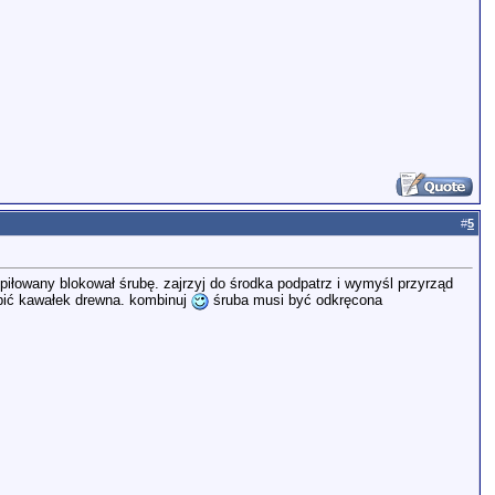
#
5
piłowany blokował śrubę. zajrzyj do środka podpatrz i wymyśl przyrząd
bić kawałek drewna. kombinuj
śruba musi być odkręcona