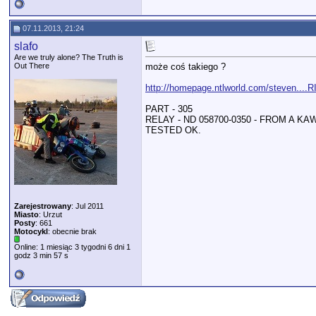
07.11.2013, 21:24
slafo
Are we truly alone? The Truth is
Out There
może coś takiego ?
http://homepage.ntlworld.com/steven....R
PART - 305
RELAY - ND 058700-0350 - FROM A KA
TESTED OK.
Zarejestrowany
: Jul 2011
Miasto
: Urzut
Posty
: 661
Motocykl
: obecnie brak
Online: 1 miesiąc 3 tygodni 6 dni 1
godz 3 min 57 s