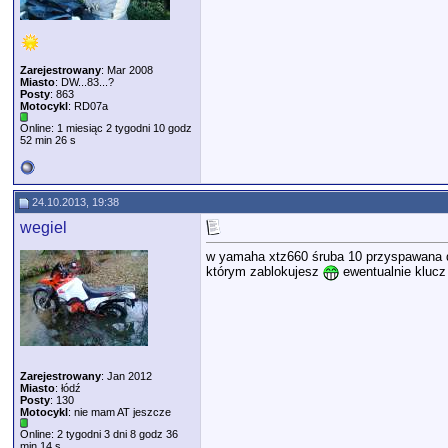
Zarejestrowany
: Mar 2008
Miasto
: DW...83...?
Posty
: 863
Motocykl
: RD07a
Online: 1 miesiąc 2 tygodni 10 godz
52 min 26 s
24.10.2013, 19:38
wegiel
w yamaha xtz660 śruba 10 przyspawana do 
którym zablokujesz
ewentualnie klucz
Zarejestrowany
: Jan 2012
Miasto
: łódź
Posty
: 130
Motocykl
: nie mam AT jeszcze
Online: 2 tygodni 3 dni 8 godz 36
min 14 s