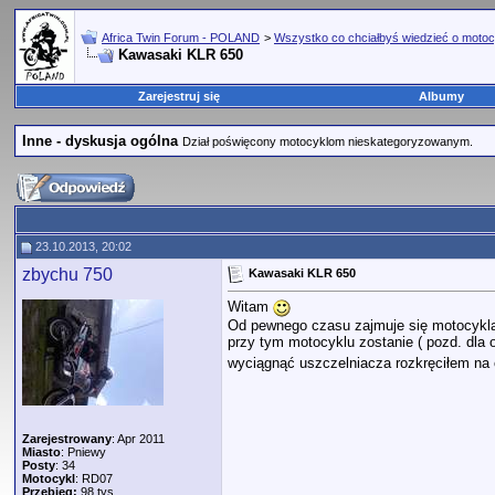
Africa Twin Forum - POLAND
>
Wszystko co chciałbyś wiedzieć o motoc
Kawasaki KLR 650
Zarejestruj się
Albumy
Inne - dyskusja ogólna
Dział poświęcony motocyklom nieskategoryzowanym.
23.10.2013, 20:02
zbychu 750
Kawasaki KLR 650
Witam
Od pewnego czasu zajmuje się motocyklam
przy tym motocyklu zostanie ( pozd. dla 
wyciągnąć uszczelniacza rozkręciłem na c
Zarejestrowany
: Apr 2011
Miasto
: Pniewy
Posty
: 34
Motocykl
: RD07
Przebieg:
98 tys