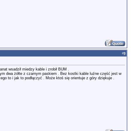
#
9
ranat wsadził miedzy kable i zrobił BUM .
 tym dwa żółte z czarnym paskiem . Bez kostki kable luźne część jest w
 to i jak to podłączyć . Może ktoś się orientuje z góry dziękuje .