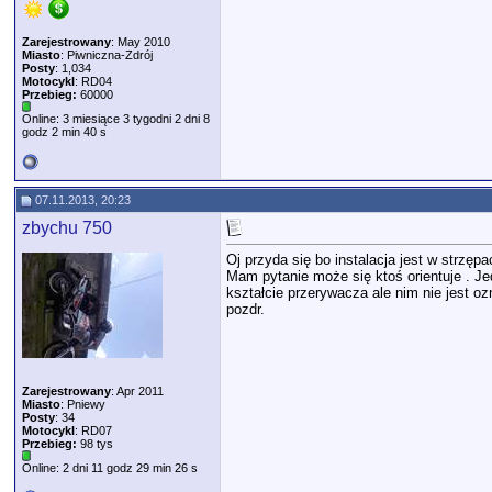
Zarejestrowany
: May 2010
Miasto
: Piwniczna-Zdrój
Posty
: 1,034
Motocykl
: RD04
Przebieg:
60000
Online: 3 miesiące 3 tygodni 2 dni 8
godz 2 min 40 s
07.11.2013, 20:23
zbychu 750
Oj przyda się bo instalacja jest w strzęp
Mam pytanie może się ktoś orientuje . Je
kształcie przerywacza ale nim nie jest o
pozdr.
Zarejestrowany
: Apr 2011
Miasto
: Pniewy
Posty
: 34
Motocykl
: RD07
Przebieg:
98 tys
Online: 2 dni 11 godz 29 min 26 s