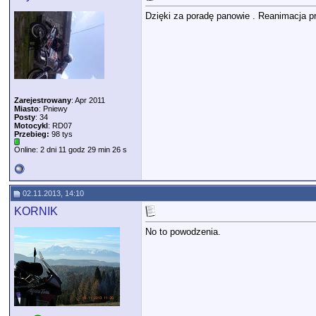
Dzięki za poradę panowie . Reanimacja prz
Zarejestrowany
: Apr 2011
Miasto
: Pniewy
Posty
: 34
Motocykl
: RD07
Przebieg:
98 tys
Online: 2 dni 11 godz 29 min 26 s
02.11.2013, 14:10
KORNIK
No to powodzenia.