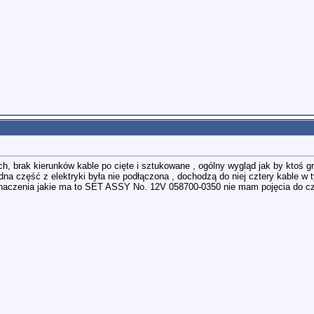
ach, brak kierunków kable po cięte i sztukowane , ogólny wygląd jak by ktoś g
dna część z elektryki była nie podłączona , dochodzą do niej cztery kable w
znaczenia jakie ma to SET ASSY No. 12V 058700-0350 nie mam pojęcia do czego