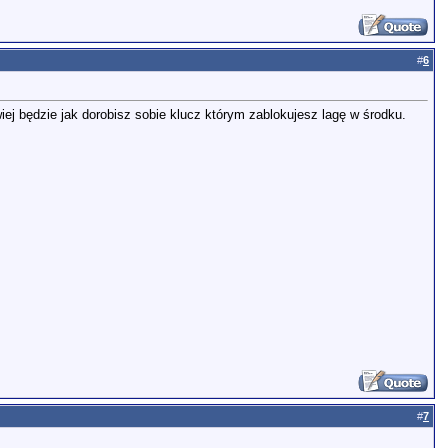
#
6
twiej będzie jak dorobisz sobie klucz którym zablokujesz lagę w środku.
#
7