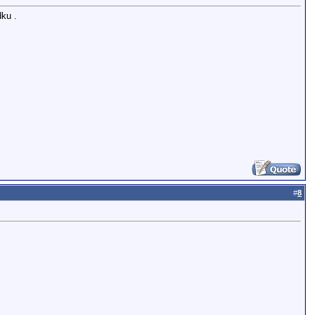
dku .
#
8