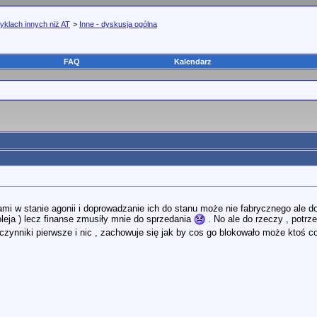
yklach innych niż AT
>
Inne - dyskusja ogólna
FAQ
Kalendarz
i w stanie agonii i doprowadzanie ich do stanu może nie fabrycznego ale do
oleja ) lecz finanse zmusiły mnie do sprzedania
. No ale do rzeczy , potrz
zynniki pierwsze i nic , zachowuje się jak by cos go blokowało może ktoś co