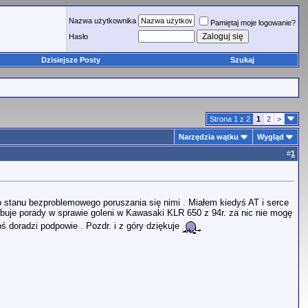
Nazwa użytkownika
Pamiętaj moje logowanie?
Hasło
Dzisiejsze Posty
Szukaj
Strona 1 z 2
1
2
>
Narzędzia wątku
Wygląd
#
1
 stanu bezproblemowego poruszania się nimi . Miałem kiedyś AT i serce
ebuje porady w sprawie goleni w Kawasaki KLR 650 z 94r. za nic nie mogę
ś doradzi podpowie . Pozdr. i z góry dziękuje