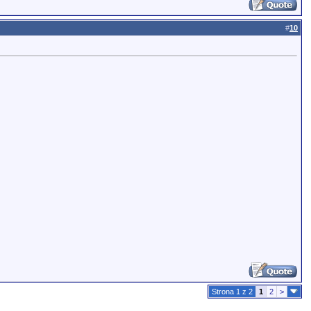
#
10
Strona 1 z 2
1
2
>