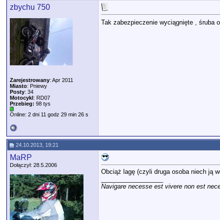
zbychu 750
Tak zabezpieczenie wyciągnięte , śruba o
Zarejestrowany
: Apr 2011
Miasto
: Pniewy
Posty
: 34
Motocykl
: RD07
Przebieg:
98 tys
Online: 2 dni 11 godz 29 min 26 s
24.10.2013, 19:21
MaRP
Dołączył: 28.5.2006
Obciąż lagę (czyli druga osoba niech ją w
__________________
Navigare necesse est vivere non est nec