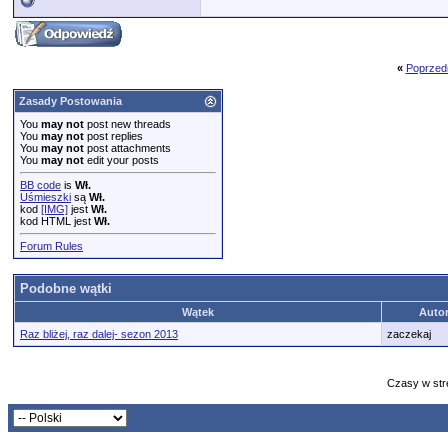
«
Poprzed
Zasady Postowania
You
may not
post new threads
You
may not
post replies
You
may not
post attachments
You
may not
edit your posts
BB code
is
Wł.
Uśmieszki
są
Wł.
kod
[IMG]
jest
Wł.
kod HTML jest
Wł.
Forum Rules
Podobne wątki
Wątek
Auto
Raz bliżej, raz dalej- sezon 2013
zaczekaj
Czasy w str