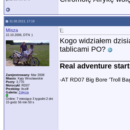
31.08.2013, 17:19
Misza
22.10.2006, DTN :)
Kogo widziałem dzisia
tablicami PO?
_________________
Real adventure start
Zarejestrowany
: Mar 2008
Miasto
: Kąty Wrocławskie
-AT RD07 Big Bore 'Troll Ba
Posty
: 3,770
Motocykl
: RD07
Przebieg:
IIszlif
Galeria:
Zdjęcia
Online: 7 miesiące 3 tygodni 2 dni
15 godz 56 min 50 s