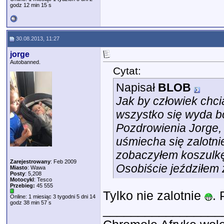
godz 12 min 15 s
30.08.2013, 11:27
jorge
Autobanned.
Cytat:
Napisał
BLOB
Jak by człowiek chci
wszystko się wyda b
Pozdrowienia Jorge,
uśmiecha się zalotnie
zobaczyłem koszulkę
Zarejestrowany
: Feb 2009
Osobiście jeździłem 
Miasto
: Wawa
Posty
: 5,208
Motocykl
: Tesco
Przebieg:
45 555
Tylko nie zalotnie
.
Online: 1 miesiąc 3 tygodni 5 dni 14
godz 38 min 57 s
_________________