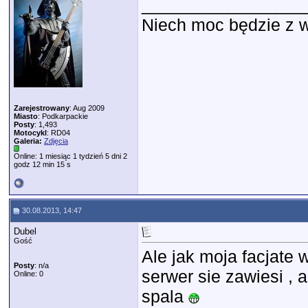
_________________
Niech moc będzie z wam
Zarejestrowany
: Aug 2009
Miasto
: Podkarpackie
Posty
: 1,493
Motocykl
: RD04
Galeria:
Zdjęcia
Online: 1 miesiąc 1 tydzień 5 dni 2
godz 12 min 15 s
30.08.2013, 14:47
Dubel
Gość
Ale jak moja facjate 
Posty
: n/a
serwer sie zawiesi , 
Online: 0
spala