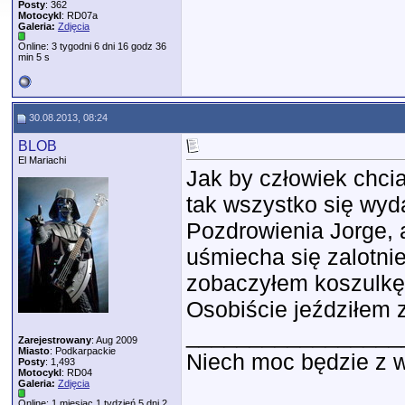
Posty
: 362
Motocykl
: RD07a
Galeria:
Zdjęcia
Online: 3 tygodni 6 dni 16 godz 36
min 5 s
30.08.2013, 08:24
BLOB
El Mariachi
Jak by człowiek chci
tak wszystko się wyd
Pozdrowienia Jorge, 
uśmiecha się zalotnie 
zobaczyłem koszulkę
Osobiście jeździłem 
_________________
Zarejestrowany
: Aug 2009
Miasto
: Podkarpackie
Niech moc będzie z wam
Posty
: 1,493
Motocykl
: RD04
Galeria:
Zdjęcia
Online: 1 miesiąc 1 tydzień 5 dni 2