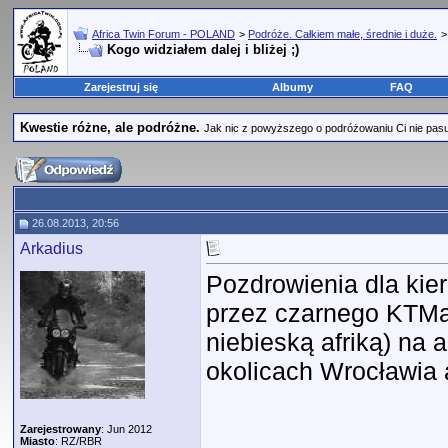
Africa Twin Forum - POLAND
>
Podróże. Całkiem małe, średnie i duże.
Kogo widziałem dalej i bliżej ;)
Zarejestruj się
Albumy
FAQ
Kwestie różne, ale podróżne.
Jak nic z powyższego o podróżowaniu Ci nie pasuje,
26.08.2013, 20:56
Arkadius
Pozdrowienia dla kie
przez czarnego KTMa,
niebieską afriką) na a
okolicach Wrocławia 
Zarejestrowany
: Jun 2012
Miasto
: RZ/RBR