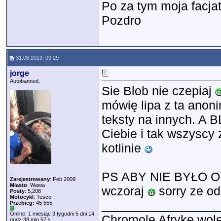
Po za tym moja facjat
Pozdro
31.08.2013, 09:29
jorge
Autobanned.
Sie Blob nie czepiaj
mówię lipa z ta anoni
teksty na innych. A 
Ciebie i tak wszyscy 
kotlinie
PS ABY NIE BYŁO O
Zarejestrowany
: Feb 2009
Miasto
: Wawa
wczoraj
sorry ze od
Posty
: 5,208
Motocykl
: Tesco
_________________
Przebieg:
45 555
Online: 1 miesiąc 3 tygodni 5 dni 14
Chromolę Afrykę wolę
godz 38 min 57 s