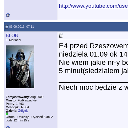
http://www.youtube.com/use
03.09.2013, 07:11
BLOB
El Mariachi
E4 przed Rzeszowem 
niedziela 01.09 ok 14
Nie wiem jakie nr-y 
5 minut(siedziałem jak
_________________
Niech moc będzie z wam
Zarejestrowany
: Aug 2009
Miasto
: Podkarpackie
Posty
: 1,493
Motocykl
: RD04
Galeria:
Zdjęcia
Online: 1 miesiąc 1 tydzień 5 dni 2
godz 12 min 15 s