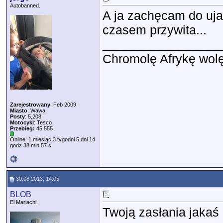
Autobanned.
A ja zachęcam do ujaw
czasem przywita...
_________________
Chromolę Afrykę wolę
Zarejestrowany
: Feb 2009
Miasto
: Wawa
Posty
: 5,208
Motocykl
: Tesco
Przebieg:
45 555
Online: 1 miesiąc 3 tygodni 5 dni 14
godz 38 min 57 s
30.08.2013, 14:05
BLOB
El Mariachi
Twoją zasłania jakaś 