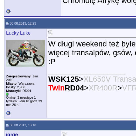
Chromolę Afrykę wolę
30.08.2013, 12:23
Lucky Luke
W długi weekend też byłe
więcej transalpów, gsów,
:P
__________________
Zarejestrowany
: Jan
WSK125
>
XL650V Transa
2010
Miasto
: Warszawa
Twin
RD04
>
XR400R
>
VFR
Posty
: 2,968
Motocykl
: RD04
Online: 3 miesiące 1
tydzień 5 dni 18 godz 39
min 26 s
30.08.2013, 13:18
jorge