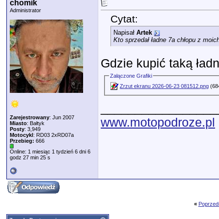
chomik
Administrator
Cytat:
Napisał
Artek
Kto sprzedał ładne 7a chłopu z moich
Gdzie kupić taką ła
Załączone Grafiki
Zrzut ekranu 2026-06-23 081512.png
(684
_________________
Zarejestrowany
: Jun 2007
www.motopodroze.pl
Miasto
: Bałtyk
Posty
: 3,949
Motocykl
: RD03 2xRD07a
Przebieg:
666
Online: 1 miesiąc 1 tydzień 6 dni 6
godz 27 min 25 s
«
Poprzed