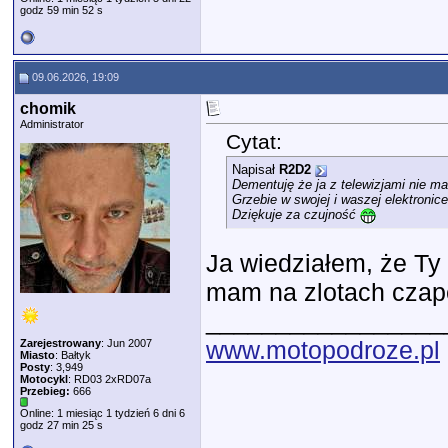
godz 59 min 52 s
09.06.2026, 19:09
chomik
Administrator
Cytat:
Napisał
R2D2
Dementuję że ja z telewizjami nie m
Grzebie w swojej i waszej elektroni
Dziękuje za czujność
Ja wiedziałem, że T
mam na zlotach czap
_________________
www.motopodroze.pl
Zarejestrowany
: Jun 2007
Miasto
: Bałtyk
Posty
: 3,949
Motocykl
: RD03 2xRD07a
Przebieg:
666
Online: 1 miesiąc 1 tydzień 6 dni 6
godz 27 min 25 s