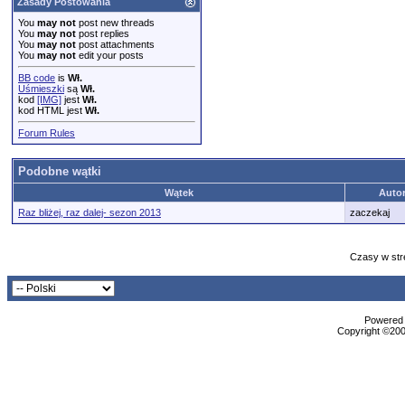
Zasady Postowania
You
may not
post new threads
You
may not
post replies
You
may not
post attachments
You
may not
edit your posts
BB code
is
Wł.
Uśmieszki
są
Wł.
kod
[IMG]
jest
Wł.
kod HTML jest
Wł.
Forum Rules
Podobne wątki
Wątek
Auto
Raz bliżej, raz dalej- sezon 2013
zaczekaj
Czasy w str
Powered b
Copyright ©2000