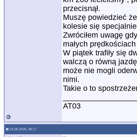
przecisnął.
Muszę powiedzieć że 
kolesie się specjalni
Zwróciłem uwagę gdy
małych prędkościach
W piątek trafiły się d
walczą o równą jazdę 
może nie mogli oderwa
nimi.
Takie o to spostrzeże
_________________
AT03
23.06.2026, 08:17