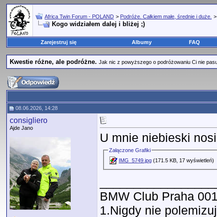
Africa Twin Forum - POLAND
>
Podróże. Całkiem małe, średnie i duże.
Kogo widziałem dalej i bliżej ;)
Zarejestruj się
Albumy
FAQ
Kwestie różne, ale podróżne.
Jak nic z powyższego o podróżowaniu Ci nie pasuje,
08.06.2026, 14:28
consigliero
Ajde Jano
U mnie niebieski nos
Załączone Grafiki
IMG_5749.jpg
(171.5 KB, 17 wyświetleń)
_________________
BMW Club Praha 00
1.Nigdy nie polemizu