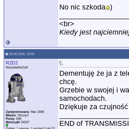
No nic szkoda
)
_________________
<br>
Kiedy jest najciemnie
09.06.2026, 19:02
R2D2
ReGeNeRaToR
Dementuję że ja z te
chcę.
Grzebie w swojej i wa
samochodach.
Dziękuje za czujnoś
Zarejestrowany
: Mar 2008
_________________
Miasto
: Olsztyn
Posty
: 696
END of TRANSMISS
Motocykl
: RD07
Online: 1 miesiąc 1 tydzień 5 dni 22