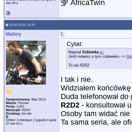
AfricaTwin
min 39 s
09.06.2026, 10:49
Mallory
Cytat:
Napisał
Szklanka
Jeśli mówisz o tym człowieku -->
ht
To nie R2D2
I tak i nie.
Widziałem końcówkę 
Duda telefonował do g
Zarejestrowany
: May 2013
R2D2
- konsultował u
Miasto
: Poznan
Posty
: 2,561
Motocykl
: RD04
Osoby tam widać nie 
Przebieg:
kto wie
Ta sama seria, ale of
Online: 4 miesiące 2 tygodni 4 godz
27 min 52 s