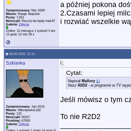
a później pokona do
Zarejestrowany
: Mar 2008
2.Czasami lepiej milc
Miasto
: Rataje Słupskie
Posty
: 7,651
i rozwiać wszelkie wą
Motocykl
: Raczej nie będę miał AT
Galeria:
Zdjęcia
Online: 10 miesiące 1 tydzień 3 dni
15 godz 12 min 39 s
08.06.2026, 22:14
Szklanka
Cytat:
Napisał
Mallory
Nasz
R2D2
- w programie w TV wypow
Jeśli mówisz o tym c
Zarejestrowany
: Jan 2016
Miasto
: Włocławek/Łódź
Posty
: 132
To nie R2D2
Motocykl
: RD07
Przebieg:
67000
_________________
Galeria:
Zdjęcia
Online: 1 tydzień 1 dzień 18 godz 8