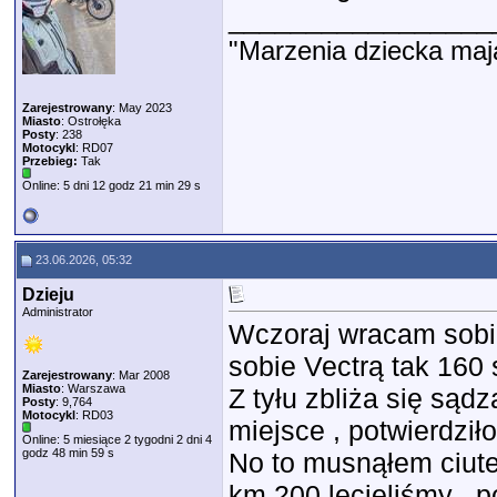
_________________
"Marzenia dziecka maj
Zarejestrowany
: May 2023
Miasto
: Ostrołęka
Posty
: 238
Motocykl
: RD07
Przebieg:
Tak
Online: 5 dni 12 godz 21 min 29 s
23.06.2026, 05:32
Dzieju
Administrator
Wczoraj wracam sobi
sobie Vectrą tak 160 
Zarejestrowany
: Mar 2008
Miasto
: Warszawa
Z tyłu zbliża się sąd
Posty
: 9,764
Motocykl
: RD03
miejsce , potwierdził
Online: 5 miesiące 2 tygodni 2 dni 4
godz 48 min 59 s
No to musnąłem ciutek
km 200 lecieliśmy , 