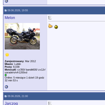
09.06.2026, 19:55
Melon
Zarejestrowany
: Mar 2012
Miasto
: Lublin
Posty
: 8,038
Motocykl
: cz350/ bandit600/ zx12r/
varadero/vfr1200xd
Online: 5 miesiące 1 dzień 19 godz
32 min 53 s
09.06.2026, 21:00
Jarczoq