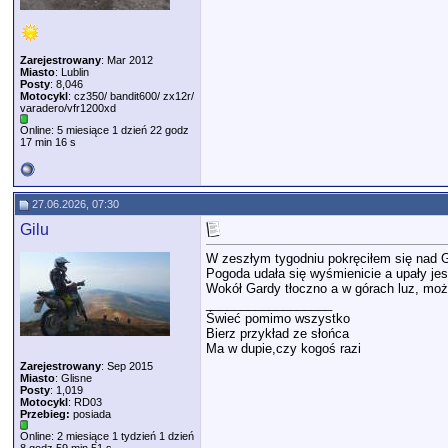
Zarejestrowany
: Mar 2012
Miasto
: Lublin
Posty
: 8,046
Motocykl
: cz350/ bandit600/ zx12r/
varadero/vfr1200xd
Online: 5 miesiące 1 dzień 22 godz
17 min 16 s
27.06.2026, 07:30
Gilu
W zeszłym tygodniu pokręciłem się nad Ga
Pogoda udała się wyśmienicie a upały je
Wokół Gardy tłoczno a w górach luz, można 
__________________
Świeć pomimo wszystko
Bierz przykład ze słońca
Ma w dupie,czy kogoś razi
Zarejestrowany
: Sep 2015
Miasto
: Glisne
Posty
: 1,019
Motocykl
: RD03
Przebieg:
posiada
Online: 2 miesiące 1 tydzień 1 dzień