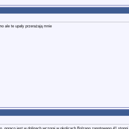
o ale te upały przerażają mnie
ko, gorąco jest w dolinach wczoraj w okolicach Bolzano zanotowano 41 stopn