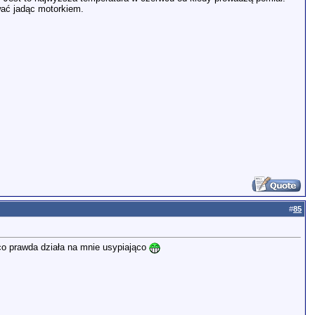
ać jadąc motorkiem.
#
85
 co prawda działa na mnie usypiająco