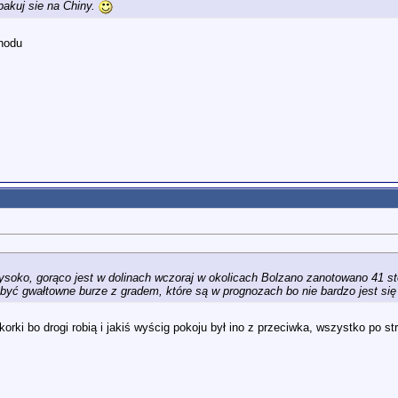
 pakuj sie na Chiny.
hodu
wysoko, gorąco jest w dolinach wczoraj w okolicach Bolzano zanotowano 41 s
ć gwałtowne burze z gradem, które są w prognozach bo nie bardzo jest się
ki bo drogi robią i jakiś wyścig pokoju był ino z przeciwka, wszystko po str