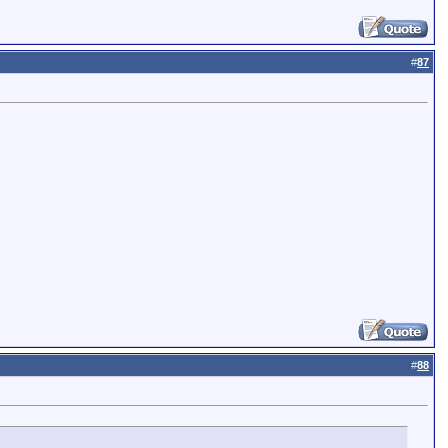
#
87
#
88