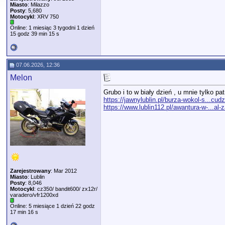
Miasto
: Milazzo
Posty
: 5,680
Motocykl
: XRV 750
Online: 1 miesiąc 3 tygodni 1 dzień
15 godz 39 min 15 s
07.06.2026, 12:36
Melon
Grubo i to w biały dzień , u mnie tylko p
https://jawnylublin.pl/burza-wokol-s...cu
https://www.lublin112.pl/awantura-w-...al
Zarejestrowany
: Mar 2012
Miasto
: Lublin
Posty
: 8,046
Motocykl
: cz350/ bandit600/ zx12r/
varadero/vfr1200xd
Online: 5 miesiące 1 dzień 22 godz
17 min 16 s