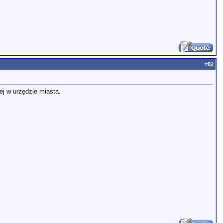
#
82
ej w urzędzie miasta.