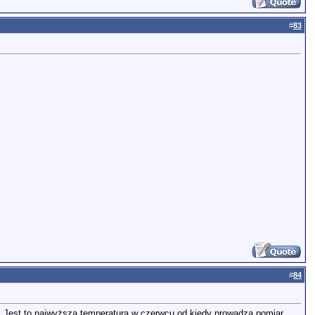
#
83
#
84
i. Jest to najwyższa temperatura w czerwcu od kiedy prowadzą pomiar.