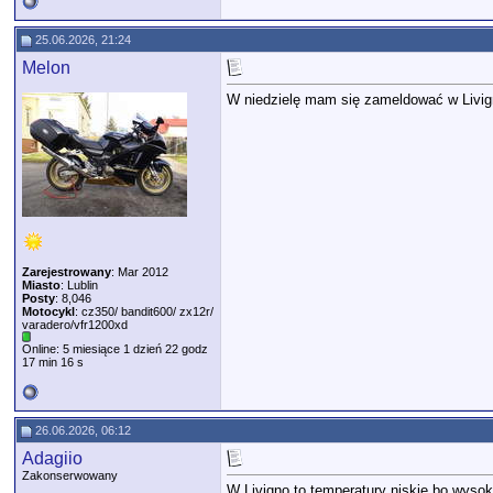
25.06.2026, 21:24
Melon
W niedzielę mam się zameldować w Livign
Zarejestrowany
: Mar 2012
Miasto
: Lublin
Posty
: 8,046
Motocykl
: cz350/ bandit600/ zx12r/
varadero/vfr1200xd
Online: 5 miesiące 1 dzień 22 godz
17 min 16 s
26.06.2026, 06:12
Adagiio
Zakonserwowany
W Livigno to temperatury niskie bo wyso