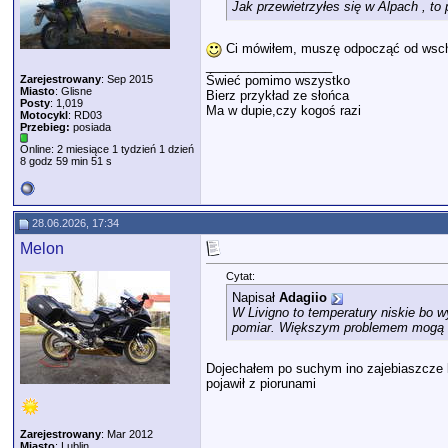
Jak przewietrzyłes się w Alpach , to
Ci mówiłem, muszę odpocząć od wsc
__________________
Świeć pomimo wszystko
Zarejestrowany
: Sep 2015
Miasto
: Glisne
Bierz przykład ze słońca
Posty
: 1,019
Ma w dupie,czy kogoś razi
Motocykl
: RD03
Przebieg:
posiada
Online: 2 miesiące 1 tydzień 1 dzień
8 godz 59 min 51 s
28.06.2026, 17:34
Melon
Cytat:
Napisał
Adagiio
W Livigno to temperatury niskie bo 
pomiar. Większym problemem mogą by
Dojechałem po suchym ino zajebiaszcze kor
pojawił z piorunami
Zarejestrowany
: Mar 2012
Miasto
: Lublin