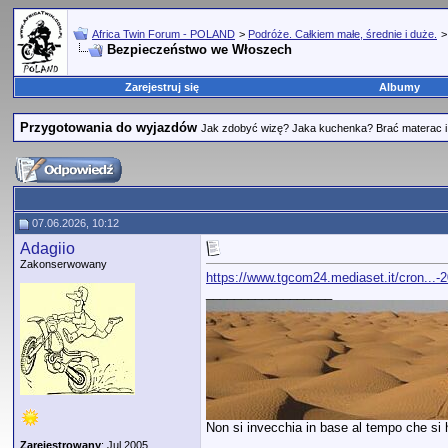
Africa Twin Forum - POLAND
>
Podróże. Całkiem małe, średnie i duże.
Bezpieczeństwo we Włoszech
Zarejestruj się
Albumy
Przygotowania do wyjazdów
Jak zdobyć wizę? Jaka kuchenka? Brać materac i 
07.06.2026, 10:12
Adagiio
Zakonserwowany
https://www.tgcom24.mediaset.it/cron...-
__________________
Non si invecchia in base al tempo che si ha
Zarejestrowany
: Jul 2005