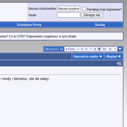
Nazwa użytkownika
Pamiętaj moje logowanie?
Hasło
Dzisiejsze Posty
Szukaj
tnie? Co to CPD? Odpowiedzi znajdziesz w tym dziale.
Strona 9 z 11
«
First
<
5
6
7
8
9
10
11
>
Narzędzia wątku
Wygląd
#
81
 mody i biznesu, nie do wiary.