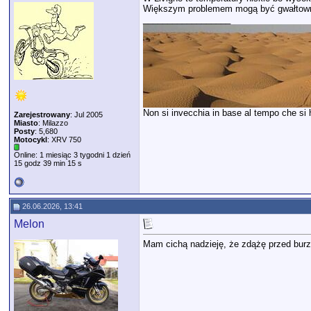
Większym problemem mogą być gwałtowne 
__________________
Non si invecchia in base al tempo che si ha
Zarejestrowany
: Jul 2005
Miasto
: Milazzo
Posty
: 5,680
Motocykl
: XRV 750
Online: 1 miesiąc 3 tygodni 1 dzień
15 godz 39 min 15 s
26.06.2026, 13:41
Melon
Mam cichą nadzieję, że zdążę przed burz