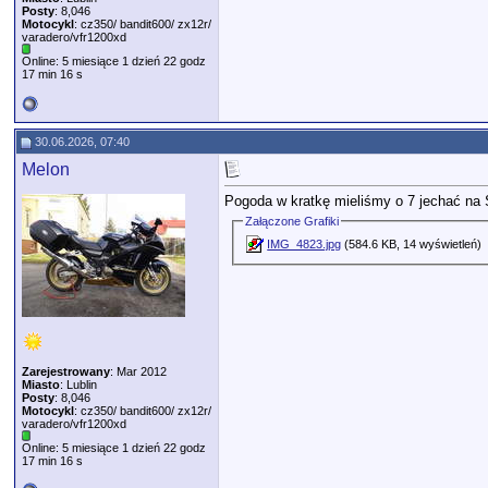
Posty
: 8,046
Motocykl
: cz350/ bandit600/ zx12r/
varadero/vfr1200xd
Online: 5 miesiące 1 dzień 22 godz
17 min 16 s
30.06.2026, 07:40
Melon
Pogoda w kratkę mieliśmy o 7 jechać na S
Załączone Grafiki
IMG_4823.jpg
(584.6 KB, 14 wyświetleń)
Zarejestrowany
: Mar 2012
Miasto
: Lublin
Posty
: 8,046
Motocykl
: cz350/ bandit600/ zx12r/
varadero/vfr1200xd
Online: 5 miesiące 1 dzień 22 godz
17 min 16 s