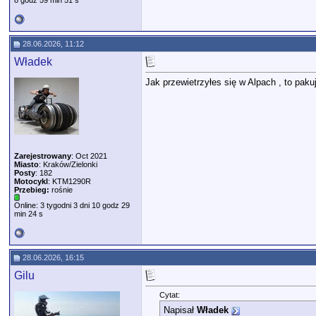
8 godz 59 min 51 s
28.06.2026, 11:12
Władek
Jak przewietrzyłes się w Alpach , to paku
Zarejestrowany
: Oct 2021
Miasto
: Kraków/Zielonki
Posty
: 182
Motocykl
: KTM1290R
Przebieg:
rośnie
Online: 3 tygodni 3 dni 10 godz 29
min 24 s
28.06.2026, 16:15
Gilu
Cytat:
Napisał
Władek