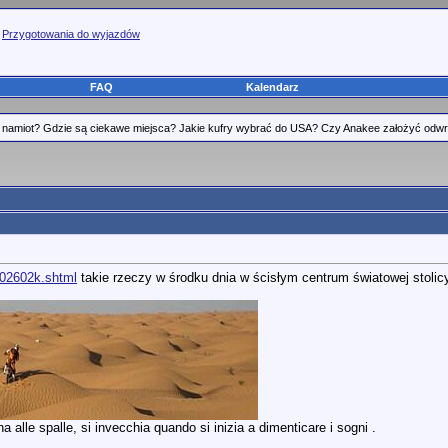
>
Przygotowania do wyjazdów
FAQ
Kalendarz
namiot? Gdzie są ciekawe miejsca? Jakie kufry wybrać do USA? Czy Anakee założyć odwro
202602k.shtml
takie rzeczy w środku dnia w ścisłym centrum światowej stolicy
 alle spalle, si invecchia quando si inizia a dimenticare i sogni .