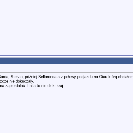
rdą, Stelvio, później Sellaronda a z połowy podjazdu na Giau którą chciałe
szcze nie dokuczały.
zapierdalać. Italia to nie dziki kraj