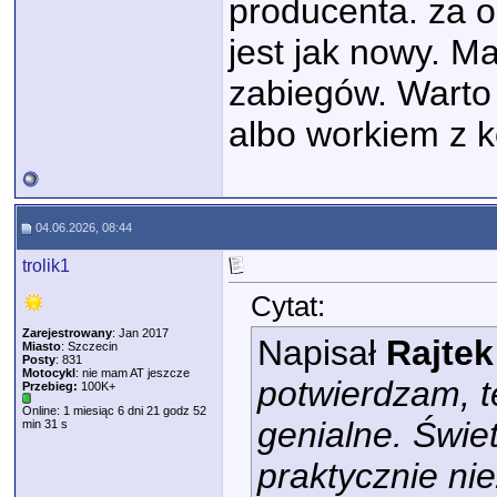
producenta. za ok
jest jak nowy. 
zabiegów. Wart
albo workiem z 
04.06.2026, 08:44
trolik1
Cytat:
Zarejestrowany
: Jan 2017
Napisał
Rajtek
Miasto
: Szczecin
Posty
: 831
Motocykl
: nie mam AT jeszcze
potwierdzam, t
Przebieg:
100K+
Online: 1 miesiąc 6 dni 21 godz 52
genialne. Świe
min 31 s
praktycznie ni