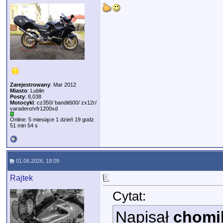
Zarejestrowany
: Mar 2012
Miasto
: Lublin
Posty
: 8,038
Motocykl
: cz350/ bandit600/ zx12r/
varadero/vfr1200xd
Online: 5 miesiące 1 dzień 19 godz
51 min 54 s
01.06.2026, 18:09
Rajtek
Cytat:
Napisał
chomi