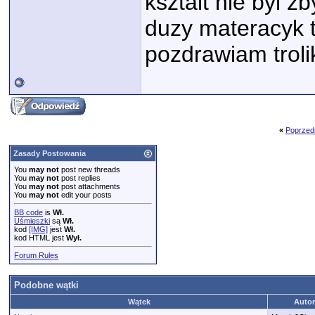
ksztalt nie byl 
duzy materacyk te
pozdrawiam troli
«
Poprzed
Zasady Postowania
You
may not
post new threads
You
may not
post replies
You
may not
post attachments
You
may not
edit your posts
BB code
is
Wł.
Uśmieszki
są
Wł.
kod
[IMG]
jest
Wł.
kod HTML jest
Wył.
Forum Rules
Podobne wątki
Wątek
Autor