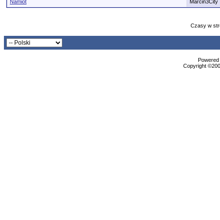
Namiot
Marcin3City
Czasy w str
Powered b
Copyright ©2000