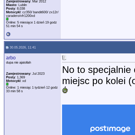
Zarejestrowany
: Mar 2012
Miasto
: Lublin
Posty
: 8,038
Motocykl
: cz350/ bandit600/ zx12r/
varadero/vfr1200xd
Online: 5 miesiące 1 dzień 19 godz
51 min 54 s
30.05.2026, 11:41
arbo
dupa nie ajatollah
No to specjalnie
Zarejestrowany
: Jul 2023
Posty
: 1,369
miejsc po kolei (
Motocykl
: xd
Online: 1 miesiąc 1 tydzień 12 godz
33 min 58 s