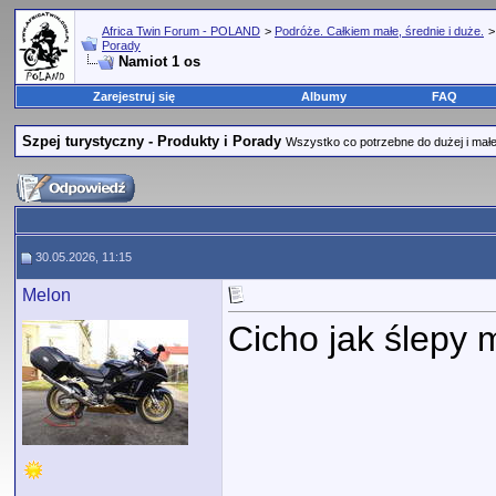
Africa Twin Forum - POLAND
>
Podróże. Całkiem małe, średnie i duże.
Porady
Namiot 1 os
Zarejestruj się
Albumy
FAQ
Szpej turystyczny - Produkty i Porady
Wszystko co potrzebne do dużej i małej
30.05.2026, 11:15
Melon
Cicho jak ślepy m