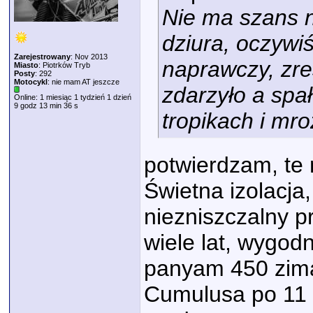
Nie ma szans n
dziura, oczywiś
Zarejestrowany
: Nov 2013
naprawczy, zres
Miasto
: Piotrków Tryb
Posty
: 292
Motocykl
: nie mam AT jeszcze
zdarzyło a spał
Online: 1 miesiąc 1 tydzień 1 dzień
9 godz 13 min 36 s
tropikach i mr
potwierdzam, te 
Świetna izolacja
niezniszczalny 
wiele lat, wygod
panyam 450 zima 
Cumulusa po 11 