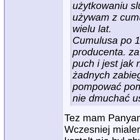
użytkowaniu slu
używam z cumu
wielu lat.
Cumulusa po 11
producenta. za 
puch i jest ja
żadnych zabie
pompować pomp
nie dmuchać u
Tez mam Panyam, 
Wczesniej mialem