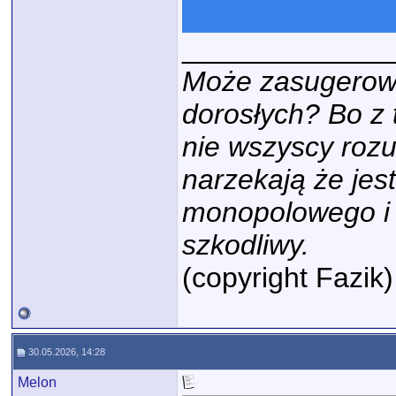
_____________
Może zasugerowa
dorosłych? Bo z
nie wszyscy rozu
narzekają że jest
monopolowego i p
szkodliwy.
(copyright Fazik)
30.05.2026, 14:28
Melon