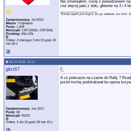
Nie zmieniałem, cisnę z powodzeniem na 
ciut więcej jadu z dołu, głównie na 3 i 
__________________
"Każdy wątek jest kogoś, bo go zakłada, ten ktoś. S
Zarejestrowany
: Jul 2019
Miasto
: Trójmiasto
Posty
: 1,848
Motocykl
: CRF1000D, CRF300L
Przebieg:
65k+25k
Online: 2 miesiące 3 dni 23 godz 43
min 58 s
06.04.2026, 10:12
gkrz67
A co polecacie na czarne do Rally ? Rza
przód trochę podskakiwał bo opona krzywa
Zarejestrowany
: Jun 2017
Posty
: 68
Motocykl
: RD03
Online: 5 dni 19 godz 58 min 43 s