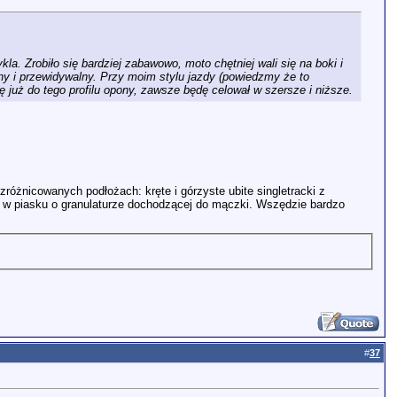
. Zrobiło się bardziej zabawowo, moto chętniej wali się na boki i
wany i przewidywalny. Przy moim stylu jazdy (powiedzmy że to
już do tego profilu opony, zawsze będę celował w szersze i niższe.
różnicowanych podłożach: kręte i górzyste ubite singletracki z
azdy w piasku o granulaturze dochodzącej do mączki. Wszędzie bardzo
#
37