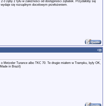
2-3 zęby z tyłu w zależności od dostępności zębatek. Przydałoby się
4/42 wydaje się rozsądnym docelowym przełożeniem.
#
39
ę o Metzeler Turance albo TKC 70. Te drugie miałem w Trampku, były OK,
Made in Brazil)