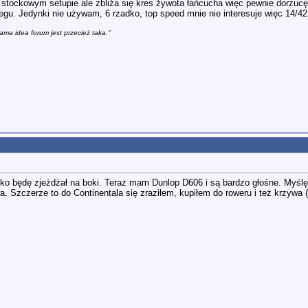
stockowym setupie ale zbliża się kres żywota łańcucha więc pewnie dorzucę 
4 biegu. Jedynki nie używam, 6 rzadko, top speed mnie nie interesuje więc 1
ama idea forum jest przecież taka."
dko będę zjeżdżał na boki. Teraz mam Dunlop D606 i są bardzo głośne. Myśl
. Szczerze to do Continentala się zraziłem, kupiłem do roweru i też krzywa (