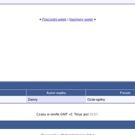
«
Poprzedni wątek
|
Następny wątek
»
Autor wątku
Forum
Danny
Dział ogólny
Czasy w strefie GMT +2. Teraz jest
10:57
.