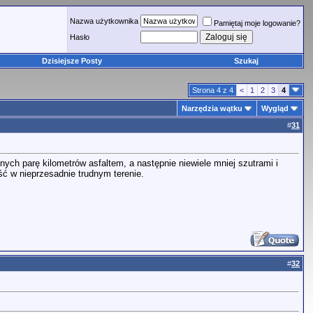
Nazwa użytkownika
Pamiętaj moje logowanie?
Hasło
Dzisiejsze Posty
Szukaj
Strona 4 z 4
<
1
2
3
4
Narzędzia wątku
Wygląd
#
31
ych parę kilometrów asfaltem, a następnie niewiele mniej szutrami i
ść w nieprzesadnie trudnym terenie.
#
32