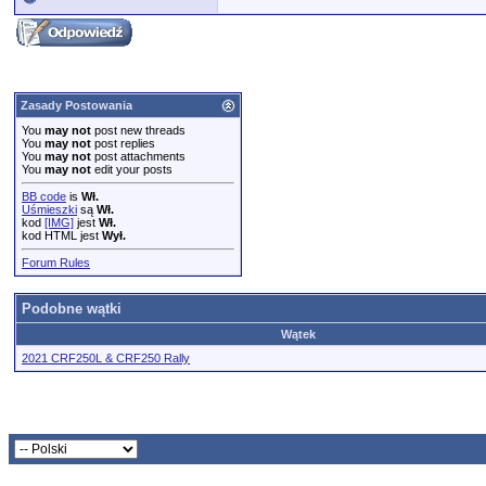
Zasady Postowania
You
may not
post new threads
You
may not
post replies
You
may not
post attachments
You
may not
edit your posts
BB code
is
Wł.
Uśmieszki
są
Wł.
kod
[IMG]
jest
Wł.
kod HTML jest
Wył.
Forum Rules
Podobne wątki
Wątek
2021 CRF250L & CRF250 Rally