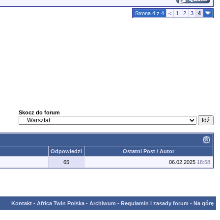
Strona 4 z 4
<
1
2
3
4
Skocz do forum
Odpowiedzi
Ostatni Post / Autor
65
06.02.2025
18:58
Kontakt
-
Africa Twin Polska
-
Archiwum
-
Regulamin i zasady forum
-
Na górę