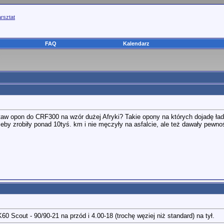
rsztat
FAQ
Kalendarz
staw opon do CRF300 na wzór dużej Afryki? Takie opony na których dojadę ładn
żeby zrobiły ponad 10tyś. km i nie męczyły na asfalcie, ale też dawały pewno
60 Scout - 90/90-21 na przód i 4.00-18 (trochę węziej niż standard) na tył.