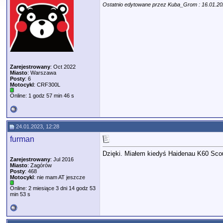
Ostatnio edytowane przez Kuba_Grom : 16.01.2
Zarejestrowany
: Oct 2022
Miasto
: Warszawa
Posty
: 6
Motocykl
: CRF300L
Online: 1 godz 57 min 46 s
24.01.2023, 12:28
furman
Dzięki. Miałem kiedyś Haidenau K60 Scou
Zarejestrowany
: Jul 2016
Miasto
: Zagórów
Posty
: 468
Motocykl
: nie mam AT jeszcze
Online: 2 miesiące 3 dni 14 godz 53
min 53 s