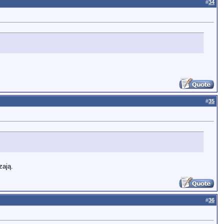
#
34
#
35
ają.
#
36