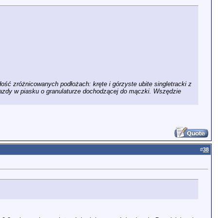
ść zróżnicowanych podłożach: kręte i górzyste ubite singletracki z
podjazdy w piasku o granulaturze dochodzącej do mączki. Wszędzie
#
38