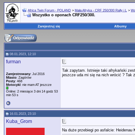
Africa Twin Forum - POLAND
>
Mała Afryka - CRF 250/300 Rally i L
>
Wa
Wszystko o oponach CRF250/300.
Zarejestruj się
Albumy
08.01.2023, 12:10
furman
Tak zapytam. Istnieje taki afrykański ze
Zarejestrowany
: Jul 2016
jeszcze uda mi się na nich wrócić ? Tak 
Miasto
: Zagórów
Posty
: 468
Motocykl
: nie mam AT jeszcze
Online: 2 miesiące 3 dni 14 godz 53
min 53 s
16.01.2023, 23:10
Kuba_Grom
Na duże przebiegi po asfalcie: Heidenau K