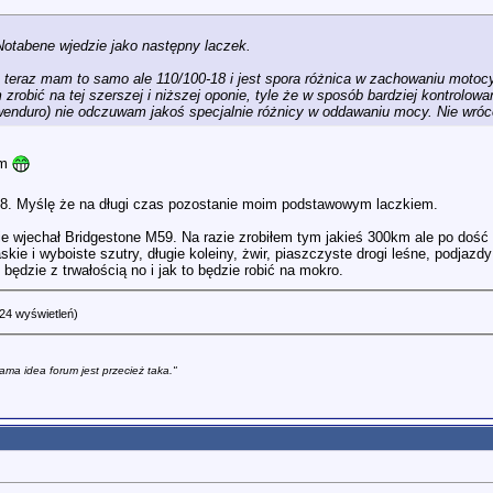
Notabene wjedzie jako następny laczek.
eraz mam to samo ale 110/100-18 i jest spora różnica w zachowaniu motocykla
m zrobić na tej szerszej i niższej oponie, tyle że w sposób bardziej kontrolo
enduro) nie odczuwam jakoś specjalnie różnicy w oddawaniu mocy. Nie wrócę 
em
-18. Myślę że na długi czas pozostanie moim podstawowym laczkiem.
e wjechał Bridgestone M59. Na razie zrobiłem tym jakieś 300km ale po dość z
askie i wyboiste szutry, długie koleiny, żwir, piaszczyste drogi leśne, podj
 będzie z trwałością no i jak to będzie robić na mokro.
24 wyświetleń)
ama idea forum jest przecież taka."