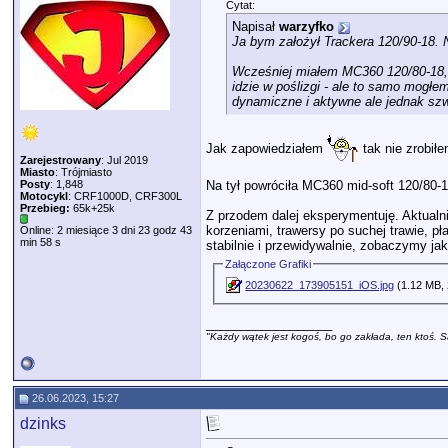
Cytat:
Napisał
warzyfko
Ja bym założył Trackera 120/90-18. 
Wcześniej miałem MC360 120/80-18, t
idzie w poślizgi - ale to samo mogłe
dynamiczne i aktywne ale jednak szw
Jak zapowiedziałem
tak nie zrobił
Zarejestrowany
: Jul 2019
Miasto
: Trójmiasto
Posty
: 1,848
Na tył powróciła MC360 mid-soft 120/80
Motocykl
: CRF1000D, CRF300L
Przebieg:
65k+25k
Z przodem dalej eksperymentuję. Aktualni
korzeniami, trawersy po suchej trawie, pł
Online: 2 miesiące 3 dni 23 godz 43
min 58 s
stabilnie i przewidywalnie, zobaczymy jak
Załączone Grafiki
20230622_173905151_iOS.jpg
(1.12 MB, 
__________________
"Każdy wątek jest kogoś, bo go zakłada, ten ktoś. S
26.06.2023, 15:27
dzinks