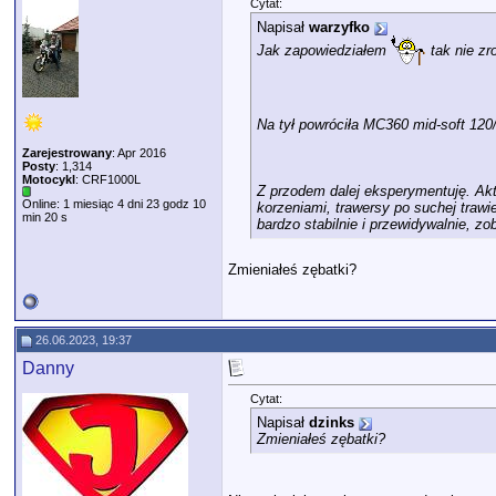
Cytat:
Napisał
warzyfko
Jak zapowiedziałem
tak nie zr
Na tył powróciła MC360 mid-soft 12
Zarejestrowany
: Apr 2016
Posty
: 1,314
Motocykl
: CRF1000L
Z przodem dalej eksperymentuję. Aktu
Online: 1 miesiąc 4 dni 23 godz 10
korzeniami, trawersy po suchej trawi
min 20 s
bardzo stabilnie i przewidywalnie, zo
Zmieniałeś zębatki?
26.06.2023, 19:37
Danny
Cytat:
Napisał
dzinks
Zmieniałeś zębatki?