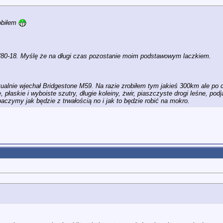
obiłem
0/80-18. Myślę że na długi czas pozostanie moim podstawowym laczkiem.
alnie wjechał Bridgestone M59. Na razie zrobiłem tym jakieś 300km ale po do
e, płaskie i wyboiste szutry, długie koleiny, żwir, piaszczyste drogi leśne, 
baczymy jak będzie z trwałością no i jak to będzie robić na mokro.