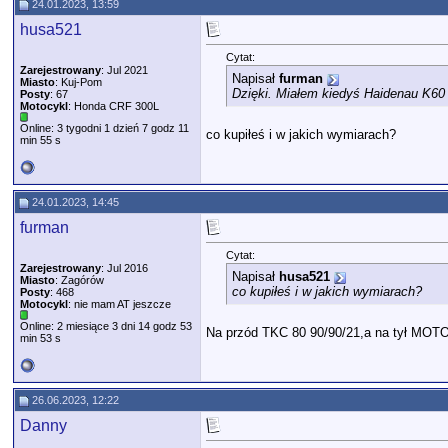
24.01.2023, 13:59
husa521
Cytat:
Zarejestrowany
: Jul 2021
Napisał
furman
Miasto
: Kuj-Pom
Dzięki. Miałem kiedyś Haidenau K60 
Posty
: 67
Motocykl
: Honda CRF 300L
Online: 3 tygodni 1 dzień 7 godz 11
co kupiłeś i w jakich wymiarach?
min 55 s
24.01.2023, 14:45
furman
Cytat:
Zarejestrowany
: Jul 2016
Napisał
husa521
Miasto
: Zagórów
co kupiłeś i w jakich wymiarach?
Posty
: 468
Motocykl
: nie mam AT jeszcze
Online: 2 miesiące 3 dni 14 godz 53
Na przód TKC 80 90/90/21,a na tył MO
min 53 s
26.06.2023, 12:22
Danny