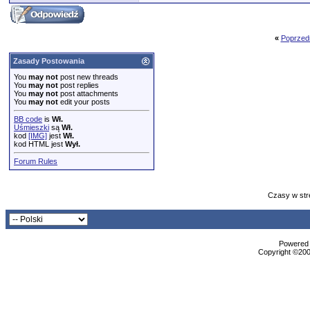
«
Poprzed
Zasady Postowania
You
may not
post new threads
You
may not
post replies
You
may not
post attachments
You
may not
edit your posts
BB code
is
Wł.
Uśmieszki
są
Wł.
kod
[IMG]
jest
Wł.
kod HTML jest
Wył.
Forum Rules
Czasy w str
Powered b
Copyright ©2000