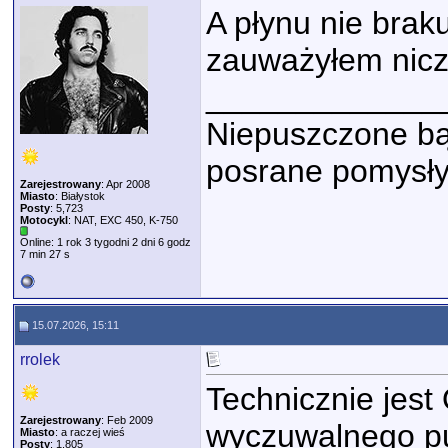
A płynu nie brak
zauważyłem nicze
_____________
Niepuszczone bąk
posrane pomysły
Zarejestrowany
: Apr 2008
Miasto
: Białystok
Posty
: 5,723
Motocykl
: NAT, EXC 450, K-750
Online: 1 rok 3 tygodni 2 dni 6 godz
7 min 27 s
15.07.2026, 15:11
rrolek
Technicznie jest 
Zarejestrowany
: Feb 2009
wyczuwalnego pu
Miasto
: a raczej wieś
Posty
: 1,805