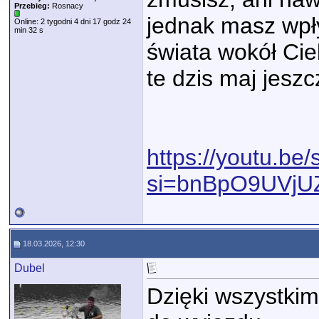
Przebieg:
Rosnacy
jednak masz wpły
Online: 2 tygodni 4 dni 17 godz 24
min 32 s
świata wokół Cie
te dzis maj jeszc
https://youtu.be
si=bnBpO9UVjU
18.03.2026, 12:30
Dubel
Dzięki wszystki