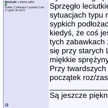
Motocykl
: z lekkim adhd
Sprzęgło leciutk
Online: 2 miesiące 1 tydzień 2 dni
17 godz 38 min 0
sytuacjach typu 
sypkich podłoża
kiedyś, że coś j
tych zabawkach z
się przy starych
miękkie sprężyn
Przy twardszych 
początek roz/zas
_____________
Są jeszcze piękn