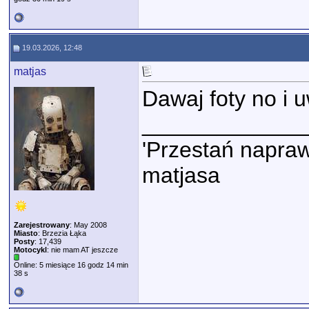
19.03.2026, 12:48
matjas
Dawaj foty no i u
_____________
'Przestań napraw
matjasa
Zarejestrowany
: May 2008
Miasto
: Brzezia Łąka
Posty
: 17,439
Motocykl
: nie mam AT jeszcze
Online: 5 miesiące 16 godz 14 min
38 s