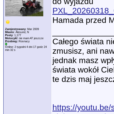
do wyjazdu
PXL_20260318_
Hamada przed M
Zarejestrowany
: Mar 2009
_____________
Miasto
: Ålesund, N
Posty
: 1,177
Motocykl
: nie mam AT jeszcze
Całego świata nie
Przebieg:
Rosnacy
Online: 2 tygodni 4 dni 17 godz 24
zmusisz, ani naw
min 32 s
jednak masz wpły
świata wokół Cie
te dzis maj jeszc
https://youtu.be