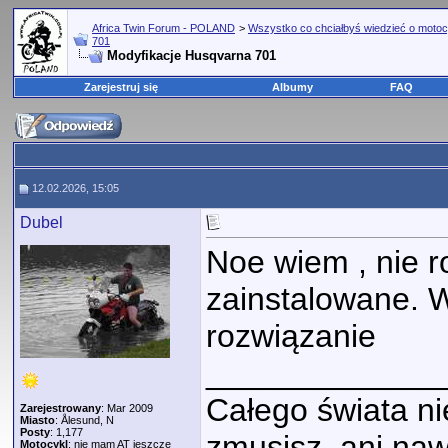
Africa Twin Forum - POLAND
>
Wszystko co chciałbyś wiedzieć o motoc
701
Modyfikacje Husqvarna 701
Zarejestruj się
Albumy
FAQ
12.02.2026, 15:05
Dubel
Noe wiem , nie ro
zainstalowane. 
rozwiązanie
_____________
Całego świata nie
Zarejestrowany
: Mar 2009
Miasto
: Ålesund, N
Posty
: 1,177
zmusisz, ani naw
Motocykl
: nie mam AT jeszcze