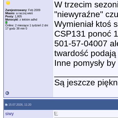
W trzecim sezonie
Zarejestrowany
: Feb 2009
"niewyraźne" czu
Miasto
: a raczej wieś
Posty
: 1,805
Motocykl
: z lekkim adhd
Wymieniał ktoś 
Online: 2 miesiące 1 tydzień 2 dni
17 godz 38 min 0
CSP131 ponoć 15
501-57-04007 ale
twardość podają
Inne pomysły by
_____________
Są jeszcze piękn
15.07.2026, 11:20
siwy