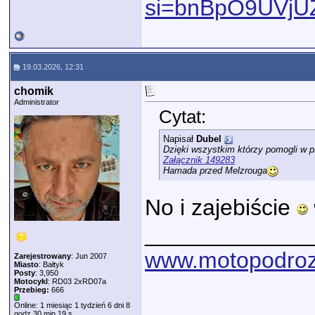
si=bnBpO9UVjU
19.03.2026, 12:31
chomik
Administrator
Cytat:
Napisał
Dubel
Dzięki wszystkim którzy pomogli w 
Załącznik 149283
Hamada przed Melzrouga
No i zajebiście
_____________
www.motopodroz
Zarejestrowany
: Jun 2007
Miasto
: Bałtyk
Posty
: 3,950
Motocykl
: RD03 2xRD07a
Przebieg:
666
Online: 1 miesiąc 1 tydzień 6 dni 8
godz 30 min 19 s