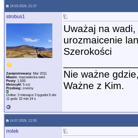
19.03.2026, 21:37
strobus1
Uważaj na wadi, 
urozmaicenie lan
Szerokości
_____________
Nie ważne gdzie
Zarejestrowany
: Mar 2011
Miasto
: mazowiecka wieś
Posty
: 1,505
Ważne z Kim.
Motocykl
: 5 szt
Przebieg:
znośny
Online: 3 miesiące 3 tygodni 5 dni
11 godz 32 min 24 s
14.07.2026, 11:50
rrolek