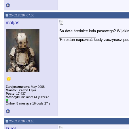
25.02.2026, 07:55
matjas
Sa dwie średnice koła pasowego? W jaki
__________________
'Przestań naprawiać kiedy zaczynasz psu
Zarejestrowany
: May 2008
Miasto
: Brzezia Łąka
Posty
: 17,437
Motocykl
: nie mam AT jeszcze
Online: 5 miesiące 16 godz 27 s
25.02.2026, 09:16
kurol