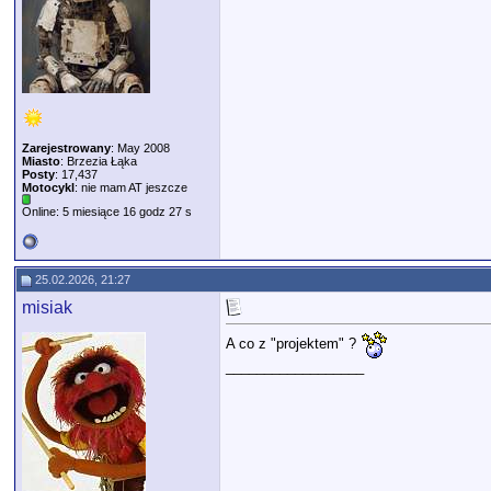
Zarejestrowany
: May 2008
Miasto
: Brzezia Łąka
Posty
: 17,437
Motocykl
: nie mam AT jeszcze
Online: 5 miesiące 16 godz 27 s
25.02.2026, 21:27
misiak
A co z "projektem" ?
__________________