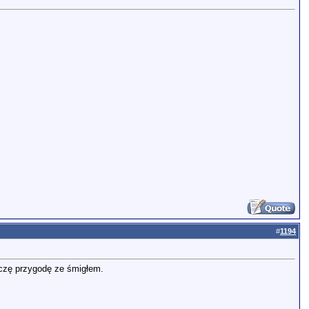
#
1194
czę przygodę ze śmigłem.