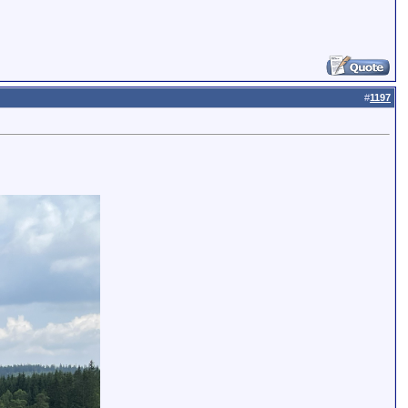
#
1197