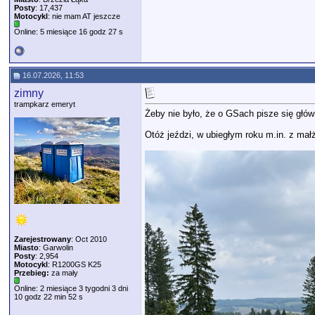
Posty
: 17,437
Motocykl
: nie mam AT jeszcze
Online: 5 miesiące 16 godz 27 s
16.07.2026, 11:53
zimny
trampkarz emeryt
Żeby nie było, że o GSach pisze się głów
Otóż jeździ, w ubiegłym roku m.in. z ma
Zarejestrowany
: Oct 2010
Miasto
: Garwolin
Posty
: 2,954
Motocykl
: R1200GS K25
Przebieg:
za mały
Online: 2 miesiące 3 tygodni 3 dni
10 godz 22 min 52 s