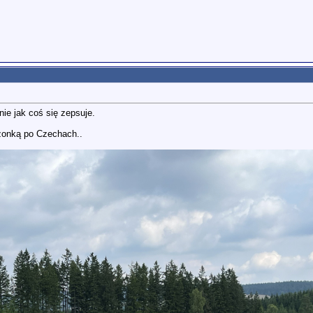
nie jak coś się zepsuje.
łżonką po Czechach..