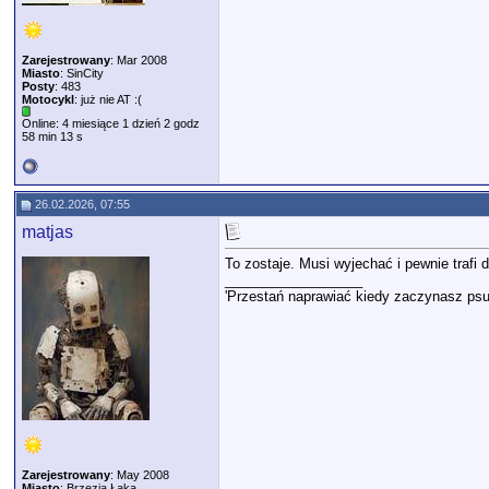
Zarejestrowany
: Mar 2008
Miasto
: SinCity
Posty
: 483
Motocykl
: już nie AT :(
Online: 4 miesiące 1 dzień 2 godz
58 min 13 s
26.02.2026, 07:55
matjas
To zostaje. Musi wyjechać i pewnie trafi 
__________________
'Przestań naprawiać kiedy zaczynasz psu
Zarejestrowany
: May 2008
Miasto
: Brzezia Łąka