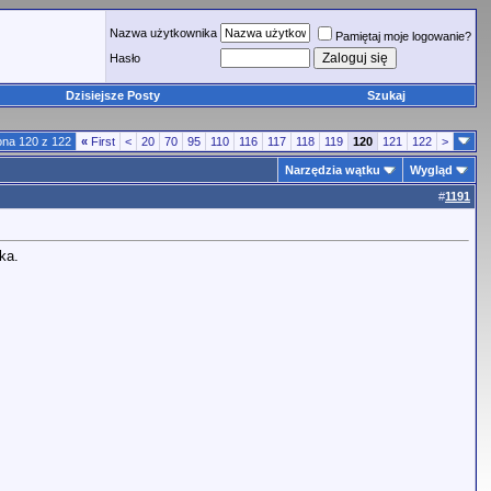
Nazwa użytkownika
Pamiętaj moje logowanie?
Hasło
Dzisiejsze Posty
Szukaj
ona 120 z 122
«
First
<
20
70
95
110
116
117
118
119
120
121
122
>
Narzędzia wątku
Wygląd
#
1191
ka.