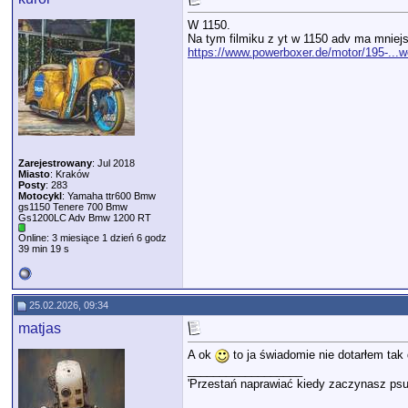
W 1150.
Na tym filmiku z yt w 1150 adv ma mniej
https://www.powerboxer.de/motor/195-...
Zarejestrowany
: Jul 2018
Miasto
: Kraków
Posty
: 283
Motocykl
: Yamaha ttr600 Bmw
gs1150 Tenere 700 Bmw
Gs1200LC Adv Bmw 1200 RT
Online: 3 miesiące 1 dzień 6 godz
39 min 19 s
25.02.2026, 09:34
matjas
A ok
to ja świadomie nie dotarłem ta
__________________
'Przestań naprawiać kiedy zaczynasz psu