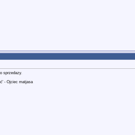
do sprzedazy.
ć' - Ojciec matjasa