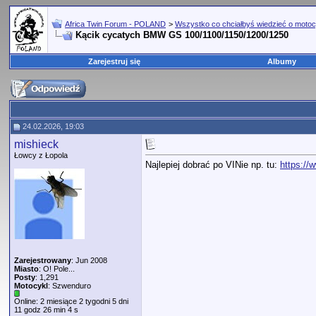
Africa Twin Forum - POLAND
>
Wszystko co chciałbyś wiedzieć o motoc
Kącik cycatych BMW GS 100/1100/1150/1200/1250
Zarejestruj się
Albumy
24.02.2026, 19:03
mishieck
Łowcy z Łopola
Najlepiej dobrać po VINie np. tu:
https://
Zarejestrowany
: Jun 2008
Miasto
: O! Pole...
Posty
: 1,291
Motocykl
: Szwenduro
Online: 2 miesiące 2 tygodni 5 dni
11 godz 26 min 4 s