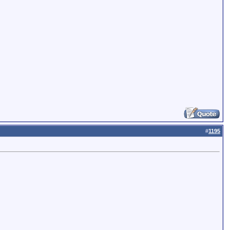
#
1195