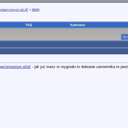
yklach innych niż AT
>
BMW
FAQ
Kalendarz
Str
www.bmwstore.pl/pl/
- jak już masz nr oryginału to dobranie zamiennika to pest