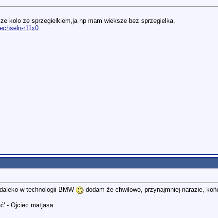
sze kolo ze sprzegielkiem,ja np mam wieksze bez sprzegielka.
wechseln-r11x0
k daleko w technologii BMW
dodam że chwilowo, przynajmniej narazie, koń
ć' - Ojciec matjasa