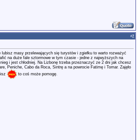
#
7
 lubisz masy przelewających się turystów i zgiełku to warto rozważyć
afić na duże fale sztormowe w tym czasie - jedne z najwyższych na
eg i jest chłodniej. Na Lizbonę trzeba przeznaczyć ze 2 dni jak chcesz
re, Peniche, Cabo da Roca, Sintrę a na powrocie Fatimę i Tomar. Zajęło
pisz
to coś może pomogę.