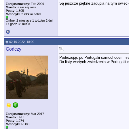
Są jeszcze piękne zadupia na tym świeci
Zarejestrowany
: Feb 2009
Miasto
: a raczej wieś
Posty
: 1,805
Motocykl
: z lekkim adhd
Online: 2 miesiące 1 tydzień 2 dni
17 godz 38 min 0
02.10.2022, 18:09
Gończy
Podróżując po Portugalii samochodem nie
Do listy wartych zwiedzenia w Portugalii 
Zarejestrowany
: Mar 2017
Miasto
: LPU
Posty
: 1,274
Motocykl
: RD03