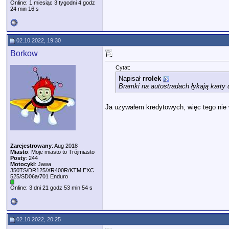
Online: 1 miesiąc 3 tygodni 4 godz
24 min 16 s
02.10.2022, 19:30
Borkow
Cytat:
Napisał
rrolek
Bramki na autostradach łykają karty 
Ja używałem kredytowych, więc tego nie
Zarejestrowany
: Aug 2018
Miasto
: Moje miasto to Trójmiasto
Posty
: 244
Motocykl
: Jawa
350TS/DR125/XR400R/KTM EXC
525/SD06a/701 Enduro
Online: 3 dni 21 godz 53 min 54 s
02.10.2022, 20:25