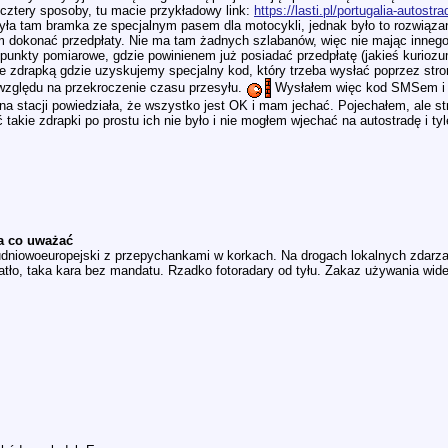
cztery sposoby, tu macie przykładowy link:
https://lasti.pl/portugalia-autostra
yła tam bramka ze specjalnym pasem dla motocykli, jednak było to rozwiązanie
m dokonać przedpłaty. Nie ma tam żadnych szlabanów, więc nie mając innego 
punkty pomiarowe, gdzie powinienem już posiadać przedpłatę (jakieś kuriozum
 ze zdrapką gdzie uzyskujemy specjalny kod, który trzeba wysłać poprzez stro
e względu na przekroczenie czasu przesyłu.
Wysłałem więc kod SMSem i cz
ni na stacji powiedziała, że wszystko jest OK i mam jechać. Pojechałem, ale 
takie zdrapki po prostu ich nie było i nie mogłem wjechać na autostradę i tyl
na co uważać
dniowoeuropejski z przepychankami w korkach. Na drogach lokalnych zdarzają 
atło, taka kara bez mandatu. Rzadko fotoradary od tyłu. Zakaz używania wide