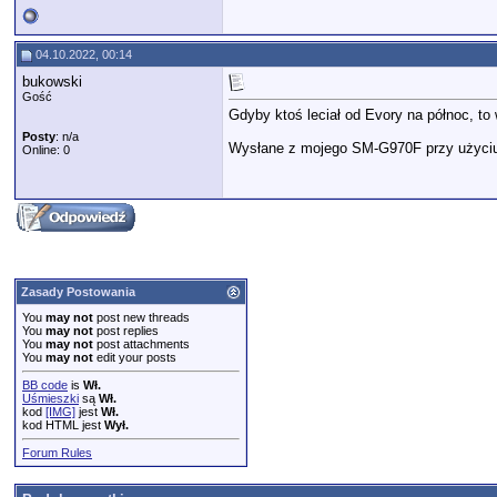
04.10.2022, 00:14
bukowski
Gość
Gdyby ktoś leciał od Evory na północ, to
Posty
: n/a
Wysłane z mojego SM-G970F przy użyciu
Online: 0
Zasady Postowania
You
may not
post new threads
You
may not
post replies
You
may not
post attachments
You
may not
edit your posts
BB code
is
Wł.
Uśmieszki
są
Wł.
kod
[IMG]
jest
Wł.
kod HTML jest
Wył.
Forum Rules