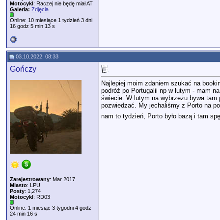
Motocykl
: Raczej nie będę miał AT
Galeria:
Zdjęcia
Online: 10 miesiące 1 tydzień 3 dni
16 godz 5 min 13 s
03.10.2022, 08:33
Gończy
Najlepiej moim zdaniem szukać na booking
podróż po Portugalii np w lutym - mam n
świecie. W lutym na wybrzeżu bywa tam po
pozwiedzać. My jechaliśmy z Porto na poł
nam to tydzień, Porto było bazą i tam sp
Zarejestrowany
: Mar 2017
Miasto
: LPU
Posty
: 1,274
Motocykl
: RD03
Online: 1 miesiąc 3 tygodni 4 godz
24 min 16 s