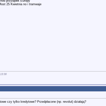
chód przylądek Europy
st 25 Kwietnia no i tramwaje
o
13:30
towe czy tylko kredytowe? Przedpłacone (np. revolut) działają?