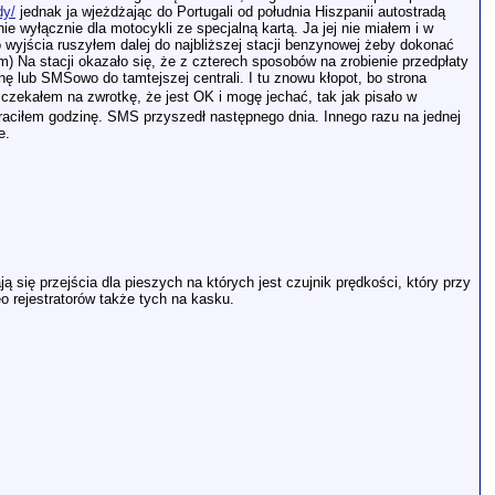
dy/
jednak ja wjeżdżając do Portugali od południa Hiszpanii autostradą
 wyłącznie dla motocykli ze specjalną kartą. Ja jej nie miałem i w
wyjścia ruszyłem dalej do najbliższej stacji benzynowej żeby dokonać
) Na stacji okazało się, że z czterech sposobów na zrobienie przedpłaty
nę lub SMSowo do tamtejszej centrali. I tu znowu kłopot, bo strona
ekałem na zwrotkę, że jest OK i mogę jechać, tak jak pisało w
straciłem godzinę. SMS przyszedł następnego dnia. Innego razu na jednej
e.
się przejścia dla pieszych na których jest czujnik prędkości, który przy
o rejestratorów także tych na kasku.