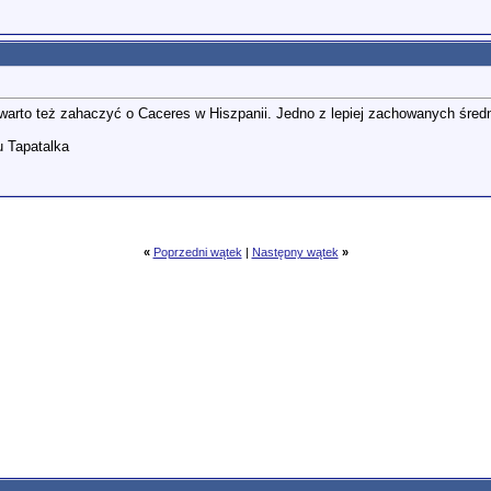
 warto też zahaczyć o Caceres w Hiszpanii. Jedno z lepiej zachowanych śred
 Tapatalka
«
Poprzedni wątek
|
Następny wątek
»