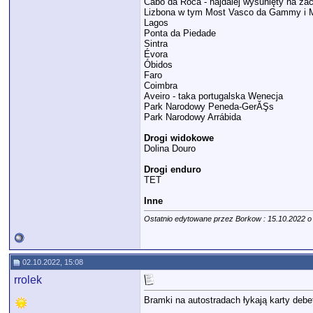
Cabo da Roca - najdalej wysunięty na za
Lizbona w tym Most Vasco da Gammy i Mo
Lagos
Ponta da Piedade
Sintra
Évora
Óbidos
Faro
Coimbra
Aveiro - taka portugalska Wenecja
Park Narodowy Peneda-GerĂŞs
Park Narodowy Arrábida
Drogi widokowe
Dolina Douro
Drogi enduro
TET
Inne
Ostatnio edytowane przez Borkow : 15.10.2022 
02.10.2022, 15:08
rrolek
Bramki na autostradach łykają karty debe
__________________