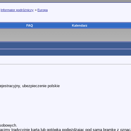
>
Informator podróżniczy
>
Europa
FAQ
Kalendarz
ejestracyjny, ubezpieczenie polskie
osobowych.
łacimy tradycyjnie kartą lub gotówką podjeżdżając pod samą bramkę z oznacz