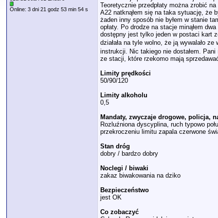
Teoretycznie przedpłaty można zrobić na 
Online: 3 dni 21 godz 53 min 54 s
A22 natknąłem się na taka sytuację, że b
żaden inny sposób nie byłem w stanie ta
opłaty. Po drodze na stacje minąłem dwa 
dostępny jest tylko jeden w postaci kart
działała na tyle wolno, że ją wywalało z
instrukcji. Nic takiego nie dostałem. Pa
ze stacji, które rzekomo mają sprzedawać 
Limity prędkości
50/90/120
Limity alkoholu
0,5
Mandaty, zwyczaje drogowe, policja, 
Rozluźniona dyscyplina, ruch typowo połu
przekroczeniu limitu zapala czerwone świ
Stan dróg
dobry / bardzo dobry
Noclegi / biwaki
zakaz biwakowania na dziko
Bezpieczeństwo
jest OK
Co zobaczyć