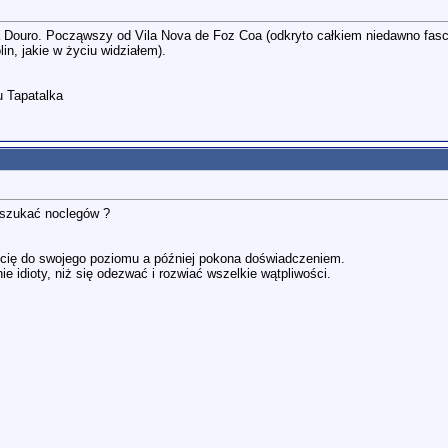
Douro. Począwszy od Vila Nova de Foz Coa (odkryto całkiem niedawno fascy
lin, jakie w życiu widziałem).
 Tapatalka
 szukać noclegów ?
zi cię do swojego poziomu a później pokona doświadczeniem.
ie idioty, niż się odezwać i rozwiać wszelkie wątpliwości.