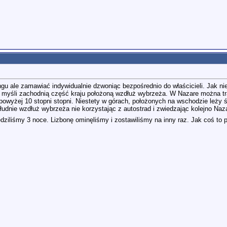
u ale zamawiać indywidualnie dzwoniąc bezpośrednio do właścicieli. Jak nie
a myśli zachodnią część kraju położoną wzdłuż wybrzeża. W Nazare można tr
wyżej 10 stopni stopni. Niestety w górach, położonych na wschodzie leży śni
udnie wzdłuż wybrzeża nie korzystając z autostrad i zwiedzając kolejno Naza
ędziliśmy 3 noce. Lizbonę ominęliśmy i zostawiliśmy na inny raz. Jak coś to 