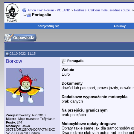
Africa Twin Forum - POLAND
>
Podróże. Całkiem małe, średnie i duże.
Portugalia
Zarejestruj się
Albumy
02.10.2022, 11:15
Borkow
Portugalia
Waluta
Euro
Dokumenty
dowód lub paszport, prawo jazdy, dowód r
Dodatkowe wyposażenie motocykla
brak danych
Na przejściu granicznym
brak przejścia
Zarejestrowany
: Aug 2018
Miasto
: Moje miasto to Trójmiasto
Posty
: 244
Motocyklowe opłaty drogowe
Motocykl
: Jawa
Opłaty takie same jak dla samochodów 
350TS/DR125/XR400R/KTM EXC
Dwa rodzaje płatnych autostrad: jedne op
525/SD06a/701 Enduro