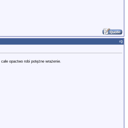
#
3
k całe opactwo robi potężne wrażenie.