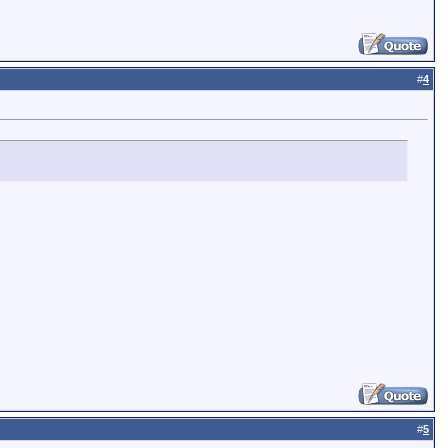
#
4
#
5