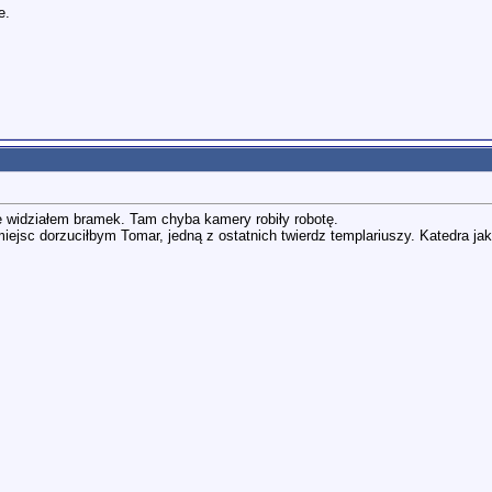
e.
 widziałem bramek. Tam chyba kamery robiły robotę.
miejsc dorzuciłbym Tomar, jedną z ostatnich twierdz templariuszy. Katedra ja