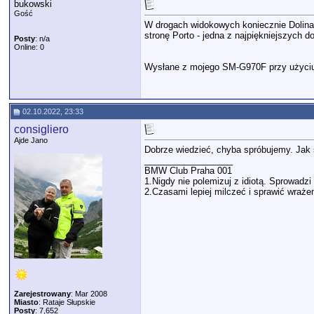
bukowski
Gość
W drogach widokowych koniecznie Dolina 
stronę Porto - jedna z najpiękniejszych do
Posty
: n/a
Online: 0
Wysłane z mojego SM-G970F przy użyciu
02.10.2022, 23:33
consigliero
Ajde Jano
Dobrze wiedzieć, chyba spróbujemy. Jak
__________________
BMW Club Praha 001
1.Nigdy nie polemizuj z idiotą. Sprowad
2.Czasami lepiej milczeć i sprawić wrażen
Zarejestrowany
: Mar 2008
Miasto
: Rataje Słupskie
Posty
: 7,652