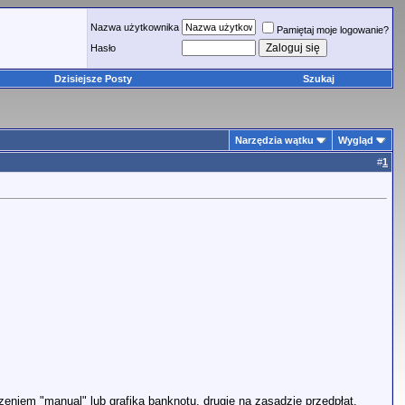
Nazwa użytkownika
Pamiętaj moje logowanie?
Hasło
Dzisiejsze Posty
Szukaj
Narzędzia wątku
Wygląd
#
1
eniem "manual" lub grafiką banknotu, drugie na zasadzie przedpłat.