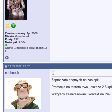
Zarejestrowany
: Apr 2008
Miasto
: Gorzów wlkp
Posty
: 297
Motocykl
: RD04
Online: 1 miesiąc 8 godz 35 min 15
s
19.09.2022, 22:52
redneck
Zapraszam chętnych na zaślepki.
Promocja na testera trwa, jeszcze 2-3 k
Wszyscy zaineresowani, kontakt na Priv