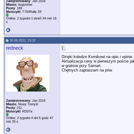
Zarejestrowany
: Jan 2016
Miasto
: Augustów
Posty
: 189
Motocykl
: T700Rally 25'
Online: 2 tygodni 1 dzień 34 min 16
s
30.08.2022, 23:32
redneck
Dzięki koledze Kornikowi na opis i opinie.
Aktualizacja ceny w pierwszym poście jak
w gratisie przy Samart.
Chętnych zapraszam na priw.
Zarejestrowany
: Jan 2016
Miasto
: Nowy Tomyśl
Posty
: 211
Motocykl
: RD07a
Online: 2 tygodni 4 dni 5 godz 47
min 35 s