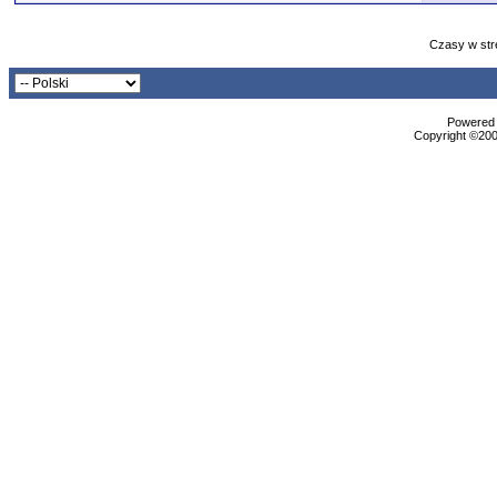
Czasy w str
Powered b
Copyright ©2000