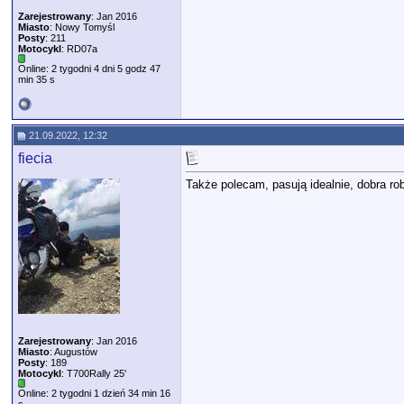
Zarejestrowany
: Jan 2016
Miasto
: Nowy Tomyśl
Posty
: 211
Motocykl
: RD07a
Online: 2 tygodni 4 dni 5 godz 47
min 35 s
21.09.2022, 12:32
fiecia
Także polecam, pasują idealnie, dobra ro
Zarejestrowany
: Jan 2016
Miasto
: Augustów
Posty
: 189
Motocykl
: T700Rally 25'
Online: 2 tygodni 1 dzień 34 min 16