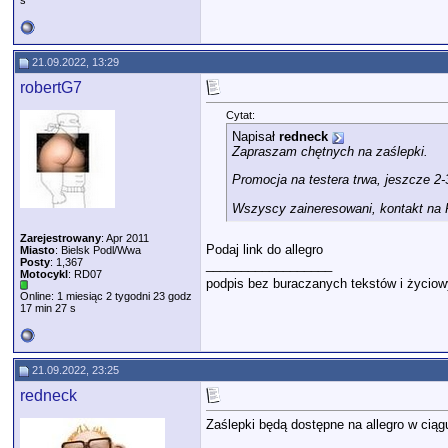
s
21.09.2022, 13:29
robertG7
Cytat:
Napisał
redneck
Zapraszam chętnych na zaślepki.
Promocja na testera trwa, jeszcze 2
Wszyscy zaineresowani, kontakt na 
Zarejestrowany
: Apr 2011
Podaj link do allegro
Miasto
: Bielsk Podl/Wwa
Posty
: 1,367
__________________
Motocykl
: RD07
podpis bez buraczanych tekstów i życio
Online: 1 miesiąc 2 tygodni 23 godz
17 min 27 s
21.09.2022, 23:25
redneck
Zaślepki będą dostępne na allegro w ciągu