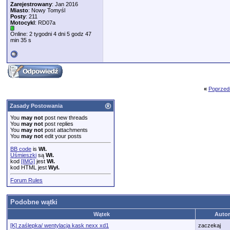
Zarejestrowany
: Jan 2016
Miasto
: Nowy Tomyśl
Posty
: 211
Motocykl
: RD07a
Online: 2 tygodni 4 dni 5 godz 47
min 35 s
«
Poprzed
Zasady Postowania
You
may not
post new threads
You
may not
post replies
You
may not
post attachments
You
may not
edit your posts
BB code
is
Wł.
Uśmieszki
są
Wł.
kod
[IMG]
jest
Wł.
kod HTML jest
Wył.
Forum Rules
Podobne wątki
Wątek
Autor
[K] zaślepka/ wentylacja kask nexx xd1
zaczekaj