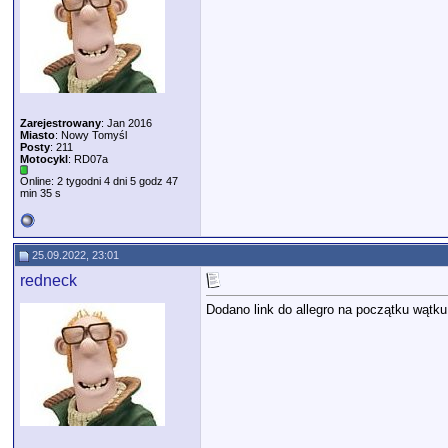
Zarejestrowany
: Jan 2016
Miasto
: Nowy Tomyśl
Posty
: 211
Motocykl
: RD07a
Online: 2 tygodni 4 dni 5 godz 47
min 35 s
25.09.2022, 23:01
redneck
Dodano link do allegro na początku wątku