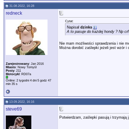
31.08.2022, 16:28
redneck
Cytat:
Napisał
dzinks
A to pasuje do każdej hondy ? Np crf
Nie mam możliwości sprawdzenia i nie mo
Można dorobić zaślepki jeżeli jest wzór i
Zarejestrowany
: Jan 2016
Miasto
: Nowy Tomyśl
Posty
: 211
Motocykl
: RD07a
Online: 2 tygodni 4 dni 5 godz 47
min 35 s
13.09.2022, 16:16
steve69
Potwierdzam, zaślepki pasują i trzymają 