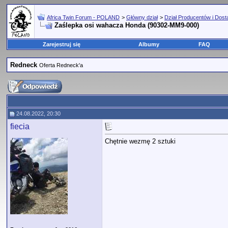
Africa Twin Forum - POLAND
>
Główny dział
>
Dział Producentów i Dos
Zaślepka osi wahacza Honda (90302-MM9-000)
Zarejestruj się
Albumy
FAQ
Redneck
Oferta Redneck'a
24.08.2022, 20:30
fiecia
Chętnie wezmę 2 sztuki