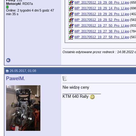
Posty
: 211
WP_20170512_19_29_08_Pro_LI.jpg
(658
Motocykl
: RD07a
WP_20170512_19_29_14_Pro_LI.jpg
(696
Online: 2 tygodni 4 dni 5 godz 47
min 35 s
WP_20170512_19_29_26_Pro_LI.jpg
(402
WP_20170512_19_29_52_Pro_LI.jpg
(561
WP_20170512_19_27_50_Pro_LI.jpg
(831
WP_20170512_19_27_38_Pro_LI.jpg
(784
WP_20170512_19_27_58_Pro_LI.jpg
(567
Ostatnio edytowane przez redneck : 14.08.2022 
26.05.2017, 01:08
PawelM.
Nie widzę ceny
__________________
KTM 640 Rally