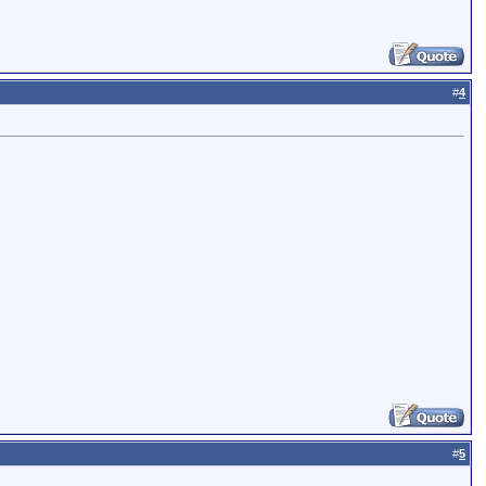
#
4
#
5