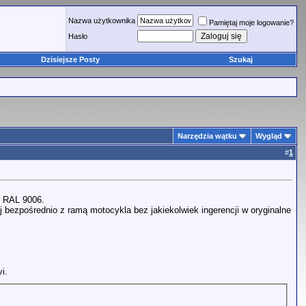
Nazwa użytkownika
Pamiętaj moje logowanie?
Hasło
Dzisiejsze Posty
Szukaj
Narzędzia wątku
Wygląd
#
1
o RAL 9006.
j bezpośrednio z ramą motocykla bez jakiekolwiek ingerencji w oryginalne
i.