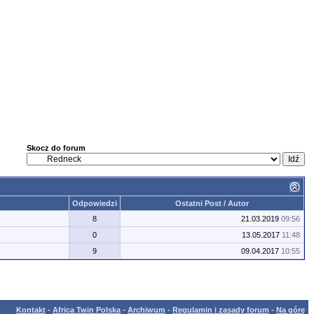
Skocz do forum
Odpowiedzi
Ostatni Post / Autor
8
21.03.2019
09:56
0
13.05.2017
11:48
9
09.04.2017
10:55
Kontakt
-
Africa Twin Polska
-
Archiwum
-
Regulamin i zasady forum
-
Na górę