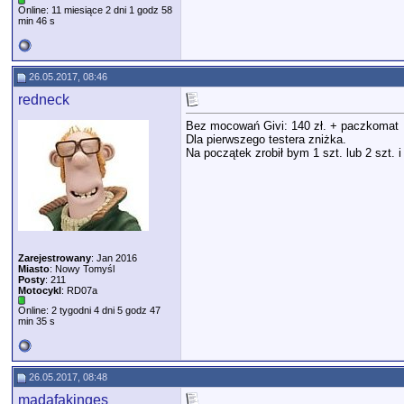
Online: 11 miesiące 2 dni 1 godz 58
min 46 s
26.05.2017, 08:46
redneck
Bez mocowań Givi: 140 zł. + paczkomat
Dla pierwszego testera zniżka.
Na początek zrobił bym 1 szt. lub 2 szt. 
Zarejestrowany
: Jan 2016
Miasto
: Nowy Tomyśl
Posty
: 211
Motocykl
: RD07a
Online: 2 tygodni 4 dni 5 godz 47
min 35 s
26.05.2017, 08:48
madafakinges