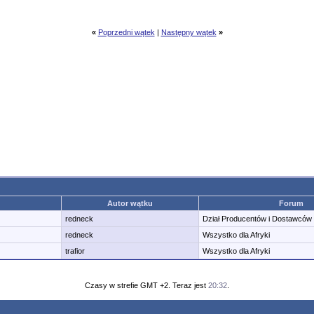
«
Poprzedni wątek
|
Następny wątek
»
Autor wątku
Forum
redneck
Dział Producentów i Dostawców
redneck
Wszystko dla Afryki
trafior
Wszystko dla Afryki
Czasy w strefie GMT +2. Teraz jest
20:32
.