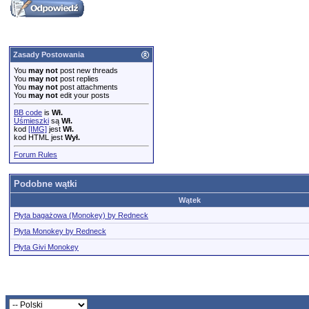
Zasady Postowania
You
may not
post new threads
You
may not
post replies
You
may not
post attachments
You
may not
edit your posts
BB code
is
Wł.
Uśmieszki
są
Wł.
kod
[IMG]
jest
Wł.
kod HTML jest
Wył.
Forum Rules
Podobne wątki
Wątek
Płyta bagażowa (Monokey) by Redneck
Płyta Monokey by Redneck
Płyta Givi Monokey