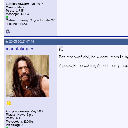
Zarejestrowany
: Oct 2013
Miasto
: Marki
Posty
: 1,735
Motocykl
: RD04
Online: 1 miesiąc 2 tygodni 5 dni 22
godz 56 min 33 s
26.05.2017, 07:44
madafakinges
Bez mocowań givi, bo w domu mam ile by
__________________
Z początku porwał mię śmiech pusty, a po
Zarejestrowany
: May 2009
Miasto
: Nowy Sącz
Posty
: 6,119
Motocykl
: crf1000a
Przebieg:
2