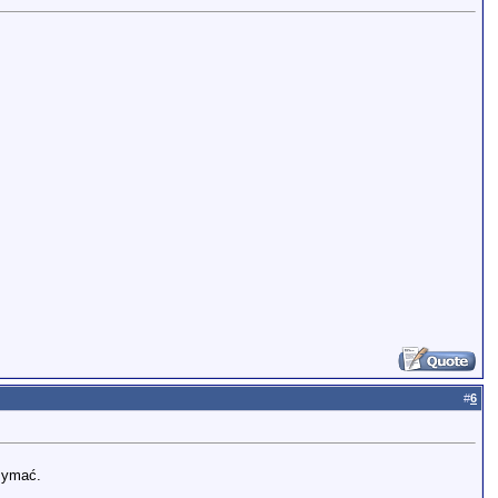
#
6
zymać.