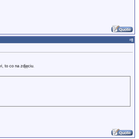
#
8
, to co na zdjęciu.