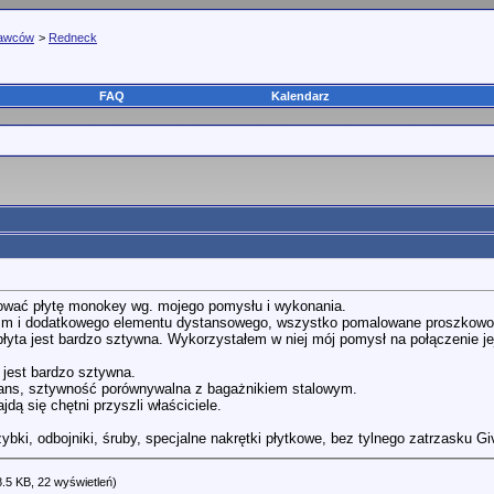
tawców
>
Redneck
FAQ
Kalendarz
wać płytę monokey wg. mojego pomysłu i wykonania.
 2mm i dodatkowego elementu dystansowego, wszystko pomalowane proszkow
płyta jest bardzo sztywna. Wykorzystałem w niej mój pomysł na połączenie je
 jest bardzo sztywna.
zans, sztywność porównywalna z bagażnikiem stalowym.
dą się chętni przyszli właściciele.
ki, odbojniki, śruby, specjalne nakrętki płytkowe, bez tylnego zatrzasku Giv
.5 KB, 22 wyświetleń)