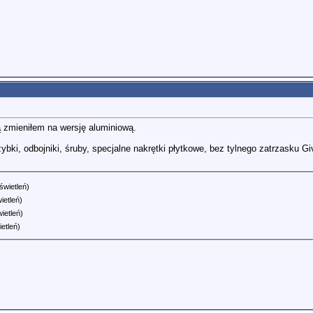
 zmieniłem na wersję aluminiową.
ki, odbojniki, śruby, specjalne nakrętki płytkowe, bez tylnego zatrzasku Givi
świetleń)
ietleń)
ietleń)
etleń)