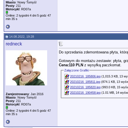
Miasto
: Nowy Tomyśl
Posty
: 211
Motocykl
: RD07a
Online: 2 tygodni 4 dni 5 godz 47
min 35 s
14.08.2022, 19:28
redneck
Do sprzedania zdemontowana płyta, którą
Gotowym do montażu zestawie: płyta, grzyb
Cena:110 PLN
z wysyłką paczkomat.
Załączone Grafiki
20210216_185806.jpg
(1,015.3 KB, 13 wy
20210216_185811.jpg
(874.1 KB, 13 wyśw
20210216_185820.jpg
(993.0 KB, 15 wyśw
20210216_190458.jpg
(1.01 MB, 14 wyświ
Zarejestrowany
: Jan 2016
Miasto
: Nowy Tomyśl
Posty
: 211
Motocykl
: RD07a
Online: 2 tygodni 4 dni 5 godz 47
min 35 s