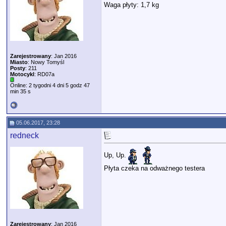
Waga płyty: 1,7 kg
Zarejestrowany
: Jan 2016
Miasto
: Nowy Tomyśl
Posty
: 211
Motocykl
: RD07a
Online: 2 tygodni 4 dni 5 godz 47
min 35 s
05.06.2017, 23:28
redneck
Up, Up.
Płyta czeka na odważnego testera
Zarejestrowany
: Jan 2016