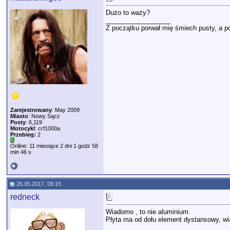
Dużo to waży?
__________________
Z początku porwał mię śmiech pusty, a po
Zarejestrowany
: May 2009
Miasto
: Nowy Sącz
Posty
: 6,119
Motocykl
: crf1000a
Przebieg:
2
Online: 11 miesiące 2 dni 1 godz 58
min 46 s
26.05.2017, 09:15
redneck
Wiadomo , to nie aluminium.
Płyta ma od dołu element dystansowy, w