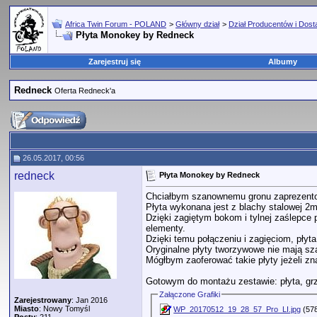
Africa Twin Forum - POLAND
>
Główny dział
>
Dział Producentów i Dos
Płyta Monokey by Redneck
Zarejestruj się
Albumy
Redneck
Oferta Redneck'a
26.05.2017, 00:56
redneck
Płyta Monokey by Redneck
Chciałbym szanownemu gronu zaprezento
Płyta wykonana jest z blachy stalowej
Dzięki zagiętym bokom i tylnej zaślepce 
elementy.
Dzięki temu połączeniu i zagięciom, płyta
Oryginalne płyty tworzywowe nie mają s
Mógłbym zaoferować takie płyty jeżeli znaj
Gotowym do montażu zestawie: płyta, grzyb
Załączone Grafiki
Zarejestrowany
: Jan 2016
Miasto
: Nowy Tomyśl
WP_20170512_19_28_57_Pro_LI.jpg
(578