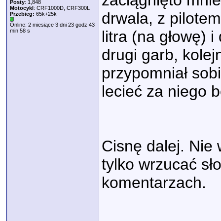
zaciągnięto mnie
Posty
: 1,848
Motocykl
: CRF1000D, CRF300L
drwala, z pilote
Przebieg:
65k+25k
Online: 2 miesiące 3 dni 23 godz 43
min 58 s
litra (na głowę) 
drugi garb, kolej
przypomniał sobi
lecieć za niego b
Cisnę dalej. Nie
tylko wrzucać sło
komentarzach.