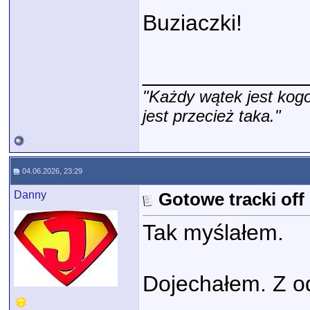
Buziaczki!
_____________
"Każdy wątek jest kogo
jest przecież taka."
04.06.2026, 23:29
Danny
Gotowe tracki of
Tak myślałem.
Dojechałem. Z o