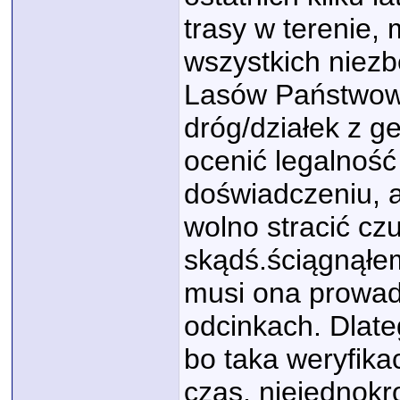
trasy w terenie,
wszystkich niez
Lasów Państwowy
dróg/działek z g
ocenić legalność
doświadczeniu, a
wolno stracić czu
skądś.ściągnąłe
musi ona prowad
odcinkach. Dlate
bo taka weryfika
czas, niejednokr