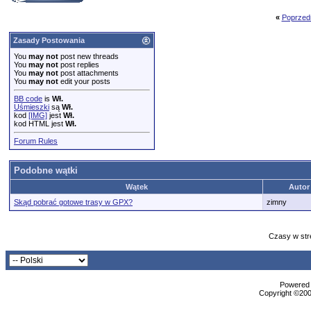
«
Poprzed
Zasady Postowania
You
may not
post new threads
You
may not
post replies
You
may not
post attachments
You
may not
edit your posts
BB code
is
Wł.
Uśmieszki
są
Wł.
kod
[IMG]
jest
Wł.
kod HTML jest
Wł.
Forum Rules
Podobne wątki
Wątek
Autor
Skąd pobrać gotowe trasy w GPX?
zimny
Czasy w str
Powered b
Copyright ©2000