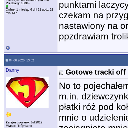
punktami laczycy
Przebieg:
100K+
Online: 1 miesiąc 6 dni 21 godz 52
czekam na przygo
min 13 s
nastawiony na or
ppzdrawiam troli
04.06.2026, 13:52
Danny
Gotowe tracki of
No to pojechałem
m.in. dziewczynk
płatki róż pod k
mnie o udzielenie
Zarejestrowany
: Jul 2019
Miasto
: Trójmiasto