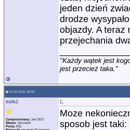
jeden dzień zwia
drodze wysypało 
objazdy. A teraz
przejechania dwa
_____________
"Każdy wątek jest kogo
jest przecież taka."
04.06.2026, 09:08
trolik1
Moze nekonieczn
Zarejestrowany
: Jan 2017
sposob jest taki: 
Miasto
: Szczecin
Posty
: 831
Motocykl
: nie mam AT jeszcze