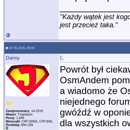
_____________
"Każdy wątek jest kogo
jest przecież taka."
07.06.2026, 09:09
Danny
Powrót był ciek
OsmAndem pomię
a wiadomo że Os
niejednego forum
gwóźdź w oponie
Zarejestrowany
: Jul 2019
Miasto
: Trójmiasto
Posty
: 1,848
dla wszystkich o
Motocykl
: CRF1000D, CRF300L
Przebieg:
65k+25k