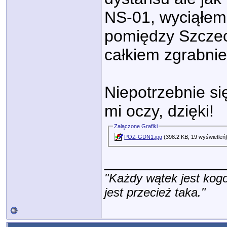
NS-01, wyciąłem 
pomiędzy Szczec
całkiem zgrabnie
Niepotrzebnie si
mi oczy, dzięki!
Załączone Grafiki
POZ-GDN1.jpg
(398.2 KB, 19 wyświetleń
_____________
"Każdy wątek jest kogo
jest przecież taka."