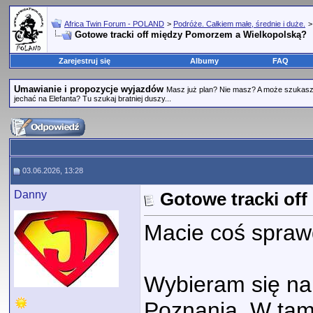
Africa Twin Forum - POLAND
>
Podróże. Całkiem małe, średnie i duże.
Gotowe tracki off między Pomorzem a Wielkopolską?
Zarejestruj się
Albumy
FAQ
Umawianie i propozycje wyjazdów
Masz już plan? Nie masz? A może szukasz
jechać na Elefanta? Tu szukaj bratniej duszy...
03.06.2026, 13:28
Danny
Gotowe tracki of
Macie coś spra
Wybieram się na
Poznania. W tamt