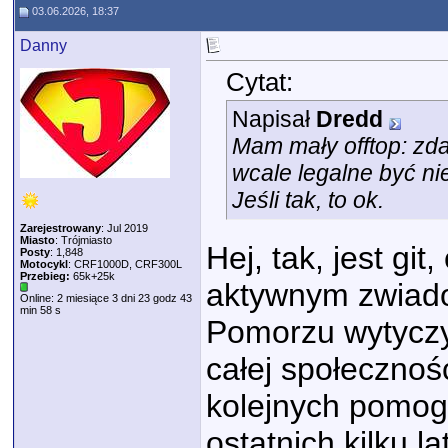
03.06.2026, 18:37
Danny
Cytat:
Napisał
Dredd
Mam mały offtop: zda
wcale legalne być n
Jeśli tak, to ok.
Zarejestrowany
: Jul 2019
Miasto
: Trójmiasto
Hej, tak, jest gi
Posty
: 1,848
Motocykl
: CRF1000D, CRF300L
Przebieg:
65k+25k
aktywnym zwiado
Online: 2 miesiące 3 dni 23 godz 43
min 58 s
Pomorzu wytyczy
całej społecznośc
kolejnych pomog
ostatnich kilku l