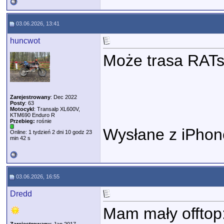
03.06.2026, 13:41
huncwot
Może trasa RAT
Zarejestrowany
: Dec 2022
Posty
: 63
Motocykl
: Transalp XL600V,
KTM690 Enduro R
Przebieg:
rośnie
Wysłane z iPhon
Online: 1 tydzień 2 dni 10 godz 23
min 42 s
03.06.2026, 16:55
Dredd
Mam mały offtop: