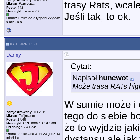
Zarejestrowany
: Jan 2017
trasy Rats, wcal
Miasto
: Warszawa
Posty
: 442
Motocykl
: Tenere 700
Jeśli tak, to ok.
Online: 1 miesiąc 2 tygodni 22 godz
9 min 29 s
03.06.2026, 18:27
Danny
Cytat:
Napisał
huncwot
Może trasa RATs hi
W sumie może i 
Zarejestrowany
: Jul 2019
tego do siebie b
Miasto
: Trójmiasto
Posty
: 1,848
Motocykl
: CRF1000D, CRF300L
że to wyjdzie ja
Przebieg:
65k+25k
Online: 2 miesiące 3 dni 23 godz 43
dystansu ale jak
min 58 s