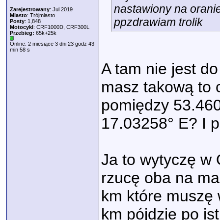
nastawiony na oranie
Zarejestrowany
: Jul 2019
Miasto
: Trójmiasto
ppzdrawiam trolik
Posty
: 1,848
Motocykl
: CRF1000D, CRF300L
Przebieg:
65k+25k
Online: 2 miesiące 3 dni 23 godz 43
min 58 s
A tam nie jest do
masz takową to c
pomiędzy ‎53.460
17.03258° E‎? I 
Ja to wytyczę w
rzucę oba na map
km które muszę w
km pójdzie po ist