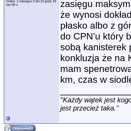
zasięgu maksymal
Online: 2 miesiące 3 dni 23 godz 43
min 58 s
że wynosi dokład
płasko albo z gó
do CPN’u który b
sobą kanisterek 
konkluzja że na 
mam spenetrowan
km, czas w siodl
_____________
"Każdy wątek jest kogo
jest przecież taka."