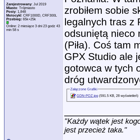
Zarejestrowany
: Jul 2019
zrobiłem sobie s
Miasto
: Trójmiasto
Posty
: 1,848
Motocykl
: CRF1000D, CRF300L
legalnych tras z 
Przebieg:
65k+25k
Online: 2 miesiące 3 dni 23 godz 43
min 58 s
odsuniętą nieco
(Piła). Coś tam 
GPX Studio ale j
gotowca w tych o
dróg utwardzonyc
Załączone Grafiki
GDN-POZ.jpg
(591.5 KB, 28 wyświetleń)
_____________
"Każdy wątek jest kogo
jest przecież taka."