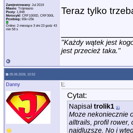
Zarejestrowany
: Jul 2019
Teraz tylko trzeb
Miasto
: Trójmiasto
Posty
: 1,848
Motocykl
: CRF1000D, CRF300L
Przebieg:
65k+25k
Online: 2 miesiące 3 dni 23 godz 43
min 58 s
_____________
"Każdy wątek jest kogo
jest przecież taka."
05.06.2026, 10:52
Danny
Cytat:
Napisał
trolik1
Moze nekoniecznie od
alltrails, profil rowe
najdluzsze. No i wte