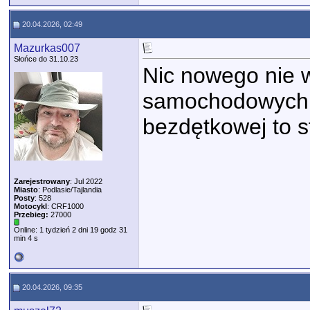
20.04.2026, 02:49
Mazurkas007
Słońce do 31.10.23
Nic nowego nie w
samochodowych j
bezdętkowej to s
Zarejestrowany
: Jul 2022
Miasto
: Podlasie/Tajlandia
Posty
: 528
Motocykl
: CRF1000
Przebieg:
27000
Online: 1 tydzień 2 dni 19 godz 31
min 4 s
20.04.2026, 09:35