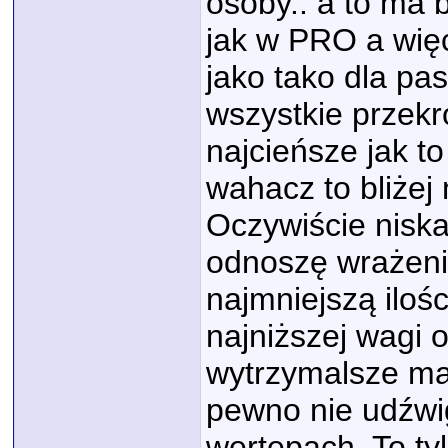
osoby.. a to ma 
jak w PRO a więc
jako tako dla pas
wszystkie przekr
najcieńsze jak t
wahacz to bliże
Oczywiście niska
odnoszę wrażenie
najmniejszą iloś
najniższej wagi o
wytrzymalsze mat
pewno nie udźwi
wertepach. To tyl