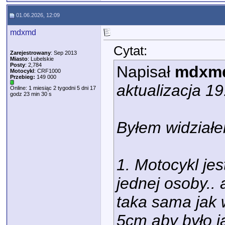
01.06.2026, 12:09
mdxmd
Cytat:
Zarejestrowany
: Sep 2013
Miasto
: Lubelskie
Posty
: 2,784
Napisał
mdxm
Motocykl
: CRF1000
Przebieg:
149 000
aktualizacja 1
Online: 1 miesiąc 2 tygodni 5 dni 17
godz 23 min 30 s
Byłem widziałe
1. Motocykl jes
jednej osoby.. 
taka sama jak 
5cm aby było j