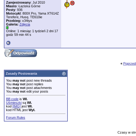
Zarejestrowany
: Jul 2010
Miasto
: Łaziska Górne
Posty
: 936
Motocykl
: 800X Pro, Yama XT614Z
Terefere, Husq. TE610ie
Przebieg:
x34tys
Galeria:
Zdjęcia
Online: 1 miesiąc 1 tydzień 2 dni 17
godz 59 min 44 s
«
Poprzed
Zasady Postowania
You
may not
post new threads
You
may not
post replies
You
may not
post attachments
You
may not
edit your posts
BB code
is
Wł.
Uśmieszki
są
Wł.
kod
[IMG]
jest
Wł.
kod HTML jest
Wył.
Forum Rules
Czasy w str