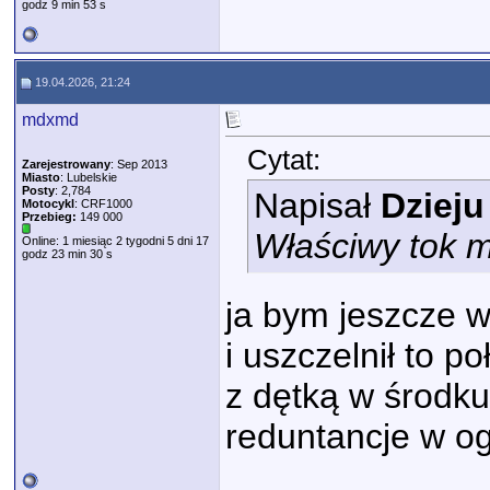
godz 9 min 53 s
19.04.2026, 21:24
mdxmd
Cytat:
Zarejestrowany
: Sep 2013
Miasto
: Lubelskie
Posty
: 2,784
Napisał
Dzieju
Motocykl
: CRF1000
Przebieg:
149 000
Właściwy tok 
Online: 1 miesiąc 2 tygodni 5 dni 17
godz 23 min 30 s
ja bym jeszcze w
i uszczelnił to p
z dętką w środku
reduntancje w o