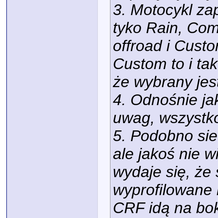
3. Motocykl zap
tyko Rain, Comf
offroad i Cust
Custom to i ta
że wybrany jes
4. Odnośnie ja
uwag, wszystk
5. Podobno sie
ale jakoś nie 
wydaje się, że 
wyprofilowane i
CRF idą na bok