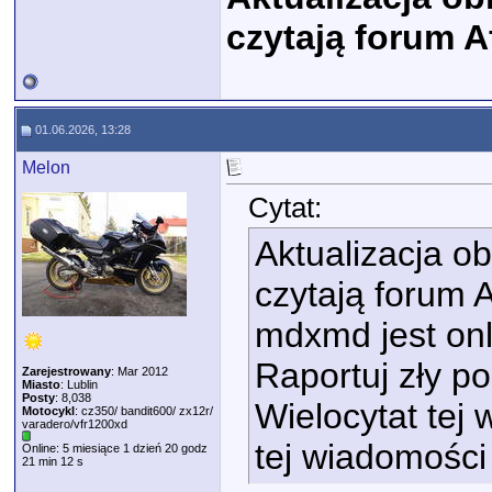
czytają forum A
01.06.2026, 13:28
Melon
Cytat:
Aktualizacja ob
czytają forum A
mdxmd jest onl
Raportuj zły 
Zarejestrowany
: Mar 2012
Miasto
: Lublin
Posty
: 8,038
Wielocytat tej
Motocykl
: cz350/ bandit600/ zx12r/
varadero/vfr1200xd
tej wiadomości
Online: 5 miesiące 1 dzień 20 godz
21 min 12 s