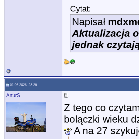
Cytat:
Napisał
mdxm
Aktualizacja o
jednak czytaj
01.06.2026, 23:29
ArturS
Z tego co czytam
bolączki wieku dz
A na 27 szykuje