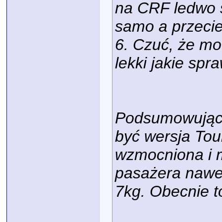
na CRF ledwo st
samo a przeci
6. Czuć, że mot
lekki jakie spr
Podsumowując w
być wersja Tou
wzmocniona i m
pasażera nawet
7kg. Obecnie to