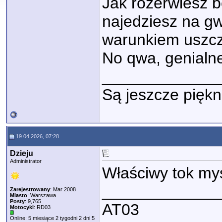
Jak rozerwiesz 
najedziesz na gw
warunkiem uszcze
No qwa, genialn
_____________
Są jeszcze piękn
19.04.2026, 07:28
Dzieju
Administrator
Właściwy tok my
_____________
Zarejestrowany
: Mar 2008
Miasto
: Warszawa
Posty
: 9,765
AT03
Motocykl
: RD03
Online: 5 miesiące 2 tygodni 2 dni 5