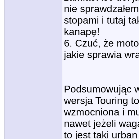
nie sprawdzałem
stopami i tutaj 
kanapę!
6. Czuć, że motocy
jakie sprawia wr
Podsumowując wyd
wersja Touring t
wzmocniona i mus
nawet jeżeli wag
to jest taki urban