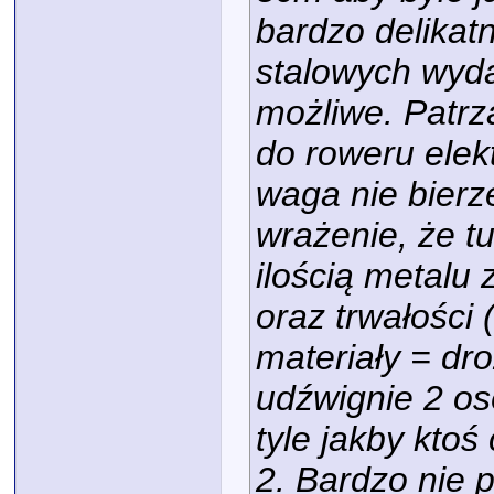
bardzo delikat
stalowych wydaj
możliwe. Patrz
do roweru ele
waga nie bierz
wrażenie, że tu
ilością metalu 
oraz trwałości 
materiały = dr
udźwignie 2 o
tyle jakby ktoś
2. Bardzo nie 