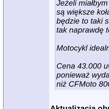
Jeżeli miałby
są większe koła
będzie to taki 
tak naprawdę t
Motocykl idealn
Cena 43.000 u
ponieważ wydaj
niż CFMoto 800
Aktualizacja ob