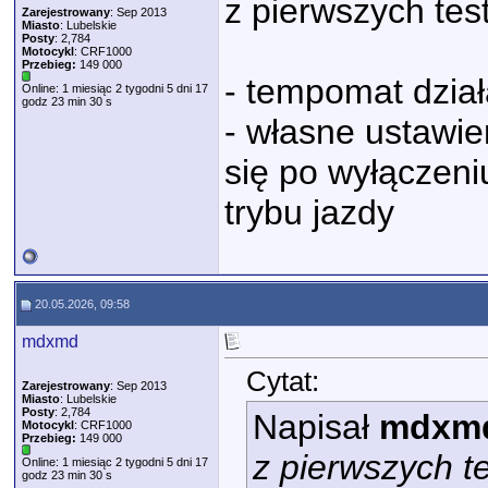
z pierwszych tes
Zarejestrowany
: Sep 2013
Miasto
: Lubelskie
Posty
: 2,784
Motocykl
: CRF1000
Przebieg:
149 000
- tempomat dział
Online: 1 miesiąc 2 tygodni 5 dni 17
godz 23 min 30 s
- własne ustawie
się po wyłączeni
trybu jazdy
20.05.2026, 09:58
mdxmd
Cytat:
Zarejestrowany
: Sep 2013
Miasto
: Lubelskie
Posty
: 2,784
Napisał
mdxm
Motocykl
: CRF1000
Przebieg:
149 000
z pierwszych t
Online: 1 miesiąc 2 tygodni 5 dni 17
godz 23 min 30 s