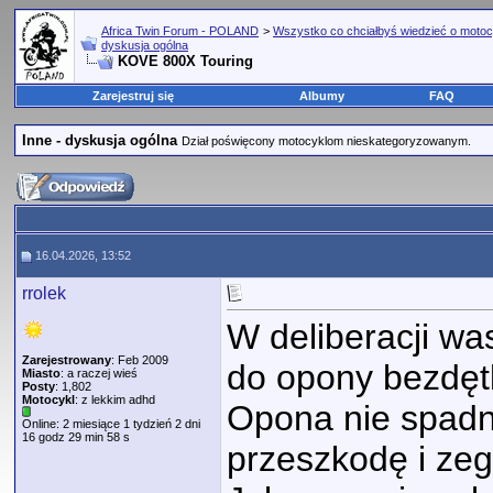
Africa Twin Forum - POLAND
>
Wszystko co chciałbyś wiedzieć o motoc
dyskusja ogólna
KOVE 800X Touring
Zarejestruj się
Albumy
FAQ
Inne - dyskusja ogólna
Dział poświęcony motocyklom nieskategoryzowanym.
16.04.2026, 13:52
rrolek
W deliberacji wa
Zarejestrowany
: Feb 2009
do opony bezdę
Miasto
: a raczej wieś
Posty
: 1,802
Motocykl
: z lekkim adhd
Opona nie spadn
Online: 2 miesiące 1 tydzień 2 dni
16 godz 29 min 58 s
przeszkodę i zegn