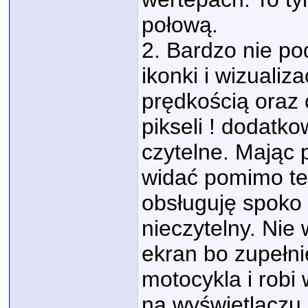
połową.
2. Bardzo nie po
ikonki i wizualiz
prędkością oraz 
pikseli ! dodatko
czytelne. Mając 
widać pomimo teg
obsługuję spoko 
nieczytelny. Ni
ekran bo zupełni
motocykla i robi
na wyświetlaczu j