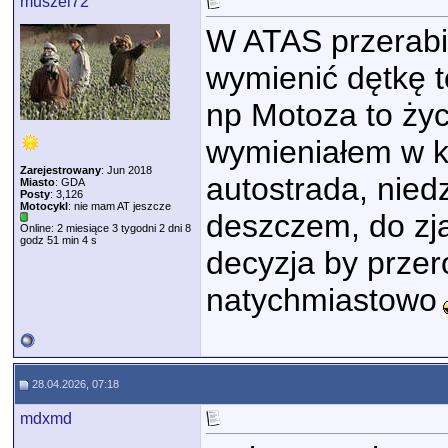
muszel72
W ATAS przerabia
wymienić dętkę t
np Motoza to ży
wymieniałem w kr
Zarejestrowany
: Jun 2018
autostrada, nied
Miasto
: GDA
Posty
: 3,126
Motocykl
: nie mam AT jeszcze
deszczem, do zj
Online: 2 miesiące 3 tygodni 2 dni 8
godz 51 min 4 s
decyzja by przer
natychmiastowo
28.04.2026, 07:18
mdxmd