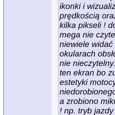
ikonki i wizual
prędkością ora
kilka pikseli !
mega nie czyte
niewiele widać
okularach obsł
nie nieczyteln
ten ekran bo z
estetyki motocy
niedorobionego.
a zrobiono mikr
! np. tryb jazd