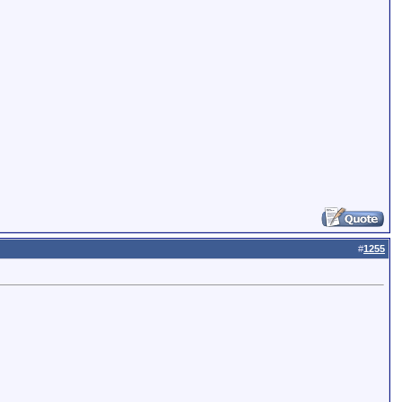
#
1255