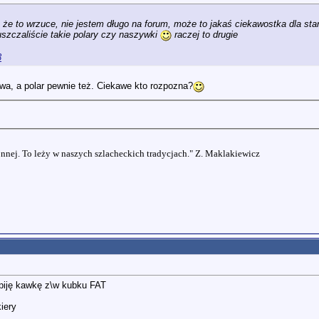
że to wrzuce, nie jestem długo na forum, może to jakaś ciekawostka dla sta
szczaliście takie polary czy naszywki
raczej to drugie
3
a, a polar pewnie też. Ciekawe kto rozpozna?
nnej. To leży w naszych szlacheckich tradycjach." Z. Maklakiewicz
piję kawkę z\w kubku FAT
iery