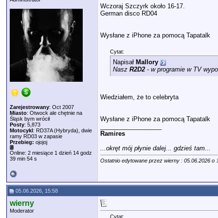
Wczoraj Szczyrk około 16-17.
German disco RD04
Wysłane z iPhone za pomocą Tapatalk
Cytat:
Napisał
Mallory
Nasz
R2D2
- w programie w TV wypow
Wiedziałem, że to celebryta
Zarejestrowany
: Oct 2007
Miasto
: Otwock ale chętnie na
Wysłane z iPhone za pomocą Tapatalk
Śląsk bym wrócił
Posty
: 5,873
__________________
Motocykl
: RD37A (Hybryda), dwie
Ramires
ramy RD03 w zapasie
Przebieg:
ojojoj
...okręt mój płynie dalej... gdzieś tam...
Online: 2 miesiące 1 dzień 14 godz
39 min 54 s
Ostatnio edytowane przez wierny : 05.06.2026 o
05.06.2026, 15:58
wierny
Moderator
Cytat: