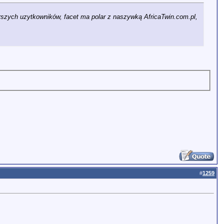
rszych uzytkowników, facet ma polar z naszywką AfricaTwin.com.pl,
#
1259