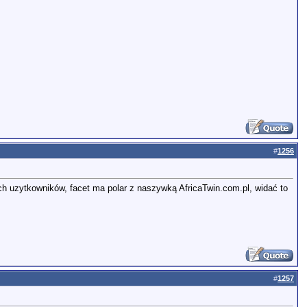
#
1256
ch uzytkowników, facet ma polar z naszywką AfricaTwin.com.pl, widać to
#
1257