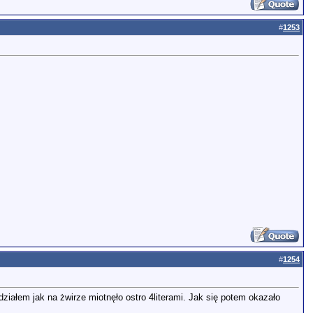
#
1253
#
1254
ziałem jak na żwirze miotnęło ostro 4literami. Jak się potem okazało