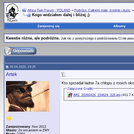
Africa Twin Forum - POLAND
>
Podróże. Całkiem małe, średnie i duże.
Kogo widziałem dalej i bliżej ;)
Zarejestruj się
Albumy
Kwestie różne, ale podróżne.
Jak nic z powyższego o podróżowaniu Ci nie pasuje,
26.04.2026, 19:25
Artek
Kto sprzedał ładne 7a chłopu z moich oko
Załączone Grafiki
IMG_20260426_154624_326.jpg
(411.7 K
Zarejestrowany
: Nov 2012
Miasto
: Ze wsi jestem w ZMY
Posty
: 3,564