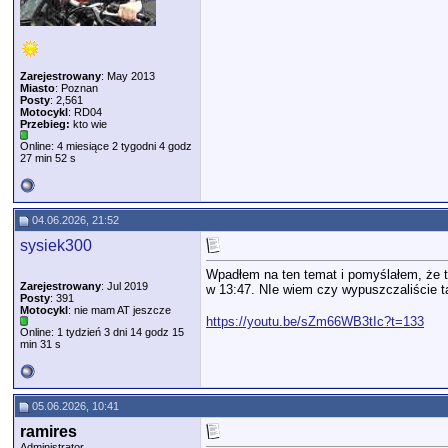
Zarejestrowany
: May 2013
Miasto
: Poznan
Posty
: 2,561
Motocykl
: RD04
Przebieg:
kto wie
Online: 4 miesiące 2 tygodni 4 godz
27 min 52 s
04.06.2026, 21:52
sysiek300
Wpadłem na ten temat i pomyślałem, że t
Zarejestrowany
: Jul 2019
w 13:47. NIe wiem czy wypuszczaliście t
Posty
: 391
Motocykl
: nie mam AT jeszcze
https://youtu.be/sZm66WB3tIc?t=133
Online: 1 tydzień 3 dni 14 godz 15
min 31 s
05.06.2026, 10:41
ramires
Administrator