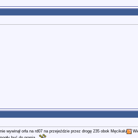
nie wywinął orła na rd07 na przejeździe przez drogę 235 obok Męcikału
Wid
mogły być do prania...