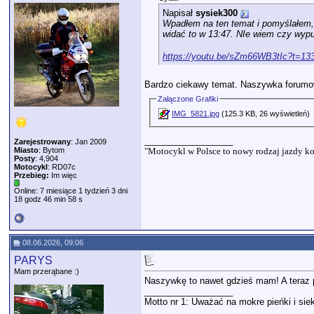
Napisał
sysiek300
Wpadłem na ten temat i pomyślałem, 
widać to w 13:47. NIe wiem czy wypu
https://youtu.be/sZm66WB3tIc?t=13
Bardzo ciekawy temat. Naszywka forumow
Załączone Grafiki
IMG_5821.jpg
(125.3 KB, 26 wyświetleń)
__________________
Zarejestrowany
: Jan 2009
"Motocykl w Polsce to nowy rodzaj jazdy ko
Miasto
: Bytom
Posty
: 4,904
Motocykl
: RD07c
Przebieg:
Im więc
Online: 7 miesiące 1 tydzień 3 dni
18 godz 46 min 58 s
08.06.2026, 09:06
PARYS
Mam przerąbane :)
Naszywkę to nawet gdzieś mam! A teraz 
__________________
Motto nr 1: Uważać na mokre pieńki i siek