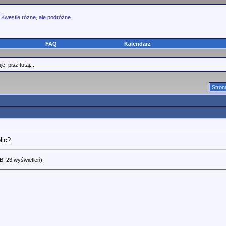
>
Kwestie różne, ale podróżne.
FAQ
Kalendarz
 pisz tutaj...
Stron
lic?
B, 23 wyświetleń)