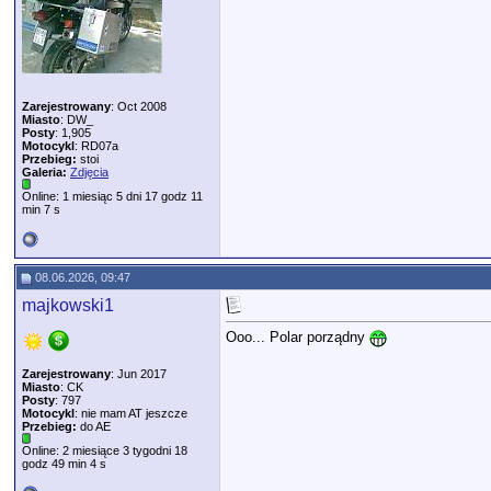
Zarejestrowany
: Oct 2008
Miasto
: DW_
Posty
: 1,905
Motocykl
: RD07a
Przebieg:
stoi
Galeria:
Zdjęcia
Online: 1 miesiąc 5 dni 17 godz 11
min 7 s
08.06.2026, 09:47
majkowski1
Ooo... Polar porządny
Zarejestrowany
: Jun 2017
Miasto
: CK
Posty
: 797
Motocykl
: nie mam AT jeszcze
Przebieg:
do AE
Online: 2 miesiące 3 tygodni 18
godz 49 min 4 s