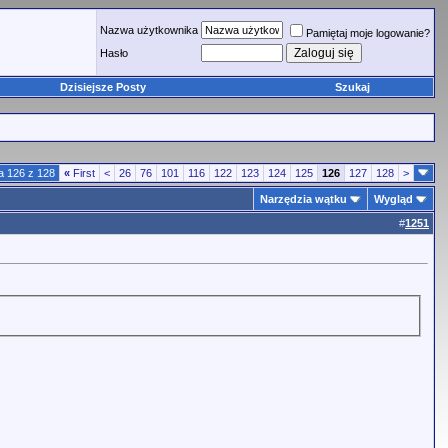
Nazwa użytkownika
Pamiętaj moje logowanie?
Hasło
Dzisiejsze Posty
Szukaj
a 126 z 128
«
First
<
26
76
101
116
122
123
124
125
126
127
128
>
Narzędzia wątku
Wygląd
#
1251