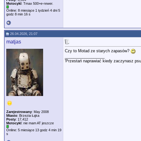
Motocykl
: Tmax 500+e-rewer.
Online: 8 miesiące 1 tydzień 4 dni 5
godz 8 min 16 s
26.04.2026, 21:07
matjas
Czy to Motad ze starych zapasów?
__________________
'Przestań naprawiać kiedy zaczynasz psu
Zarejestrowany
: May 2008
Miasto
: Brzezia Łąka
Posty
: 17,412
Motocykl
: nie mam AT jeszcze
Online: 5 miesiące 13 godz 4 min 19
s