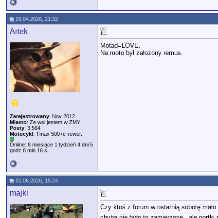
26.04.2026, 21:32
Artek
Motad=LOVE.
Na moto był założony remus.
Zarejestrowany
: Nov 2012
Miasto
: Ze wsi jestem w ZMY
Posty
: 3,564
Motocykl
: Tmax 500+e-rewer.
Online: 8 miesiące 1 tydzień 4 dni 5
godz 8 min 16 s
01.06.2026, 15:24
majki
Czy ktoś z forum w ostatnią sobotę mało 
chyba nie było to zamierzone...ale portki 