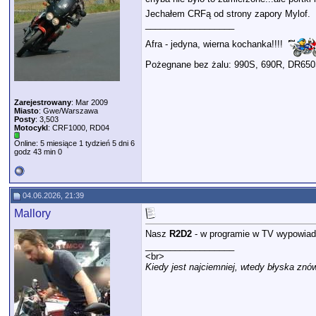
Jechałem CRFą od strony zapory Mylof.
__________________
Afra - jedyna, wierna kochanka!!!!
Pożegnane bez żalu: 990S, 690R, DR65
Zarejestrowany
: Mar 2009
Miasto
: Gwe/Warszawa
Posty
: 3,503
Motocykl
: CRF1000, RD04
Online: 5 miesiące 1 tydzień 5 dni 6
godz 43 min 0
04.06.2026, 21:39
Mallory
Nasz
R2D2
- w programie w TV wypowiada
__________________
<br>
Kiedy jest najciemniej, wtedy błyska znów