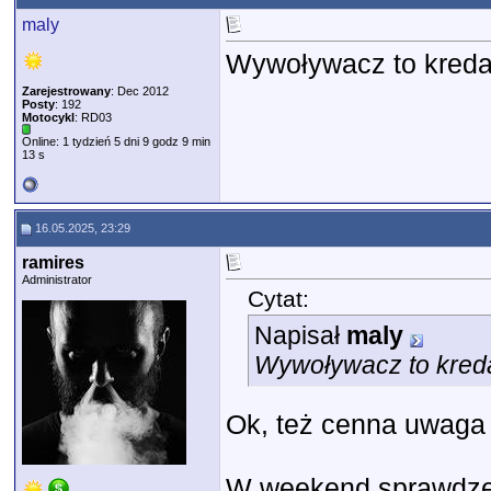
maly
Wywoływacz to kreda
Zarejestrowany
: Dec 2012
Posty
: 192
Motocykl
: RD03
Online: 1 tydzień 5 dni 9 godz 9 min
13 s
16.05.2025, 23:29
ramires
Administrator
Cytat:
Napisał
maly
Wywoływacz to kreda
Ok, też cenna uwaga - 
W weekend sprawdzę 