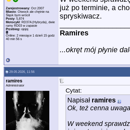
już po terminie, a c
Zarejestrowany
: Oct 2007
Miasto
: Otwock ale chętnie na
spryskiwacz.
Śląsk bym wrócił
Posty
: 5,874
Motocykl
: RD37A (Hybryda), dwie
_________________
ramy RD03 w zapasie
Przebieg:
ojojoj
Ramires
Online: 2 miesiące 1 dzień 15 godz
40 min 56 s
...okręt mój płynie dal
29.05.2026, 11:56
ramires
Administrator
Cytat:
Napisał
ramires
Ok, też cenna uwaga -
W weekend sprawdzę 