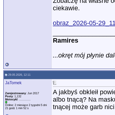
Zobaczę na własne oc
ciekawie.
obraz_2026-05-29_1
_________________
Ramires
...okręt mój płynie dal
29.05.2026, 12:11
JaTomek
A jakbyś obkleił pow
Zarejestrowany
: Jun 2017
Posty
: 1,132
albo tnącą? Na mask
Motocykl
: ...............
tnącej może garb nic
Online: 2 miesiące 2 tygodni 5 dni
21 godz 1 min 52 s