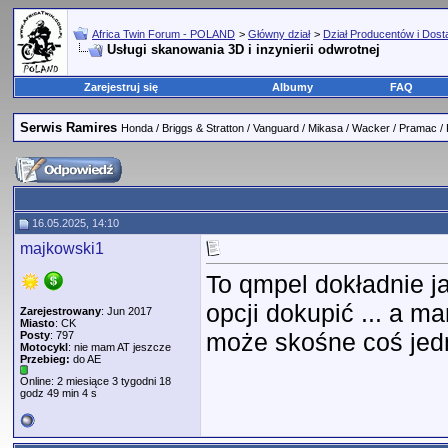
Africa Twin Forum - POLAND
>
Główny dział
>
Dział Producentów i Dos
Usługi skanowania 3D i inzynierii odwrotnej
Zarejestruj się
Albumy
FAQ
Serwis Ramires
Honda / Briggs & Stratton / Vanguard / Mikasa / Wacker / Pramac /
16.05.2025, 14:10
majkowski1
To qmpel dokładnie ja
opcji dokupić ... a ma
Zarejestrowany
: Jun 2017
Miasto
: CK
może skośne coś jed
Posty
: 797
Motocykl
: nie mam AT jeszcze
Przebieg:
do AE
Online: 2 miesiące 3 tygodni 18
godz 49 min 4 s