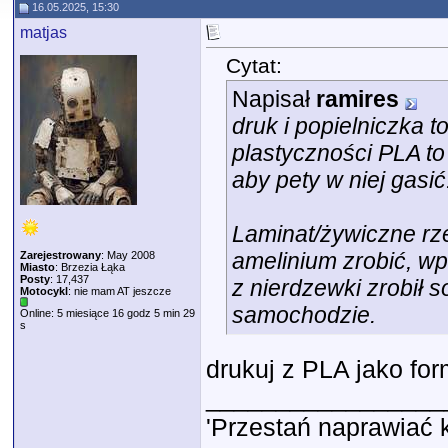
16.05.2025, 15:30
matjas
Cytat:
Napisał
ramires
druk i popielniczka t
plastyczności PLA to 
aby pety w niej gasić
Laminat/żywiczne rz
amelinium zrobić, w
Zarejestrowany
: May 2008
Miasto
: Brzezia Łąka
Posty
: 17,437
z nierdzewki zrobił s
Motocykl
: nie mam AT jeszcze
samochodzie.
Online: 5 miesiące 16 godz 5 min 29
s
drukuj z PLA jako fo
_________________
'Przestań naprawiać 