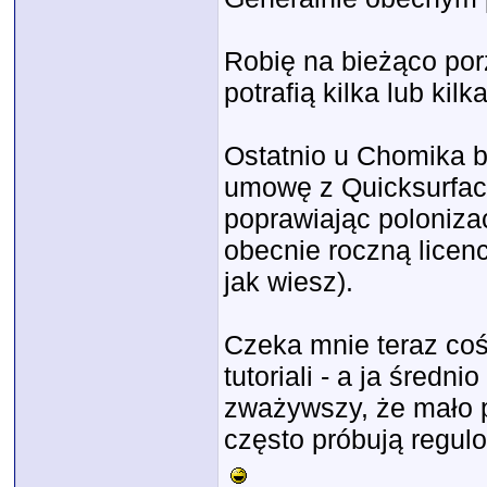
Robię na bieżąco por
potrafią kilka lub kil
Ostatnio u Chomika 
umowę z Quicksurface
poprawiając polonizac
obecnie roczną licen
jak wiesz).
Czeka mnie teraz coś
tutoriali - a ja średni
zważywszy, że mało p
często próbują regul