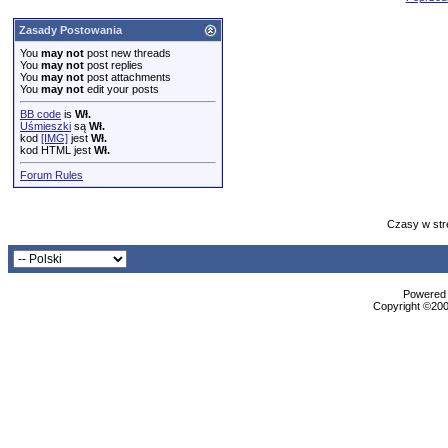
Zasady Postowania
You
may not
post new threads
You
may not
post replies
You
may not
post attachments
You
may not
edit your posts
BB code
is
Wł.
Uśmieszki
są
Wł.
kod
[IMG]
jest
Wł.
kod HTML jest
Wł.
Forum Rules
Czasy w str
Powered b
Copyright ©2000