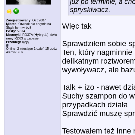
już po terminie, a c
spryskiwacz.
Zarejestrowany
: Oct 2007
Więc tak
Miasto
: Otwock ale chętnie na
Śląsk bym wrócił
Posty
: 5,874
Motocykl
: RD37A (Hybryda), dwie
ramy RD03 w zapasie
Sprawdziłem sobie sp
Przebieg:
ojojoj
Online: 2 miesiące 1 dzień 15 godz
Ten, który nagminnie
40 min 56 s
delikatnym roztwore
wywoływacz, ale bazu
Talk + izo - nawet dzi
Suchy szampon do wł
przypadkach działa
Sprawdzić muszę spra
Testowałem też inne r