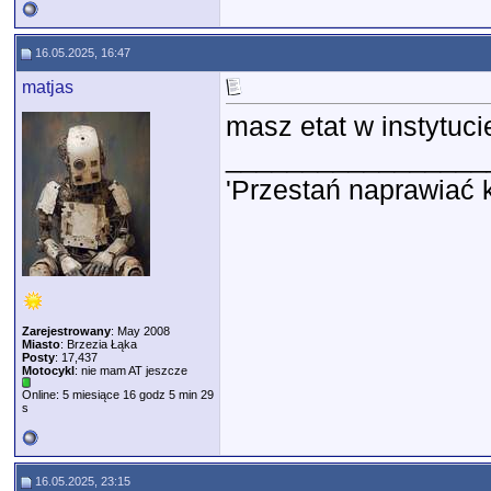
16.05.2025, 16:47
matjas
masz etat w instytuc
_________________
'Przestań naprawiać 
Zarejestrowany
: May 2008
Miasto
: Brzezia Łąka
Posty
: 17,437
Motocykl
: nie mam AT jeszcze
Online: 5 miesiące 16 godz 5 min 29
s
16.05.2025, 23:15