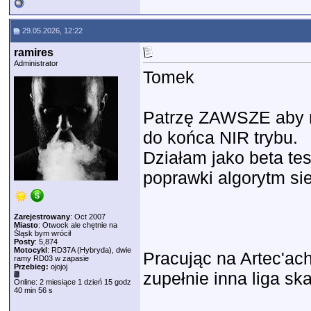
29.05.2026, 12:22
ramires
Administrator
Tomek
Patrzę ZAWSZE aby m
do końca NIR trybu.
Działam jako beta tes
poprawki algorytm sie
Zarejestrowany
: Oct 2007
Miasto
: Otwock ale chętnie na
Śląsk bym wrócił
Posty
: 5,874
Motocykl
: RD37A (Hybryda), dwie
Pracując na Artec'ach
ramy RD03 w zapasie
Przebieg:
ojojoj
zupełnie inna liga sk
Online: 2 miesiące 1 dzień 15 godz
40 min 56 s