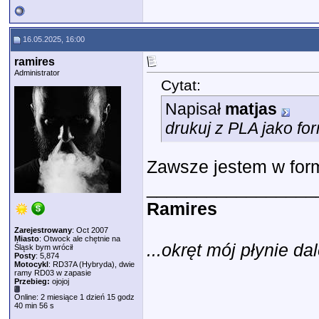
16.05.2025, 16:00
ramires
Administrator
Cytat:
Napisał
matjas
drukuj z PLA jako f
Zawsze jestem w form
_________________
Ramires
Zarejestrowany
: Oct 2007
Miasto
: Otwock ale chętnie na
...okręt mój płynie dal
Śląsk bym wrócił
Posty
: 5,874
Motocykl
: RD37A (Hybryda), dwie
ramy RD03 w zapasie
Przebieg:
ojojoj
Online: 2 miesiące 1 dzień 15 godz
40 min 56 s