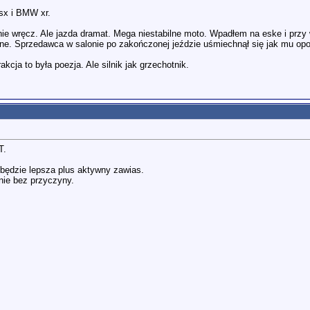
gsx i BMW xr.
alnie wręcz. Ale jazda dramat. Mega niestabilne moto. Wpadłem na eske i pr
ne. Sprzedawca w salonie po zakończonej jeździe uśmiechnął się jak mu opow
cja to była poezja. Ale silnik jak grzechotnik.
T.
 będzie lepsza plus aktywny zawias.
nie bez przyczyny.