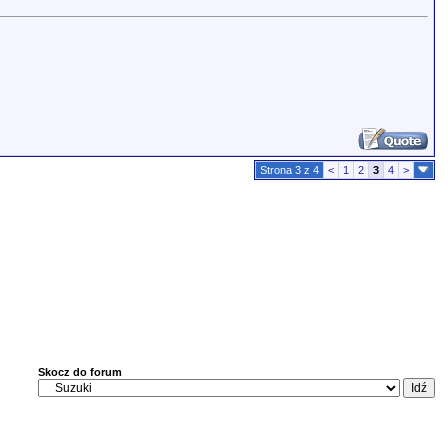
Strona 3 z 4
<
1
2
3
4
>
Skocz do forum