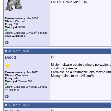
END of TRANSMISSION
Zarejestrowany
: Mar 2008
Miasto
: Olsztyn
Posty
: 697
Motocykl
: RD07
Online: 1 miesiąc 1 tydzień 5 dni 23
godz 22 min 28 s
28.05.2026, 16:49
Dredd
Miałem okazję ostatnio chwilę pojeździć 
chodzi przyjemnie.
Prędkość na autostradzie jaką można utrz
Zarejestrowany
: Jan 2017
Miasto
: Warszawa
Maksymalnie to ok. 146 km/h.
Posty
: 444
Motocykl
: Tenere 700
Online: 1 miesiąc 2 tygodni 22 godz
47 min 34 s
05.08.2026, 16:59