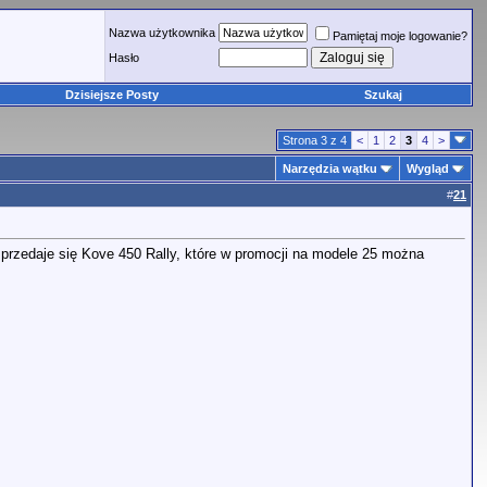
Nazwa użytkownika
Pamiętaj moje logowanie?
Hasło
Dzisiejsze Posty
Szukaj
Strona 3 z 4
<
1
2
3
4
>
Narzędzia wątku
Wygląd
#
21
 sprzedaje się Kove 450 Rally, które w promocji na modele 25 można