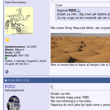
Zakonserwowany
Cytat:
Napisał
R2D2
Dzięki za info , daj znać jak będzie j
Ja się czaję na ten motorek ale nie 
Nie znam firmy Mazzola Moto, ale czytam
__________________
Zarejestrowany
: Jul 2005
Miasto
: Milazzo
Posty
: 5,680
Motocykl
: XRV 750
Online: 1 miesiąc 3 tygodni 1 dzień
15 godz 39 min 15 s
Non si invecchia in base al tempo che si ha
03.02.2026, 22:18
R2D2
ReGeNeRaToR
Dzięki za info.
Na stronie mają cenę 7990.
Nie ma informacji o roczniku.
Napiszę do nich jaka by była cena z prze
__________________