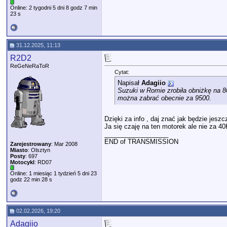
Online: 2 tygodni 5 dni 8 godz 7 min
23 s
31.12.2025, 11:13
R2D2
ReGeNeRaToR
Cytat:
Napisał
Adagiio
Suzuki w Romie zrobiła obniżkę na 86
można zabrać obecnie za 9500.
Dzięki za info , daj znać jak będzie jeszcz
Ja się czaję na ten motorek ale nie za 40
__________________
END of TRANSMISSION
Zarejestrowany
: Mar 2008
Miasto
: Olsztyn
Posty
: 697
Motocykl
: RD07
Online: 1 miesiąc 1 tydzień 5 dni 23
godz 22 min 28 s
02.02.2026, 19:20
Adagiio