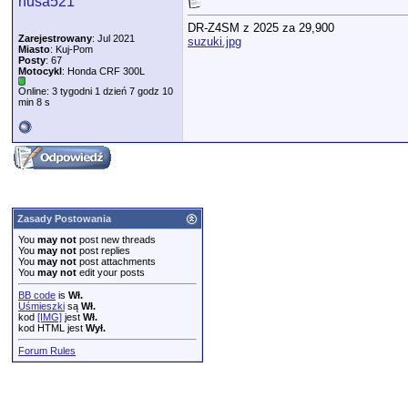
husa521
DR-Z4SM z 2025 za 29,900
Zarejestrowany
: Jul 2021
suzuki.jpg
Miasto
: Kuj-Pom
Posty
: 67
Motocykl
: Honda CRF 300L
Online: 3 tygodni 1 dzień 7 godz 10
min 8 s
Zasady Postowania
You
may not
post new threads
You
may not
post replies
You
may not
post attachments
You
may not
edit your posts
BB code
is
Wł.
Uśmieszki
są
Wł.
kod
[IMG]
jest
Wł.
kod HTML jest
Wył.
Forum Rules