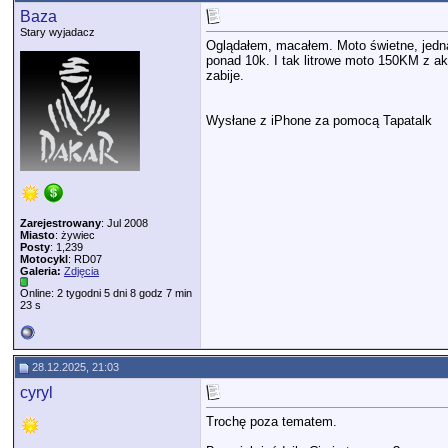
Baza
Stary wyjadacz
Oglądałem, macałem. Moto świetne, jedn
ponad 10k. I tak litrowe moto 150KM z a
zabije.
Wysłane z iPhone za pomocą Tapatalk
Zarejestrowany
: Jul 2008
Miasto
: żywiec
Posty
: 1,239
Motocykl
: RD07
Galeria:
Zdjęcia
Online: 2 tygodni 5 dni 8 godz 7 min
23 s
28.12.2025, 21:03
cyryl
Trochę poza tematem.