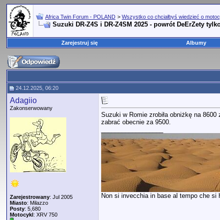
Africa Twin Forum - POLAND
>
Wszystko co chciałbyś wiedzieć o motoc
Suzuki DR-Z4S i DR-Z4SM 2025 - powrót DeErZety tylko
Zarejestruj się
Albumy
24.12.2025, 06:20
Adagiio
Zakonserwowany
Suzuki w Romie zrobiła obniżkę na 8600 z
zabrać obecnie za 9500.
__________________
Non si invecchia in base al tempo che si ha
Zarejestrowany
: Jul 2005
Miasto
: Milazzo
Posty
: 5,680
Motocykl
: XRV 750