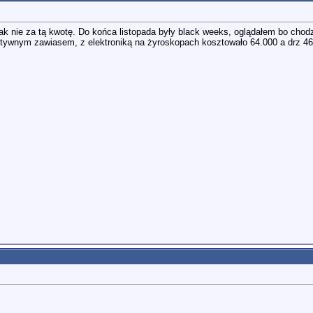
ak nie za tą kwotę. Do końca listopada były black weeks, oglądałem bo cho
ktywnym zawiasem, z elektroniką na żyroskopach kosztowało 64.000 a drz 4