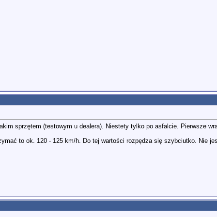
takim sprzętem (testowym u dealera). Niestety tylko po asfalcie. Pierwsze w
ymać to ok. 120 - 125 km/h. Do tej wartości rozpędza się szybciutko. Nie jes