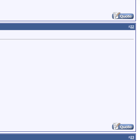
#
22
#
23