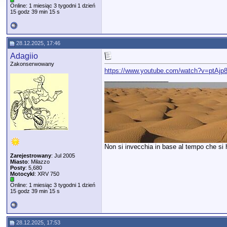
Online: 1 miesiąc 3 tygodni 1 dzień
15 godz 39 min 15 s
28.12.2025, 17:46
Adagiio
Zakonserwowany
https://www.youtube.com/watch?v=ptAj
__________________
Non si invecchia in base al tempo che si ha
Zarejestrowany
: Jul 2005
Miasto
: Milazzo
Posty
: 5,680
Motocykl
: XRV 750
Online: 1 miesiąc 3 tygodni 1 dzień
15 godz 39 min 15 s
28.12.2025, 17:53