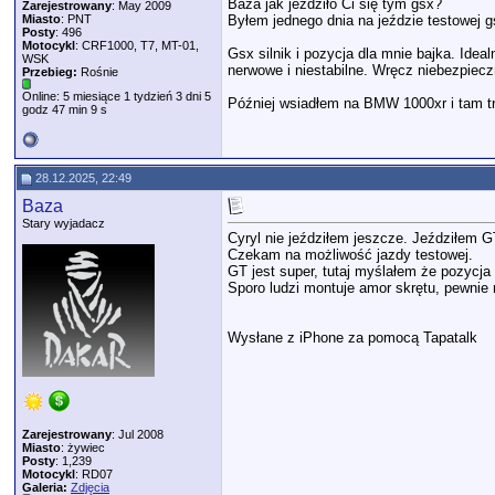
Baza jak jeździło Ci się tym gsx?
Zarejestrowany
: May 2009
Miasto
: PNT
Byłem jednego dnia na jeździe testowej 
Posty
: 496
Motocykl
: CRF1000, T7, MT-01,
Gsx silnik i pozycja dla mnie bajka. Ide
WSK
nerwowe i niestabilne. Wręcz niebezpiecz
Przebieg:
Rośnie
Online: 5 miesiące 1 tydzień 3 dni 5
Później wsiadłem na BMW 1000xr i tam trak
godz 47 min 9 s
28.12.2025, 22:49
Baza
Stary wyjadacz
Cyryl nie jeździłem jeszcze. Jeździłem G
Czekam na możliwość jazdy testowej.
GT jest super, tutaj myślałem że pozycja
Sporo ludzi montuje amor skrętu, pewnie 
Wysłane z iPhone za pomocą Tapatalk
Zarejestrowany
: Jul 2008
Miasto
: żywiec
Posty
: 1,239
Motocykl
: RD07
Galeria:
Zdjęcia