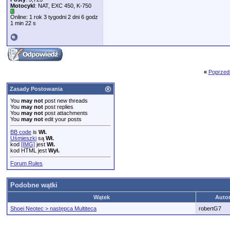
Motocykl
: NAT, EXC 450, K-750
Online: 1 rok 3 tygodni 2 dni 6 godz
1 min 22 s
«
Poprzed
Zasady Postowania
You
may not
post new threads
You
may not
post replies
You
may not
post attachments
You
may not
edit your posts
BB code
is
Wł.
Uśmieszki
są
Wł.
kod
[IMG]
jest
Wł.
kod HTML jest
Wył.
Forum Rules
Podobne wątki
Wątek
Auto
Shoei Neotec > następca Multiteca
robertG7