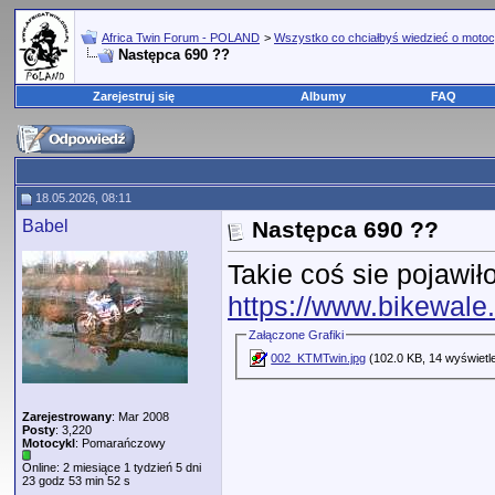
Africa Twin Forum - POLAND
>
Wszystko co chciałbyś wiedzieć o motoc
Następca 690 ??
Zarejestruj się
Albumy
FAQ
18.05.2026, 08:11
Babel
Następca 690 ??
Takie coś sie pojawiło
https://www.bikewale
Załączone Grafiki
002_KTMTwin.jpg
(102.0 KB, 14 wyświetl
Zarejestrowany
: Mar 2008
Posty
: 3,220
Motocykl
: Pomarańczowy
Online: 2 miesiące 1 tydzień 5 dni
23 godz 53 min 52 s