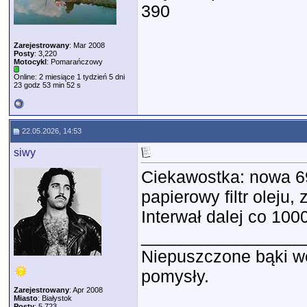
390
Zarejestrowany
: Mar 2008
Posty
: 3,220
Motocykl
: Pomarańczowy
Online: 2 miesiące 1 tydzień 5 dni
23 godz 53 min 52 s
22.05.2026, 14:53
siwy
Ciekawostka: nowa 6
papierowy filtr olej
Interwał dalej co 10
_________________
Niepuszczone bąki wę
pomysły.
Zarejestrowany
: Apr 2008
Miasto
: Białystok
Posty
: 5,723