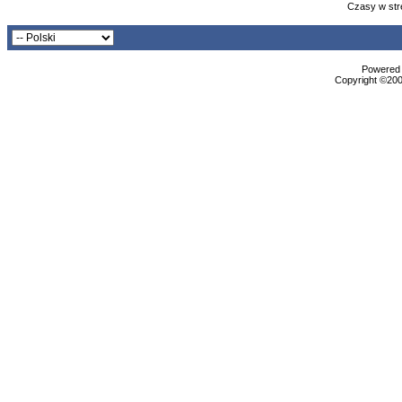
Czasy w str
Powered b
Copyright ©2000