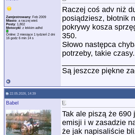
Raczej coś adv niż du
posiądziesz, błotnik 
Zarejestrowany
: Feb 2009
Miasto
: a raczej wieś
Posty
: 1,802
pokrywy kosza sprzęg
Motocykl
: z lekkim adhd
350.
Online: 2 miesiące 1 tydzień 2 dni
16 godz 6 min 14 s
Słowo następca chyba
potrzeby, takie czasy.
_________________
Są jeszcze piękne za
22.05.2026, 14:39
Babel
Tak ale piszą że 690
emisji i w zasadzie n
że jak napisaliście bl