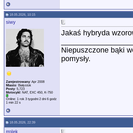
18.05.2026, 10:15
siwy
Jakaś hybryda wzoro
_________________
Niepuszczone bąki wę
pomysły.
Zarejestrowany
: Apr 2008
Miasto
: Białystok
Posty
: 5,723
Motocykl
: NAT, EXC 450, K-750
Online: 1 rok 3 tygodni 2 dni 6 godz
1 min 22 s
18.05.2026, 22:39
rrolek