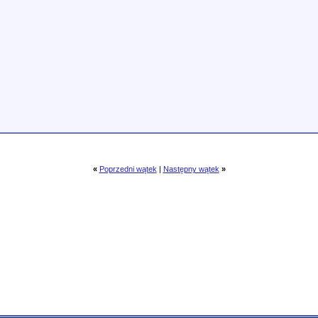
«
Poprzedni wątek
|
Następny wątek
»