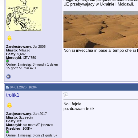
UE przebywający w Ukrainie i Mołdawii.
__________________
Zarejestrowany
: Jul 2005
Non si invecchia in base al tempo che si ha
Miasto
: Milazzo
Posty
: 5,682
Motocykl
: XRV 750
Online: 1 miesiąc 3 tygodni 1 dzień
15 godz 51 min 47 s
04.01.2026, 16:04
trolik1
No i fajnie.
pozdrawiam trolik
Zarejestrowany
: Jan 2017
Miasto
: Szczecin
Posty
: 831
Motocykl
: nie mam AT jeszcze
Przebieg:
100K+
Online: 1 miesiąc 6 dni 21 godz 57