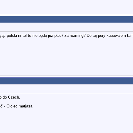
 polski nr tel to nie będę już płacił za roaming? Do tej pory kupowałem tam 
p do Czech.
ć' - Ojciec matjasa