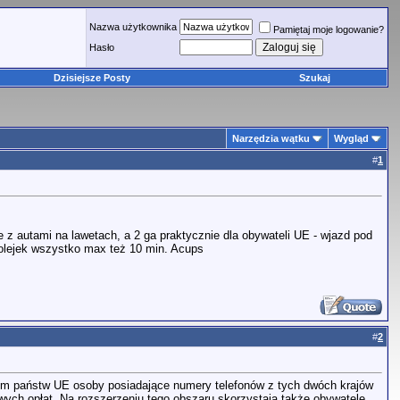
Nazwa użytkownika
Pamiętaj moje logowanie?
Hasło
Dzisiejsze Posty
Szukaj
Narzędzia wątku
Wygląd
#
1
e z autami na lawetach, a 2 ga praktycznie dla obywateli UE - wjazd pod
olejek wszystko max też 10 min. Acups
#
2
rium państw UE osoby posiadające numery telefonów z tych dwóch krajów
ch opłat. Na rozszerzeniu tego obszaru skorzystają także obywatele