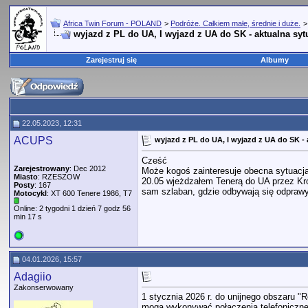
Africa Twin Forum - POLAND
>
Podróże. Całkiem małe, średnie i duże.
wyjazd z PL do UA, I wyjazd z UA do SK - aktualna syt
Zarejestruj się
Albumy
22.05.2023, 12:31
ACUPS
wyjazd z PL do UA, I wyjazd z UA do SK - 
Cześć
Zarejestrowany
: Dec 2012
Może kogoś zainteresuje obecna sytuacja
Miasto
: RZESZOW
20.05 wjeżdzałem Tenerą do UA przez Kroś
Posty
: 167
sam szlaban, gdzie odbywają się odpraw
Motocykl
: XT 600 Tenere 1986, T7
Online: 2 tygodni 1 dzień 7 godz 56
min 17 s
04.01.2026, 15:57
Adagiio
Zakonserwowany
1 stycznia 2026 r. do unijnego obszaru 
mogą wykonywać połączenia telefoniczne