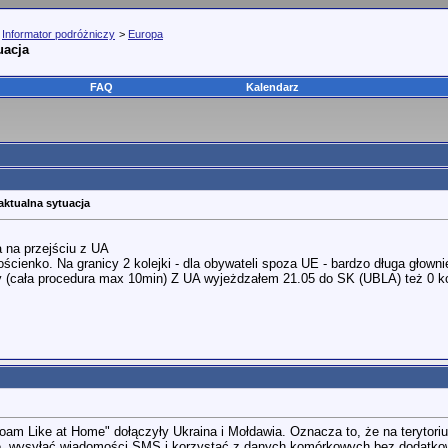
>
Informator podróżniczy
>
Europa
uacja
FAQ
Kalendarz
aktualna sytuacja
 na przejściu z UA
cienko. Na granicy 2 kolejki - dla obywateli spoza UE - bardzo długa głowni
y (cała procedura max 10min) Z UA wyjeżdzałem 21.05 do SK (UBLA) też 0 k
"Roam Like at Home" dołączyły Ukraina i Mołdawia. Oznacza to, że na teryto
, wysyłać wiadomości SMS i korzystać z danych komórkowych bez dodatkowy