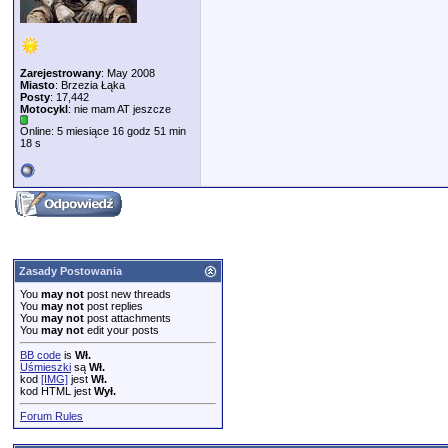
Zarejestrowany
: May 2008
Miasto
: Brzezia Łąka
Posty
: 17,442
Motocykl
: nie mam AT jeszcze
Online: 5 miesiące 16 godz 51 min
18 s
Zasady Postowania
You
may not
post new threads
You
may not
post replies
You
may not
post attachments
You
may not
edit your posts
BB code
is
Wł.
Uśmieszki
są
Wł.
kod
[IMG]
jest
Wł.
kod HTML jest
Wył.
Forum Rules