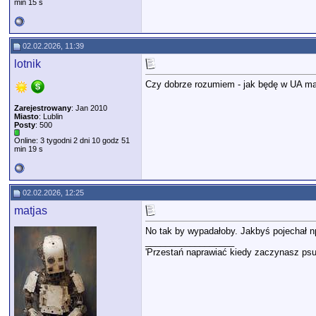
min 15 s
02.02.2026, 11:39
lotnik
Czy dobrze rozumiem - jak będę w UA mając
Zarejestrowany
: Jan 2010
Miasto
: Lublin
Posty
: 500
Online: 3 tygodni 2 dni 10 godz 51
min 19 s
02.02.2026, 12:25
matjas
No tak by wypadałoby. Jakbyś pojechał n
__________________
'Przestań naprawiać kiedy zaczynasz psu