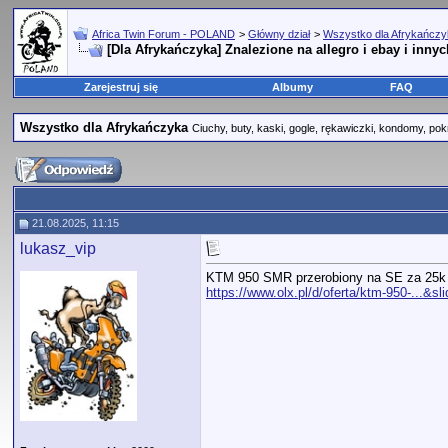
Africa Twin Forum - POLAND
>
Główny dział
>
Wszystko dla Afrykańcz
[Dla Afrykańczyka] Znalezione na allegro i ebay i innyc
Zarejestruj się
Albumy
FAQ
Wszystko dla Afrykańczyka
Ciuchy, buty, kaski, gogle, rękawiczki, kondomy, pok
21.08.2025, 11:15
lukasz_vip
KTM 950 SMR przerobiony na SE za 25k 
https://www.olx.pl/d/oferta/ktm-950-...&sl