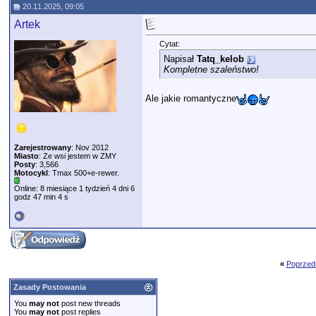
20.11.2025, 09:05
Artek
Cytat:
Napisał
Tatq_kelob
Kompletne szaleństwo!
Ale jakie romantyczne
Zarejestrowany
: Nov 2012
Miasto
: Ze wsi jestem w ZMY
Posty
: 3,566
Motocykl
: Tmax 500+e-rewer.
Online: 8 miesiące 1 tydzień 4 dni 6
godz 47 min 4 s
«
Poprzed
Zasady Postowania
You
may not
post new threads
You
may not
post replies