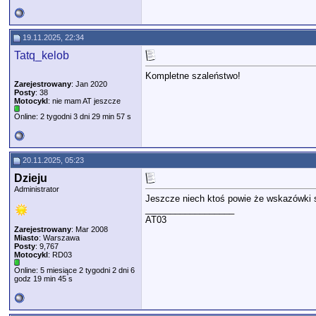
19.11.2025, 22:34
Tatq_kelob
Kompletne szaleństwo!
Zarejestrowany
: Jan 2020
Posty
: 38
Motocykl
: nie mam AT jeszcze
Online: 2 tygodni 3 dni 29 min 57 s
20.11.2025, 05:23
Dzieju
Administrator
Jeszcze niech ktoś powie że wskazówki s
__________________
AT03
Zarejestrowany
: Mar 2008
Miasto
: Warszawa
Posty
: 9,767
Motocykl
: RD03
Online: 5 miesiące 2 tygodni 2 dni 6
godz 19 min 45 s