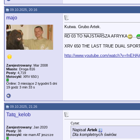
09.10.2025, 20:16
majo
Kutwa. Grubo Artek.
__________________
RD 03 TO NAJSTARSZA AFRYKA
...
XRV 650 THE LAST TRUE DUAL SPOR
http://www.youtube.com/watch?v=fnEHA
Zarejestrowany
: Mar 2008
Miasto
: Droga 816
Posty
: 4,719
Motocykl
: XRV 650:)
Online: 3 miesiące 2 tygodni 5 dni
19 godz 3 min 33 s
09.10.2025, 21:26
Tatq_kelob
Cytat:
Zarejestrowany
: Jan 2020
Napisał
Artek
Posty
: 38
Dla kompletnych świrów.
Motocykl
: nie mam AT jeszcze