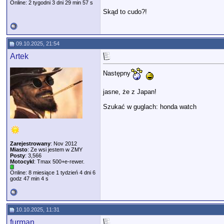
Online: 2 tygodni 3 dni 29 min 57 s
Skąd to cudo?!
09.10.2025, 21:54
Artek
Następny
jasne, że z Japan!
Szukać w guglach: honda watch
Zarejestrowany
: Nov 2012
Miasto
: Ze wsi jestem w ZMY
Posty
: 3,566
Motocykl
: Tmax 500+e-rewer.
Online: 8 miesiące 1 tydzień 4 dni 6
godz 47 min 4 s
10.10.2025, 11:31
furman