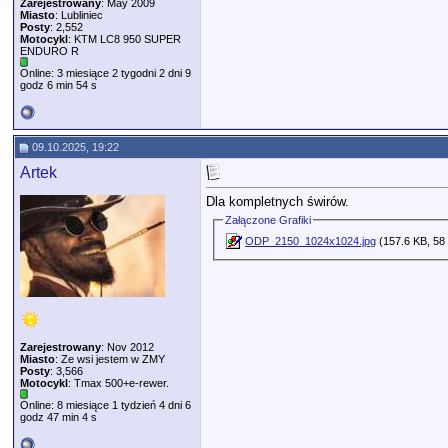
Zarejestrowany
: May 2009
Miasto
: Lubliniec
Posty
: 2,552
Motocykl
: KTM LC8 950 SUPER
ENDURO R
Online: 3 miesiące 2 tygodni 2 dni 9
godz 6 min 54 s
09.10.2025, 19:22
Artek
Dla kompletnych świrów.
Załączone Grafiki
ODP_2150_1024x1024.jpg
(157.6 KB, 58
Zarejestrowany
: Nov 2012
Miasto
: Ze wsi jestem w ZMY
Posty
: 3,566
Motocykl
: Tmax 500+e-rewer.
Online: 8 miesiące 1 tydzień 4 dni 6
godz 47 min 4 s