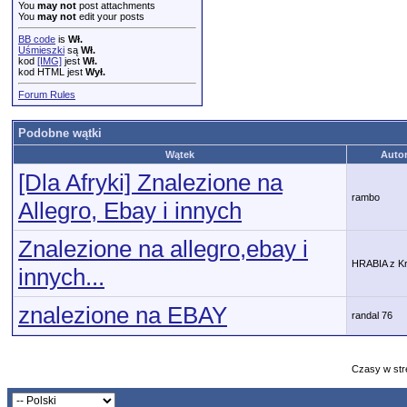
You
may not
post attachments
You
may not
edit your posts
BB code
is
Wł.
Uśmieszki
są
Wł.
kod
[IMG]
jest
Wł.
kod HTML jest
Wył.
Forum Rules
Podobne wątki
Wątek
Auto
[Dla Afryki] Znalezione na
rambo
Allegro, Ebay i innych
Znalezione na allegro,ebay i
HRABIA z K
innych...
znalezione na EBAY
randal 76
Czasy w str