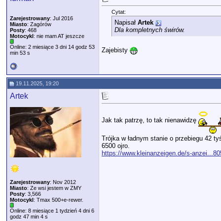
Cytat:
Zarejestrowany
: Jul 2016
Napisał
Artek
Miasto
: Zagórów
Dla kompletnych świrów.
Posty
: 468
Motocykl
: nie mam AT jeszcze
Online: 2 miesiące 3 dni 14 godz 53
Zajebisty
min 53 s
19.11.2025, 19:20
Artek
Jak tak patrzę, to tak nienawidzę
Trójka w ładnym stanie o przebiegu 42 ty
6500 ojro.
https://www.kleinanzeigen.de/s-anzei...8
Zarejestrowany
: Nov 2012
Miasto
: Ze wsi jestem w ZMY
Posty
: 3,566
Motocykl
: Tmax 500+e-rewer.
Online: 8 miesiące 1 tydzień 4 dni 6
godz 47 min 4 s