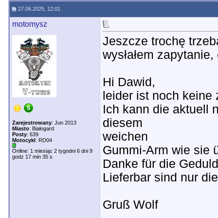
27.06.2025, 12:01
motomysz
Jeszcze trochę trze
wysłałem zapytanie,
Hi Dawid,
leider ist noch keine
Ich kann die aktuell 
diesem
Zarejestrowany
: Jun 2013
Miasto
: Białogard
weichen
Posty
: 639
Motocykl
: RD04
Gummi-Arm wie sie ü
Online: 1 miesiąc 2 tygodni 6 dni 9
godz 17 min 35 s
Danke für die Geduld
Lieferbar sind nur d
Gruß Wolf