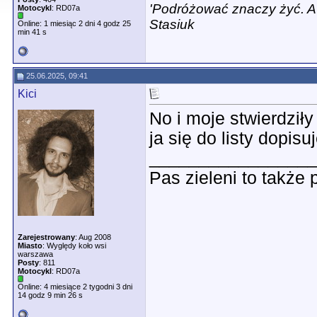
'Podróżować znaczy żyć. A w
Motocykl
: RD07a
Stasiuk
Online: 1 miesiąc 2 dni 4 godz 25
min 41 s
25.06.2025, 09:41
Kici
No i moje stwierdziły
ja się do listy dopisu
________________
Pas zieleni to także
Zarejestrowany
: Aug 2008
Miasto
: Wyględy koło wsi
warszawa
Posty
: 811
Motocykl
: RD07a
Online: 4 miesiące 2 tygodni 3 dni
14 godz 9 min 26 s