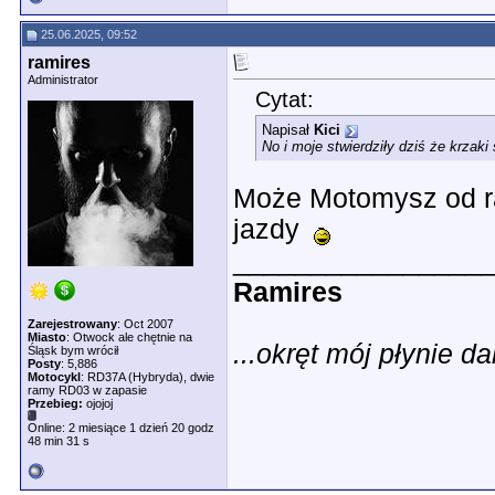
25.06.2025, 09:52
ramires
Administrator
Cytat:
Napisał
Kici
No i moje stwierdziły dziś że krzaki 
Może Motomysz od ra
jazdy
________________
Ramires
Zarejestrowany
: Oct 2007
Miasto
: Otwock ale chętnie na
...okręt mój płynie dal
Śląsk bym wrócił
Posty
: 5,886
Motocykl
: RD37A (Hybryda), dwie
ramy RD03 w zapasie
Przebieg:
ojojoj
Online: 2 miesiące 1 dzień 20 godz
48 min 31 s