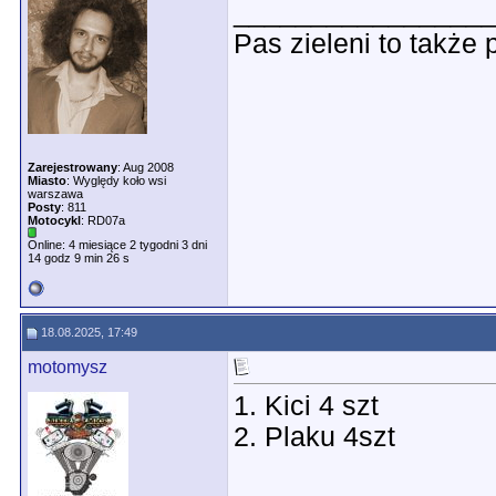
________________
Pas zieleni to także
Zarejestrowany
: Aug 2008
Miasto
: Wyględy koło wsi
warszawa
Posty
: 811
Motocykl
: RD07a
Online: 4 miesiące 2 tygodni 3 dni
14 godz 9 min 26 s
18.08.2025, 17:49
motomysz
1. Kici 4 szt
2. Plaku 4szt