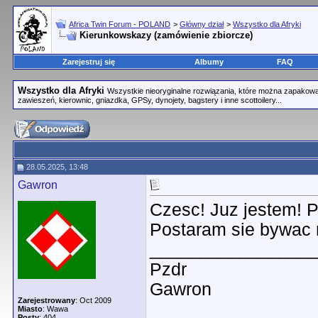
Africa Twin Forum - POLAND
>
Główny dział
>
Wszystko dla Afryki
Kierunkowskazy (zamówienie zbiorcze)
Zarejestruj się
Albumy
FAQ
Wszystko dla Afryki
Wszystkie nieoryginalne rozwiązania, które można zapakować
zawieszeń, kierownic, gniazdka, GPSy, dynojety, bagstery i inne scottoilery...
28.05.2025, 13:48
Gawron
Czesc! Juz jestem! P
Postaram sie bywac r
________________
Pzdr
Gawron
Zarejestrowany
: Oct 2009
Miasto
: Wawa
Posty
: 404