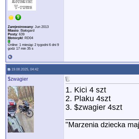
Zarejestrowany
: Jun 2013
Miasto
: Białogard
Posty
: 639
Motocykl
: RD04
Online: 1 miesiąc 2 tygodni 6 dni 9
godz 17 min 35 s
19.08.2025, 04:42
$zwagier
1. Kici 4 szt
2. Plaku 4szt
3. $zwagier 4szt
________________
"Marzenia dziecka maj