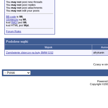
You
may not
post new threads
You
may not
post replies
You
may not
post attachments
You
may not
edit your posts
BB code
is
Wł.
Uśmieszki
są
Wł.
kod
[IMG]
jest
Wł.
kod HTML jest
Wył.
Forum Rules
Podobne wątki
Wątek
Auto
Zamówienie zbiorcze na buty BMW GS2
afrykanin
Czasy w str
Powered b
Copyright ©2000