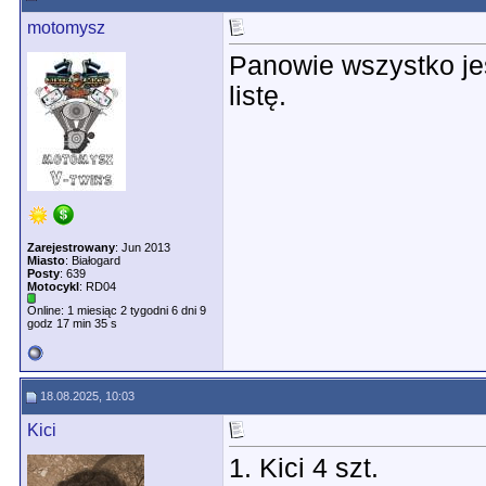
motomysz
Panowie wszystko jes
listę.
Zarejestrowany
: Jun 2013
Miasto
: Białogard
Posty
: 639
Motocykl
: RD04
Online: 1 miesiąc 2 tygodni 6 dni 9
godz 17 min 35 s
18.08.2025, 10:03
Kici
1. Kici 4 szt.