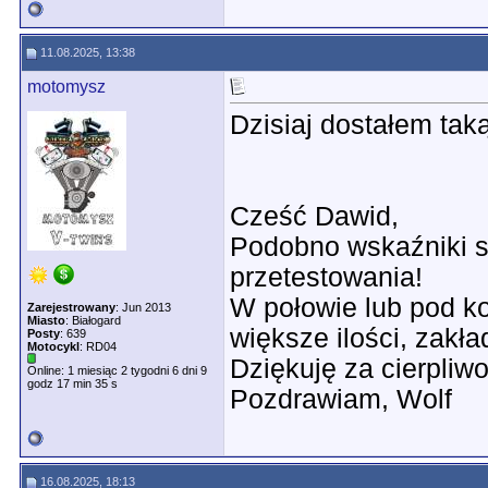
11.08.2025, 13:38
motomysz
Dzisiaj dostałem tak
Cześć Dawid,
Podobno wskaźniki są
przetestowania!
W połowie lub pod k
Zarejestrowany
: Jun 2013
Miasto
: Białogard
większe ilości, zakł
Posty
: 639
Motocykl
: RD04
Dziękuję za cierpliw
Online: 1 miesiąc 2 tygodni 6 dni 9
godz 17 min 35 s
Pozdrawiam, Wolf
16.08.2025, 18:13