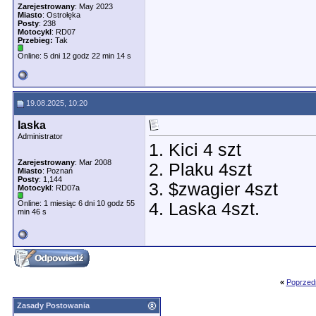
Zarejestrowany
: May 2023
Miasto
: Ostrołęka
Posty
: 238
Motocykl
: RD07
Przebieg:
Tak
Online: 5 dni 12 godz 22 min 14 s
19.08.2025, 10:20
laska
Administrator
1. Kici 4 szt
Zarejestrowany
: Mar 2008
2. Plaku 4szt
Miasto
: Poznań
Posty
: 1,144
3. $zwagier 4szt
Motocykl
: RD07a
Online: 1 miesiąc 6 dni 10 godz 55
4. Laska 4szt.
min 46 s
«
Poprzed
Zasady Postowania