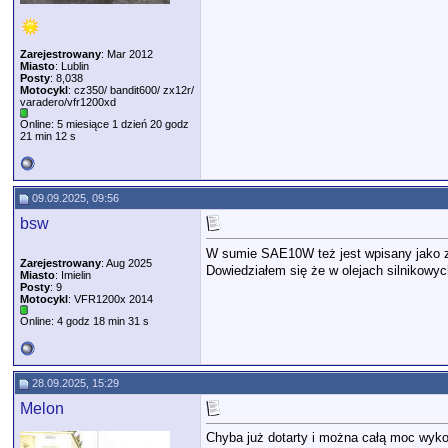
Zarejestrowany
: Mar 2012
Miasto
: Lublin
Posty
: 8,038
Motocykl
: cz350/ bandit600/ zx12r/
varadero/vfr1200xd
Online: 5 miesiące 1 dzień 20 godz
21 min 12 s
09.09.2025, 09:56
bsw
W sumie SAE10W też jest wpisany jako za
Zarejestrowany
: Aug 2025
Dowiedziałem się że w olejach silnikowyc
Miasto
: Imielin
Posty
: 9
Motocykl
: VFR1200x 2014
Online: 4 godz 18 min 31 s
28.09.2025, 15:29
Melon
Chyba już dotarty i można całą moc wyk