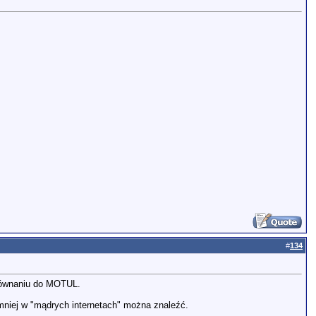
#
134
orównaniu do MOTUL.
niej w "mądrych internetach" można znaleźć.