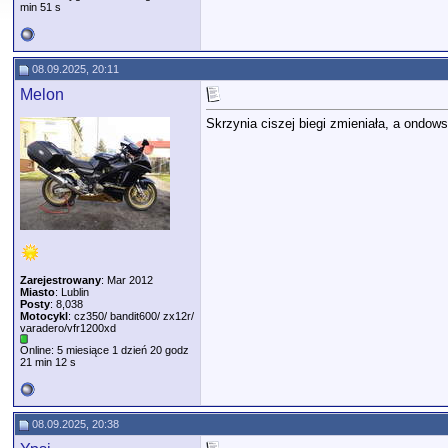
min 51 s
08.09.2025, 20:11
Melon
Skrzynia ciszej biegi zmieniała, a ondows
Zarejestrowany
: Mar 2012
Miasto
: Lublin
Posty
: 8,038
Motocykl
: cz350/ bandit600/ zx12r/
varadero/vfr1200xd
Online: 5 miesiące 1 dzień 20 godz
21 min 12 s
08.09.2025, 20:38