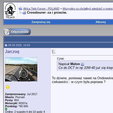
Africa Twin Forum - POLAND
>
Wszystko co chciałbyś wiedzieć o motoc
Crosstourer- za i przeciw.
Zarejestruj się
Albumy
08.09.2025, 19:53
Jarczoq
Cytat:
Napisał
Melon
Co do DCT to np 10W-40 już się kiep
To dziwne, ponieważ nawet na Ondowskiej 
ciekawości : w czym była poprawa ?
Zarejestrowany
: Jul 2017
Miasto
: Poznań
Posty
: 954
Motocykl
: RD07a
Przebieg:
^90 000
Online: 2 tygodni 4 dni 10 godz 4