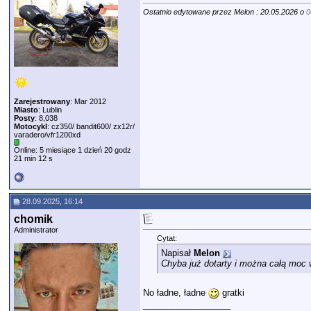
Ostatnio edytowane przez Melon : 20.05.2026 o
0
Zarejestrowany
: Mar 2012
Miasto
: Lublin
Posty
: 8,038
Motocykl
: cz350/ bandit600/ zx12r/
varadero/vfr1200xd
Online: 5 miesiące 1 dzień 20 godz
21 min 12 s
28.09.2025, 16:14
chomik
Administrator
Cytat:
Napisał
Melon
Chyba już dotarty i można całą moc
No ładne, ładne
gratki
__________________