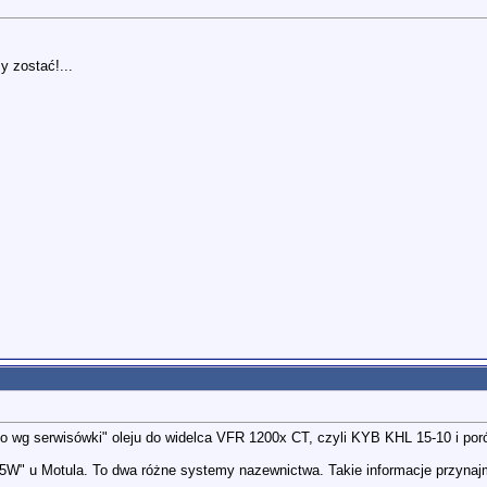
my zostać!...
go wg serwisówki" oleju do widelca VFR 1200x CT, czyli KYB KHL 15-10 i p
5W" u Motula. To dwa różne systemy nazewnictwa. Takie informacje przynajm