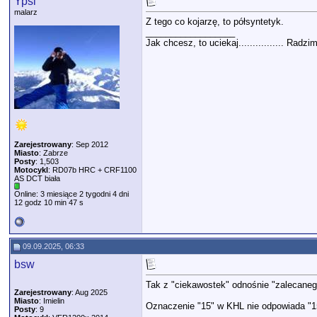
Ypsi
malarz
Z tego co kojarzę, to półsyntetyk.
__________________
Jak chcesz, to uciekaj................ Radzi
Zarejestrowany
: Sep 2012
Miasto
: Zabrze
Posty
: 1,503
Motocykl
: RD07b HRC + CRF1100
AS DCT biała
Online: 3 miesiące 2 tygodni 4 dni
12 godz 10 min 47 s
09.09.2025, 06:33
bsw
Tak z "ciekawostek" odnośnie "zalecane
Zarejestrowany
: Aug 2025
Miasto
: Imielin
Oznaczenie "15" w KHL nie odpowiada "1
Posty
: 9