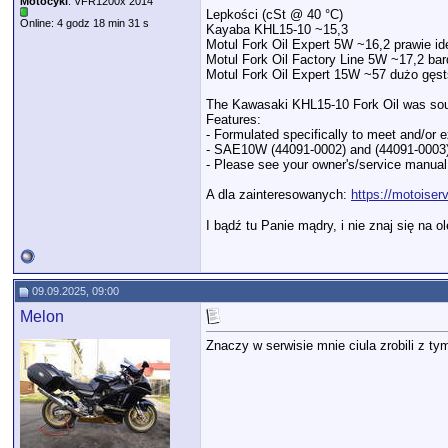
Motocykl
: VFR1200x 2014
Lepkości (cSt @ 40 °C)
Online: 4 godz 18 min 31 s
Kayaba KHL15-10 ~15,3
Motul Fork Oil Expert 5W ~16,2 prawie i
Motul Fork Oil Factory Line 5W ~17,2 bardz
Motul Fork Oil Expert 15W ~57 dużo gęst
The Kawasaki KHL15-10 Fork Oil was sour
Features:
- Formulated specifically to meet and/or e
- SAE10W (44091-0002) and (44091-0003)
- Please see your owner's/service manual f
A dla zainteresowanych:
https://motoiser
I bądź tu Panie mądry, i nie znaj się na o
09.09.2025, 09:00
Melon
Znaczy w serwisie mnie ciula zrobili z 