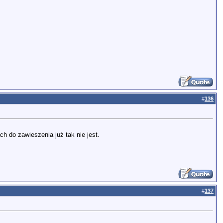
#
136
h do zawieszenia już tak nie jest.
#
137