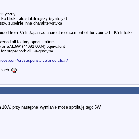
dentyczny
o bliski, ale stabilniejszy (syntetyk)
szy, zupełnie inna charakterystyka
ced from KYB Japan as a direct replacement oil for your O.E. KYB forks.
xceed all factory specifications
 or SAE5W (44091-0004) equivalent
or proper fork oil weight/type
vices.com/en/suspens...valence-chart/
lejach.
tym 10W, przy następnej wymianie może spróbuję tego 5W.