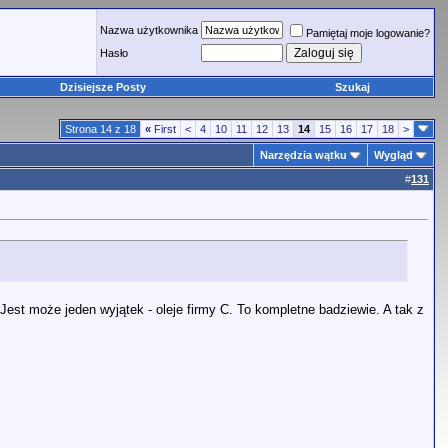
Nazwa użytkownika
Pamiętaj moje logowanie?
Hasło
Dzisiejsze Posty
Szukaj
Strona 14 z 18
«
First
<
4
10
11
12
13
14
15
16
17
18
>
Narzędzia wątku
Wygląd
#
131
Jest może jeden wyjątek - oleje firmy C. To kompletne badziewie. A tak z