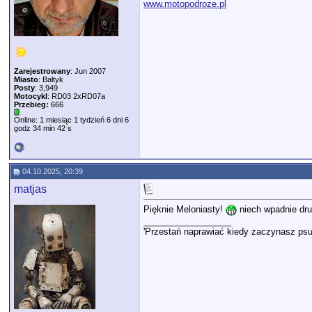
www.motopodroze.pl
Zarejestrowany
: Jun 2007
Miasto
: Bałtyk
Posty
: 3,949
Motocykl
: RD03 2xRD07a
Przebieg:
666
Online: 1 miesiąc 1 tydzień 6 dni 6
godz 34 min 42 s
04.10.2025, 20:39
matjas
Pięknie Meloniasty!
niech wpadnie dru
__________________
'Przestań naprawiać kiedy zaczynasz psu