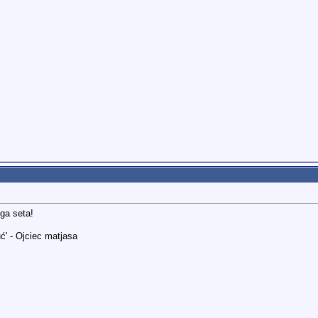
ga seta!
ć' - Ojciec matjasa