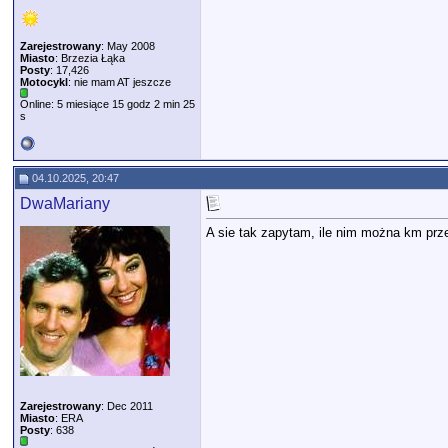
Zarejestrowany
: May 2008
Miasto
: Brzezia Łąka
Posty
: 17,426
Motocykl
: nie mam AT jeszcze
Online: 5 miesiące 15 godz 2 min 25
s
04.10.2025, 20:47
DwaMariany
A sie tak zapytam, ile nim można km pr
Zarejestrowany
: Dec 2011
Miasto
: ERA
Posty
: 638