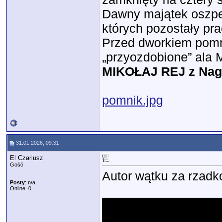
Dawny majątek oszpe
których pozostały pra
Przed dworkiem pomn
„przyozdobione” ala
MIKOŁAJ REJ z Nag
pomnik.jpg
31.01.2026, 09:31
El Czariusz
Gość
Autor wątku za rzadk
Posty
: n/a
Online: 0