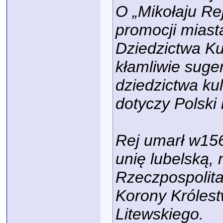
O „Mikołaju Re
promocji miast
Dziedzictwa K
kłamliwie suge
dziedzictwa k
dotyczy Polski 
Rej umarł w15
unię lubelską,
Rzeczpospolit
Korony Królest
Litewskiego.