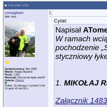
31.01.2026, 12:22
consigliero
Ajde Jano
Cytat:
Napisał
ATom
W ramach wcią
pochodzenie „
styczniowy łyk
Zarejestrowany
: Mar 2008
Miasto
: Rataje Słupskie
Posty
: 7,652
Motocykl
: Raczej nie będę miał AT
1.
MIKOŁAJ REJ
Galeria:
Zdjęcia
Online: 10 miesiące 1 tydzień 3 dni
15 godz 49 min 58 s
Załącznik 148