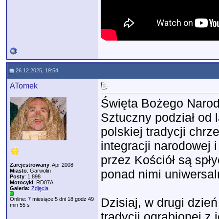
26.12.2025, 19:54
ATomek
Święta Bożego Narod
Sztuczny podział od 
polskiej tradycji chr
integracji narodowej 
przez Kościół są spł
Zarejestrowany
: Apr 2008
ponad nimi uniwersal
Miasto
: Garwolin
Posty
: 1,898
Motocykl
: RD07A
Galeria:
Zdjęcia
Dzisiaj, w drugi dzie
Online: 7 miesiące 5 dni 18 godz 49
min 55 s
tradycji ograbionej z 