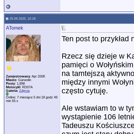
25.09.2025, 10:18
ATomek
Ten post to przykład
Rzecz się dzieje w Ka
pamięci o Wołyńskim 
na tamtejszą aktywno
Zarejestrowany
: Apr 2008
między innymi Wołyni
Miasto
: Garwolin
Posty
: 1,898
Motocykl
: RD07A
często cytuję.
Galeria:
Zdjęcia
Online: 7 miesiące 5 dni 18 godz 49
min 55 s
Ale wstawiam to w t
wystąpienie 106 letnie
Tadeuszu Kościuszce.