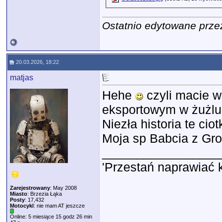
Ostatnio edytowane prze
20.03.2026, 18:22
matjas
Hehe
czyli macie 
eksportowym w żużlu
Niezła historia te cio
Moja sp Babcia z Gr
_________________
'Przestań naprawiać 
Zarejestrowany
: May 2008
Miasto
: Brzezia Łąka
Posty
: 17,432
Motocykl
: nie mam AT jeszcze
Online: 5 miesiące 15 godz 26 min