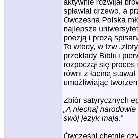
aktywnie rozwijał br
spławiał drzewo, a pr
Ówczesna Polska mło
najlepsze uniwersyte
poezją i prozą spisan
To wtedy, w tzw „złot
przekłady Biblii i pi
rozpoczął się proces 
równi z łaciną stawał
umożliwiając tworzeni
Zbiór satyrycznych 
„A niechaj narodowie 
swój język mają.
”
Ówcześni chętnie czy