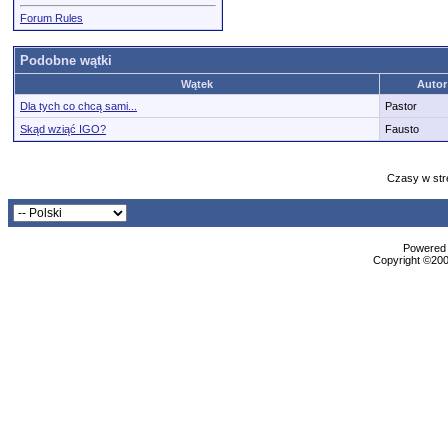
Forum Rules
Podobne wątki
Wątek
Autor
Dla tych co chcą sami...
Pastor
Skąd wziąć IGO?
Fausto
Czasy w str
Powered b
Copyright ©2000