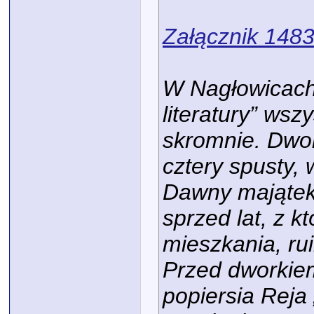
Załącznik 148
W Nagłowicach,
literatury” wsz
skromnie. Dwo
cztery spusty,
Dawny mająte
sprzed lat, z 
mieszkania, rui
Przed dworkie
popiersia Reja