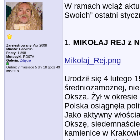
W ramach wciąż aktu
Swoich” ostatni styc
1.
MIKOŁAJ REJ z Nag
Zarejestrowany
: Apr 2008
Miasto
: Garwolin
Posty
: 1,898
Motocykl
: RD07A
Mikolaj_Rej.png
Galeria:
Zdjęcia
Online: 7 miesiące 5 dni 18 godz 49
min 55 s
Urodził się 4 lutego
średniozamożnej, nie
Oksza. Żył w okresie
Polska osiągnęła pol
Jako aktywny włościa
Okszę, siedemnaście 
kamienice w Krakowie