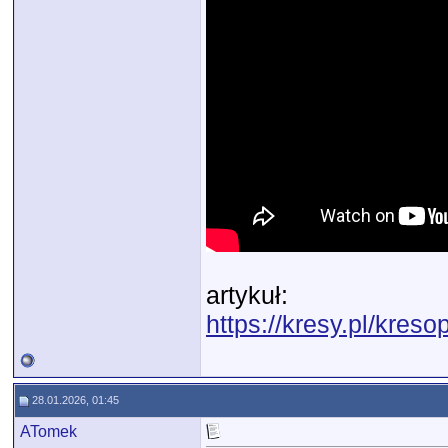
artykuł:
https://kresy.pl/kres
28.01.2026, 01:45
ATomek