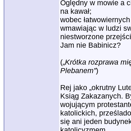
Oględny w mowie a cię
na kawał;
wobec łatwowiernych j
wmawiając w ludzi s
niestworzone przejścia
Jam nie Babinicz?
(„
Krótka rozprawa mi
Plebanem”
)
Rej jako „okrutny Lut
Ksiąg Zakazanych. By
wojującym protestant
katolickich, prześlad
się ani jeden budyne
katolicyzmem.