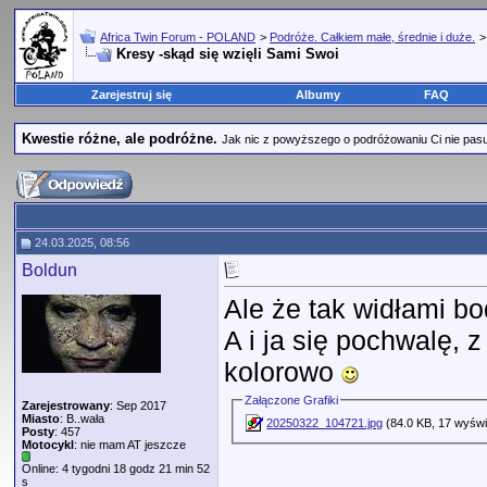
Africa Twin Forum - POLAND
>
Podróże. Całkiem małe, średnie i duże.
Kresy -skąd się wzięli Sami Swoi
Zarejestruj się
Albumy
FAQ
Kwestie różne, ale podróżne.
Jak nic z powyższego o podróżowaniu Ci nie pasuje,
24.03.2025, 08:56
Boldun
Ale że tak widłami b
A i ja się pochwalę, 
kolorowo
Załączone Grafiki
Zarejestrowany
: Sep 2017
Miasto
: B..wała
20250322_104721.jpg
(84.0 KB, 17 wyświ
Posty
: 457
Motocykl
: nie mam AT jeszcze
Online: 4 tygodni 18 godz 21 min 52
s