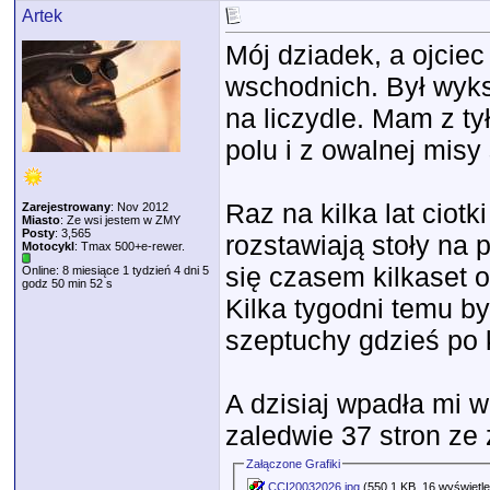
Artek
Mój dziadek, a ojcie
wschodnich. Był wyks
na liczydle. Mam z ty
polu i z owalnej misy
Raz na kilka lat ciotk
Zarejestrowany
: Nov 2012
Miasto
: Ze wsi jestem w ZMY
Posty
: 3,565
rozstawiają stoły na 
Motocykl
: Tmax 500+e-rewer.
się czasem kilkaset 
Online: 8 miesiące 1 tydzień 4 dni 5
godz 50 min 52 s
Kilka tygodni temu b
szeptuchy gdzieś po k
A dzisiaj wpadła mi w 
zaledwie 37 stron ze 
Załączone Grafiki
CCI20032026.jpg
(550.1 KB, 16 wyświetle