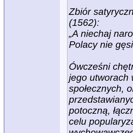
Zbiór satyryc
(1562):
„A niechaj nar
Polacy nie gęsi
Ówcześni chętn
jego utworach 
społecznych, o
przedstawiany
potoczną, łącz
celu popularyza
wychowawczeg