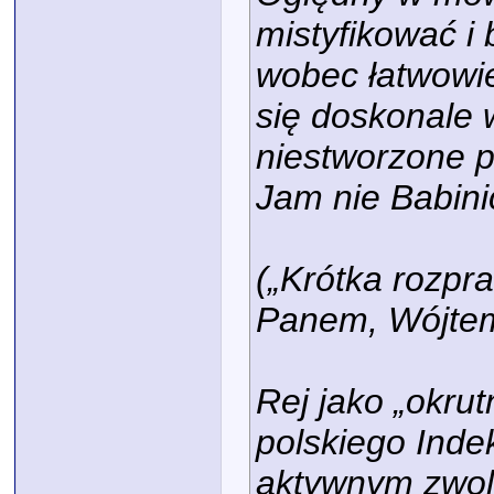
mistyfikować i 
wobec łatwowier
się doskonale 
niestworzone pr
Jam nie Babini
(„
Krótka rozpr
Panem, Wójte
Rej jako „okrut
polskiego Inde
aktywnym zwole