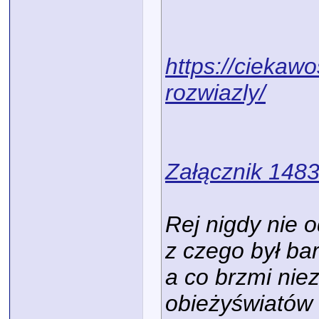
https://ciekawo
rozwiazly/
Załącznik 148
Rej nigdy nie 
z czego był ba
a co brzmi nie
obieżyświatów