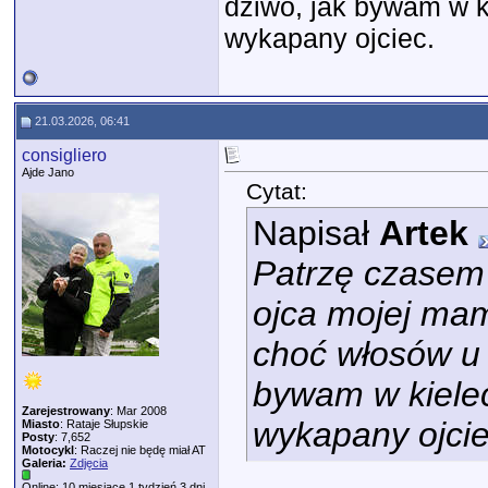
dziwo, jak bywam w 
wykapany ojciec.
21.03.2026, 06:41
consigliero
Ajde Jano
Cytat:
Napisał
Artek
Patrzę czasem 
ojca mojej mam
choć włosów u 
bywam w kiele
Zarejestrowany
: Mar 2008
wykapany ojcie
Miasto
: Rataje Słupskie
Posty
: 7,652
Motocykl
: Raczej nie będę miał AT
Galeria:
Zdjęcia
Online: 10 miesiące 1 tydzień 3 dni