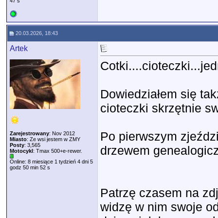
47 s
20.03.2026, 18:43
Artek
Cotki....cioteczki...j
Dowiedziałem się takż
cioteczki skrzętnie sw
Po pierwszym zjeździ
Zarejestrowany
: Nov 2012
Miasto
: Ze wsi jestem w ZMY
Posty
: 3,565
drzewem genealogicz
Motocykl
: Tmax 500+e-rewer.
Online: 8 miesiące 1 tydzień 4 dni 5
godz 50 min 52 s
Patrzę czasem na zdj
widzę w nim swoje od