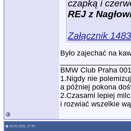
czapką i czer
REJ z Nagłow
Załącznik 148
Było zajechać na kaw
_________________
BMW Club Praha 00
1.Nigdy nie polemizu
a później pokona do
2.Czasami lepiej milc
i rozwiać wszelkie wą
20.03.2026, 17:49