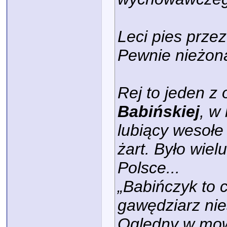
Leci pies prze
Pewnie nieżona
Rej to jeden z 
Babińskiej
, w 
lubiący wesołe
żart. Było wiel
Polsce...
„Babińczyk to c
gawędziarz nie
Oględny w mowi