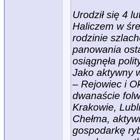
Urodził się 4 
Haliczem w śre
rodzinie szlac
panowania osta
osiągnęła poli
Jako aktywny w
– Rejowiec i O
dwanaście folw
Krakowie, Lubli
Chełma, aktywn
gospodarkę ryb