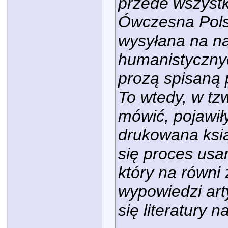
przede wszystk
Ówczesna Polsk
wysyłana na na
humanistycznyc
prozą spisaną p
To wtedy, w tzw
mówić, pojawiły
drukowana ksią
się proces usa
który na równi 
wypowiedzi art
się literatury 