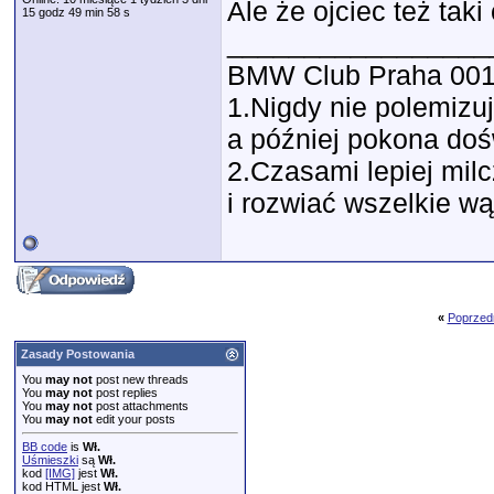
Ale że ojciec też tak
15 godz 49 min 58 s
_________________
BMW Club Praha 00
1.Nigdy nie polemizu
a później pokona do
2.Czasami lepiej milc
i rozwiać wszelkie wą
«
Poprzed
Zasady Postowania
You
may not
post new threads
You
may not
post replies
You
may not
post attachments
You
may not
edit your posts
BB code
is
Wł.
Uśmieszki
są
Wł.
kod
[IMG]
jest
Wł.
kod HTML jest
Wł.