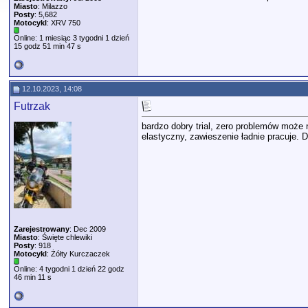
Miasto
: Milazzo
Posty
: 5,682
Motocykl
: XRV 750
Online: 1 miesiąc 3 tygodni 1 dzień
15 godz 51 min 47 s
12.10.2023, 14:08
Futrzak
bardzo dobry trial, zero problemów może n
elastyczny, zawieszenie ładnie pracuje.
Zarejestrowany
: Dec 2009
Miasto
: Święte chlewiki
Posty
: 918
Motocykl
: Żółty Kurczaczek
Online: 4 tygodni 1 dzień 22 godz
46 min 11 s