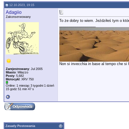
12.10.2023, 19:15
Adagiio
Zakonserwowany
To że dobry to wiem. Jeździłeś tym o któ
__________________
Non si invecchia in base al tempo che si ha
Zarejestrowany
: Jul 2005
Miasto
: Milazzo
Posty
: 5,682
Motocykl
: XRV 750
Online: 1 miesiąc 3 tygodni 1 dzień
15 godz 51 min 47 s
Zasady Postowania