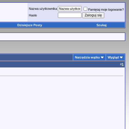
Nazwa użytkownika
Pamiętaj moje logowanie?
Hasło
Dzisiejsze Posty
Szukaj
Narzędzia wątku
Wygląd
#
1