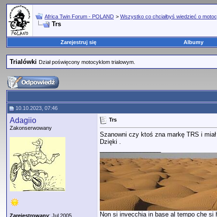
Africa Twin Forum - POLAND
>
Wszystko co chciałbyś wiedzieć o motoc
Trs
Zarejestruj się
Albumy
Trialówki
Dział poświęcony motocyklom trialowym.
10.10.2023, 07:46
Adagiio
Trs
Zakonserwowany
Szanowni czy ktoś zna markę TRS i miał
Dzięki .
__________________
Non si invecchia in base al tempo che si ha
Zarejestrowany
: Jul 2005