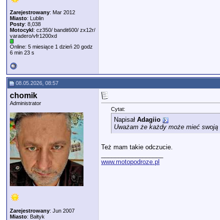
Zarejestrowany
: Mar 2012
Miasto
: Lublin
Posty
: 8,038
Motocykl
: cz350/ bandit600/ zx12r/
varadero/vfr1200xd
Online: 5 miesiące 1 dzień 20 godz
6 min 23 s
08.05.2026, 08:57
chomik
Administrator
Cytat:
Napisał
Adagiio
Uważam że każdy może mieć swoją leg
Też mam takie odczucie.
__________________
www.motopodroze.pl
Zarejestrowany
: Jun 2007
Miasto
: Bałtyk