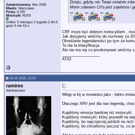
Dzieju, gdyby nie Twoje ostatnie zda
Zarejestrowany
: Mar 2008
Moim zdaniem Crf'a jest zajebista i 
Miasto
: Warszawa
Posty
: 9,765
Motocykl
: RD03
Online: 5 miesiące 2 tygodni 2 dni 5
godz 9 min 53 s
CRF może być dobrym motocyklem , może 
Jak dożyjemy wróćmy do rozmowy za 20 la
Określanie legendarności po tym że komu
To nie ta klasyfikacja.
Ale nie ma się co przekonywać wróćmy za
__________________
AT03
06.05.2026, 16:03
ramires
Administrator
Wbiję w kij w mrowisko jako - lekko mówi
Dlaczego XRV jest dla nas legendą, choc
Kupiliśmy emocje bardziej niż motocykl.
Kupiliśmy motocykl, który pozwolił na wi
Kupiliśmy, bo najczęściej jeździli na nich
Kupiliśmy, bo chcieliśmy poczuć to, co 