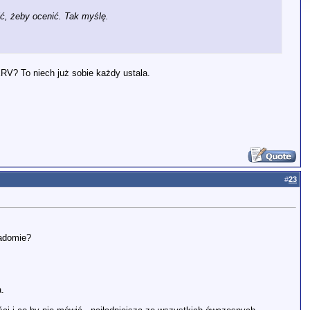
ić, żeby ocenić. Tak myślę.
V? To niech już sobie każdy ustala.
#
23
iadomie?
.