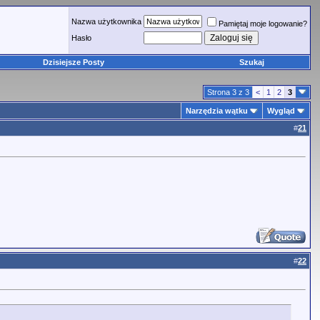
Nazwa użytkownika
Pamiętaj moje logowanie?
Hasło
Dzisiejsze Posty
Szukaj
Strona 3 z 3
<
1
2
3
Narzędzia wątku
Wygląd
#
21
#
22