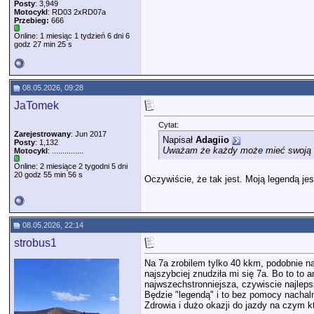
Posty
: 3,949
Motocykl
: RD03 2xRD07a
Przebieg:
666
Online: 1 miesiąc 1 tydzień 6 dni 6
godz 27 min 25 s
08.05.2026, 09:28
JaTomek
Cytat:
Zarejestrowany
: Jun 2017
Napisał
Adagiio
Posty
: 1,132
Uważam że każdy może mieć swoją leg
Motocykl
: ...............
Online: 2 miesiące 2 tygodni 5 dni
20 godz 55 min 56 s
Oczywiście, że tak jest. Moją legendą 
08.05.2026, 22:14
strobus1
Na 7a zrobilem tylko 40 kkm, podobnie n
najszybciej znudziła mi się 7a. Bo to to 
najwszechstronniejsza, czywiscie najleps
Będzie "legendą" i to bez pomocy nachal
Zdrowia i dużo okazji do jazdy na czym 