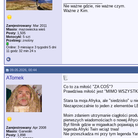
__________________
Nie ważne gdzie, nie ważne czym.
Ważne z Kim.
Zarejestrowany
: Mar 2011
Miasto
: mazowiecka wieś
Posty
: 1,505
Motocykl
: 5 szt
Przebieg:
znośny
Online: 3 miesiące 3 tygodni 5 dni
11 godz 32 min 24 s
09.05.2026, 00:44
ATomek
Co to za miłość "ZA COŚ"?
Prawdziwa miłość jest "MIMO WSZYSTK
Stara ta moja Afryka, ale "siedzisko" u n
Niezaprzeczalnie to jeden z elementó
Moim zdaniem utrzymanie ciągłości produk
pierwszych wiadomościach o nowej Afryce 
Był filmik gdzie w migawkach pojawiają 
Zarejestrowany
: Apr 2008
legenda Afryki Twin wciąż trwa!
Miasto
: Garwolin
Nie przeszkadza mi przy tym legenda Ya
Posty
: 1,898