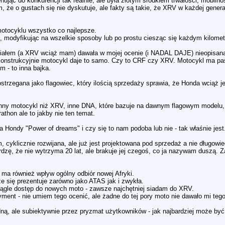
nując do konkurencji tak realnie, ale była złotym środkiem trwałości, mobiln
, że o gustach się nie dyskutuje, ale fakty są takie, że XRV w każdej gene
motocyklu wszystko co najlepsze.
, modyfikując na wszelkie sposoby lub po prostu ciesząc się każdym kilomet
 miałem (a XRV wciąż mam) dawała w mojej ocenie (i NADAL DAJE) nieopisan
onstrukcyjnie motocykl daje to samo. Czy to CRF czy XRV. Motocykl ma pas
 - to inna bajka.
trzegana jako flagowiec, który ilością sprzedaży sprawia, że Honda wciąż je
e inny motocykl niż XRV, inne DNA, które bazuje na dawnym flagowym model
athon ale to jakby nie ten temat.
Hondy "Power of dreams" i czy się to nam podoba lub nie - tak właśnie jest
cyklicznie rozwijana, ale już jest projektowana pod sprzedaż a nie długowie
wierdzę, że nie wytrzyma 20 lat, ale brakuje jej czegoś, co ja nazywam duszą
 ma również wpływ ogólny odbiór nowej Afryki.
e się prezentuje zarówno jako ATAS jak i zwykła.
iągle dostęp do nowych moto - zawsze najchętniej siadam do XRV.
tyment - nie umiem tego ocenić, ale żadne do tej pory moto nie dawało mi teg
ną, ale subiektywnie przez pryzmat użytkowników - jak najbardziej może być 