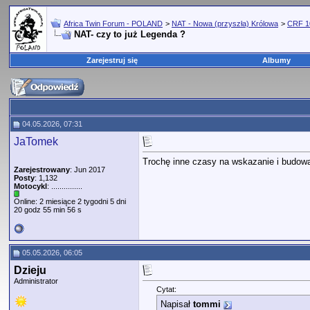
Africa Twin Forum - POLAND
>
NAT - Nowa (przyszła) Królowa
>
CRF 1
NAT- czy to już Legenda ?
Zarejestruj się
Albumy
04.05.2026, 07:31
JaTomek
Trochę inne czasy na wskazanie i budowa
Zarejestrowany
: Jun 2017
Posty
: 1,132
Motocykl
: ...............
Online: 2 miesiące 2 tygodni 5 dni
20 godz 55 min 56 s
05.05.2026, 06:05
Dzieju
Administrator
Cytat:
Napisał
tommi