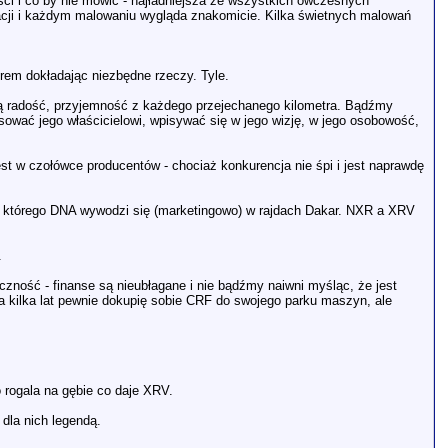
ości i co by nie mówić - najładniejsza ze wszystkich ówczesnych
racji i każdym malowaniu wygląda znakomicie. Kilka świetnych malowań
rem dokładając niezbędne rzeczy. Tyle.
ą radość, przyjemność z każdego przejechanego kilometra. Bądźmy
ować jego właścicielowi, wpisywać się w jego wizję, w jego osobowość,
st w czołówce producentów - chociaż konkurencja nie śpi i jest naprawdę
u, którego DNA wywodzi się (marketingowo) w rajdach Dakar. NXR a XRV
.
czność - finanse są nieubłagane i nie bądźmy naiwni myśląc, że jest
. Za kilka lat pewnie dokupię sobie CRF do swojego parku maszyn, ale
o rogala na gębie co daje XRV.
dla nich legendą.