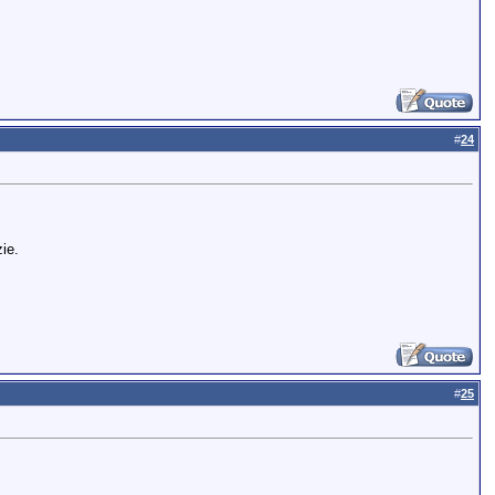
#
24
.
ie.
#
25