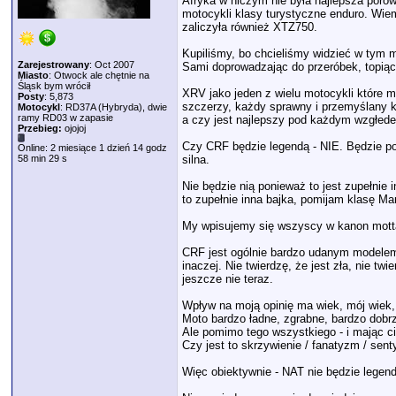
Afryka w niczym nie była najlepsza porów
motocykli klasy turystyczne enduro. Wiem
zaliczyła również XTZ750.
Kupiliśmy, bo chcieliśmy widzieć w tym 
Zarejestrowany
: Oct 2007
Sami doprowadzając do przeróbek, topiąc
Miasto
: Otwock ale chętnie na
Śląsk bym wrócił
XRV jako jeden z wielu motocykli które
Posty
: 5,873
szczerzy, każdy sprawny i przemyślany k
Motocykl
: RD37A (Hybryda), dwie
ramy RD03 w zapasie
a czy jest najlepszy pod każdym wzgłedem
Przebieg:
ojojoj
Czy CRF będzie legendą - NIE. Będzie pos
Online: 2 miesiące 1 dzień 14 godz
58 min 29 s
silna.
Nie będzie nią ponieważ to jest zupełni
to zupełnie inna bajka, pomijam klasę Mar
My wpisujemy się wszyscy w kanon motta 
CRF jest ogólnie bardzo udanym modelem, 
inaczej. Nie twierdzę, że jest zła, nie t
jeszcze nie teraz.
Wpływ na moją opinię ma wiek, mój wiek,
Moto bardzo ładne, zgrabne, bardzo dobrz
Ale pomimo tego wszystkiego - i mając c
Czy jest to skrzywienie / fanatyzm / sen
Więc obiektywnie - NAT nie będzie legend