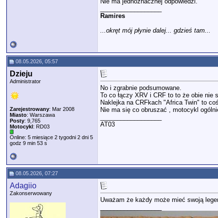
Nie ma jednoznacznej odpowiedzi.
__________________
Ramires
...okręt mój płynie dalej... gdzieś tam...
08.05.2026, 05:57
Dzieju
Administrator
No i zgrabnie podsumowane.
To co łączy XRV i CRF to to że obie nie 
Naklejka na CRFkach "Africa Twin" to co
Zarejestrowany
: Mar 2008
Nie ma się co obruszać , motocykl ogólnie
Miasto
: Warszawa
__________________
Posty
: 9,765
AT03
Motocykl
: RD03
Online: 5 miesiące 2 tygodni 2 dni 5
godz 9 min 53 s
08.05.2026, 07:27
Adagiio
Zakonserwowany
Uważam że każdy może mieć swoją legendę
__________________