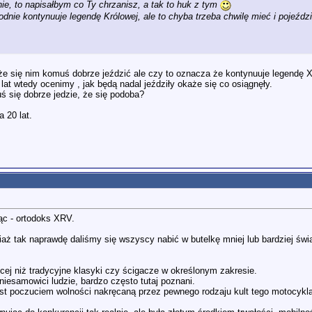
nie, to napisałbym co Ty chrzanisz, a tak to huk z tym
godnie kontynuuje legendę Królowej, ale to chyba trzeba chwilę mieć i pojeźdz
się nim komuś dobrze jeździć ale czy to oznacza że kontynuuje legendę XR
t wtedy ocenimy , jak będą nadal jeździły okaże się co osiągnęły.
ś się dobrze jedzie, że się podoba?
 20 lat.
ąc - ortodoks XRV.
iaż tak naprawdę daliśmy się wszyscy nabić w butelkę mniej lub bardziej św
ęcej niż tradycyjne klasyki czy ścigacze w określonym zakresie.
 niesamowici ludzie, bardzo często tutaj poznani.
jest poczuciem wolności nakręcaną przez pewnego rodzaju kult tego motocykla