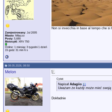
Non si invecchia in base al tempo che si ha
Zarejestrowany
: Jul 2005
Miasto
: Milazzo
Posty
: 5,680
Motocykl
: XRV 750
Online: 1 miesiąc 3 tygodni 1 dzień
15 godz 31 min 6 s
08.05.2026, 08:50
Melon
Cytat:
Napisał
Adagiio
Uważam że każdy może mieć swoją leg
Dokładnie