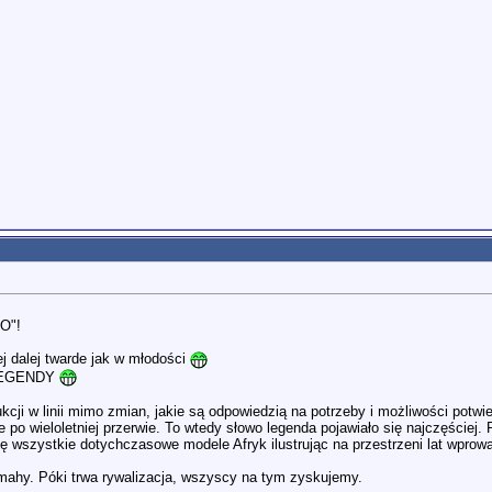
O"!
iej dalej twarde jak w młodości
w LEGENDY
cji w linii mimo zmian, jakie są odpowiedzią na potrzeby i możliwości potwi
po wieloletniej przerwie. To wtedy słowo legenda pojawiało się najczęściej. 
się wszystkie dotychczasowe modele Afryk ilustrując na przestrzeni lat wpr
mahy. Póki trwa rywalizacja, wszyscy na tym zyskujemy.