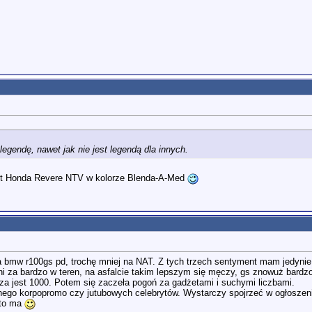
endę, nawet jak nie jest legendą dla innych.
jest Honda Revere NTV w kolorze Blenda-A-Med
a bmw r100gs pd, trochę mniej na NAT. Z tych trzech sentyment mam jedynie
ani za bardzo w teren, na asfalcie takim lepszym się męczy, gs znowuż bardzo
za jest 1000. Potem się zaczeła pogoń za gadżetami i suchymi liczbami.
nego korpopromo czy jutubowych celebrytów. Wystarczy spojrzeć w ogłoszenia
kto ma