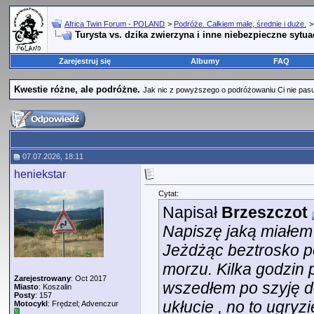
Africa Twin Forum - POLAND
>
Podróże. Całkiem małe, średnie i duże.
Turysta vs. dzika zwierzyna i inne niebezpieczne sytua
Zarejestruj się
Albumy
FAQ
Kwestie różne, ale podróżne.
Jak nic z powyższego o podróżowaniu Ci nie pasuje,
07.07.2026, 18:11
heniekstar
Cytat:
Napisał
Brzeszczot
Napiszę jaką miałem
Jeżdżąc beztrosko p
morzu. Kilka godzin p
Zarejestrowany
: Oct 2017
wszedłem po szyję 
Miasto
: Koszalin
Posty
: 157
ukłucie , no to ugry
Motocykl
: Frędzel; Advenczur