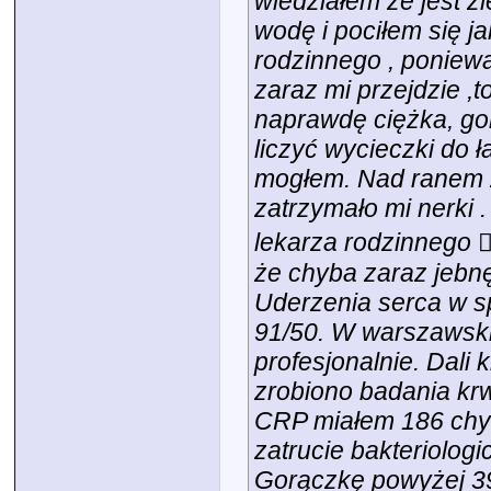
wiedziałem że jest źl
wodę i pociłem się j
rodzinnego , poniewa
zaraz mi przejdzie ,
naprawdę ciężka, go
liczyć wycieczki do ł
mogłem. Nad ranem z
zatrzymało mi nerki 
lekarza rodzinnego 😵‍
że chyba zaraz jebnę
Uderzenia serca w s
91/50. W warszawskim
profesjonalnie. Dali 
zrobiono badania krwi
CRP miałem 186 chyb
zatrucie bakteriolog
Gorączkę powyżej 39 