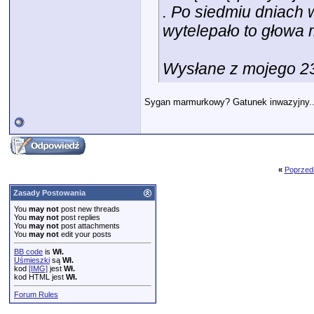
. Po siedmiu dniach 
wytelepało to głowa 
Wysłane z mojego 2
Sygan marmurkowy? Gatunek inwazyjny..
«
Poprzed
Zasady Postowania
You
may not
post new threads
You
may not
post replies
You
may not
post attachments
You
may not
edit your posts
BB code
is
Wł.
Uśmieszki
są
Wł.
kod
[IMG]
jest
Wł.
kod HTML jest
Wł.
Forum Rules