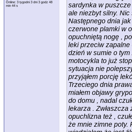
Online: 3 tygodni 3 dni 3 godz 48
sardynka w puszcze l
min 44 s
ale niezbyt silny. Ni
Następnego dnia jak 
czerwone plamki w od
opuchniętą nogę , po
leki przeciw zapaln
dzień w sumie o tym
motocykla to już sto
sytuacja nie polepszy
przyjąłem porcję le
Trzeciego dnia prawa
miałem objawy grypo
do domu , nadal czułe
lekarza . Zwłaszcza 
opuchlizna też , czu
że mnie zimne poty. 