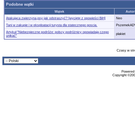
Podobne wątki
Wątek
Autor
Atakująca zwierzyna,psy-jak odstraszyć? [wyciętę z opowieści BiH]
Neo
Tani w zakupie i w eksploatacji turysta dla statecznego goscia.
PszemekAD
Artykuł "Niebezpieczne podróże: polscy podróżnicy opowiadają czego
plakiet
unikać"
Czasy w str
Powered b
Copyright ©2000