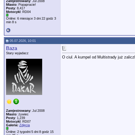
Zarejestrowany
: Jul 2008
Miasto
: Popapracie!
Posty
: 8,417
Motocykl
: RD04
Online: 6 miesiące 3 dni 22 godz 3
min 8 s
05.07.2026, 10:01
Baza
Stary wyjadacz
O ciul. A kumpel od Multistrady już zali
Zarejestrowany
: Jul 2008
Miasto
: żywiec
Posty
: 1,239
Motocykl
: RD07
Galeria:
Zdjęcia
Online: 2 tygodni 5 dni 8 godz 15