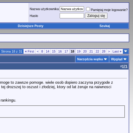
Nazwa użytkownika
Pamiętaj moje logowanie?
Hasło
Dzisiejsze Posty
Szukaj
Strona 18 z 31
«
First
<
8
14
15
16
17
18
19
20
21
22
28
>
Last
»
Narzędzia wątku
Wygląd
#
171
jak moge to zawsze pomoge. wiele osob dopiero zaczyna przygode z
j drozszej to oszust i złodziej, ktory od lat żeruje na naiwnosci
 rankingu.