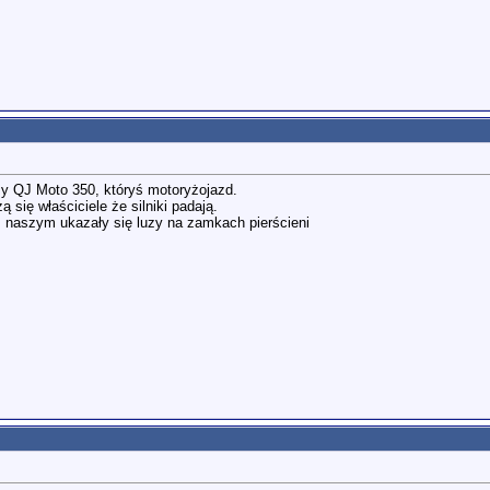
zy QJ Moto 350, któryś motoryżojazd.
 się właściciele że silniki padają.
m naszym ukazały się luzy na zamkach pierścieni