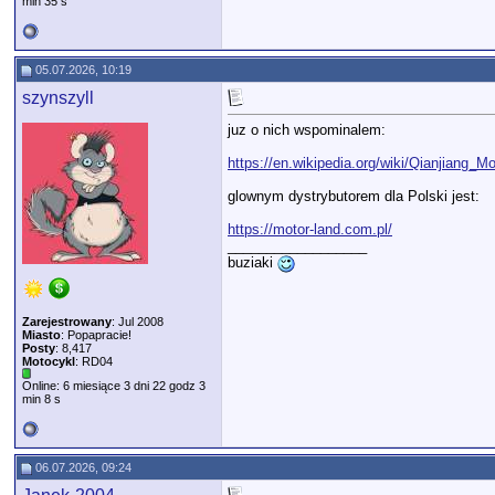
min 35 s
05.07.2026, 10:19
szynszyll
juz o nich wspominalem:
https://en.wikipedia.org/wiki/Qianjiang_M
glownym dystrybutorem dla Polski jest:
https://motor-land.com.pl/
__________________
buziaki
Zarejestrowany
: Jul 2008
Miasto
: Popapracie!
Posty
: 8,417
Motocykl
: RD04
Online: 6 miesiące 3 dni 22 godz 3
min 8 s
06.07.2026, 09:24