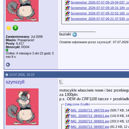
Screenshot_2026-07-07-09-19-04-037_co
Screenshot_2026-07-07-09-18-31-184_co
Screenshot_2026-07-07-09-22-52-160_co
Screenshot_2026-07-07-09-21-37-539_co
__________________
buziaki
Zarejestrowany
: Jul 2008
Miasto
: Popapracie!
Ostatnio edytowane przez szynszyll : 07.07.2026
Posty
: 8,417
Motocykl
: RD04
Online: 6 miesiące 3 dni 22 godz 3
min 8 s
13.07.2026, 10:23
szynszyll
motocykle wlasciwie nowe i bez przebiegu.
za 1300pln.
p.s. OEM do CRF1100 tarcze + przekladk
Załączone Grafiki
IMG_20260713_084733.jpg
(505.7 KB, 14
IMG_20260713_084921.jpg
(142.8 KB, 14
IMG_20260713_084831.jpg
(202.0 KB, 12
IMG_20260713_084907.jpg
(81.2 KB, 12 