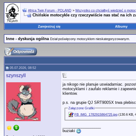
Africa Twin Forum - POLAND
>
Wszystko co chciałbyś wiedzieć o motoc
Chińskie motocykle czy rzeczywiście nas stać na ich 
Zarejestruj się
Albumy
Inne - dyskusja ogólna
Dział poświęcony motocyklom nieskategoryzowanym.
05.07.2026, 08:52
szynszyll
ja nikogo nie planuje uswiadamiac. pozos
motocyklami i zaufalo reklamie i zapewnie
klientow.
p.s. na grupie QJ SRT900SX trwa plebiscy
Załączone Grafiki
FB_IMG_1782915864725.jpg
(130.6 KB, 
__________________
buziaki