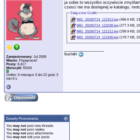
ja sobie to wszystko oczywiscie zmyślam.
czesci nie ma dostepnej w katalogu. moto
Załączone Grafiki
IMG_20260714_121913.jpg
(486.6 KB, 13
IMG_20260714_122038.jpg
(277.3 KB, 10
IMG_20260714_121212.jpg
(299.9 KB, 10
IMG_20260714_121936.jpg
(178.7 KB, 10
__________________
buziaki
Zarejestrowany
: Jul 2008
Miasto
: Popapracie!
Posty
: 8,417
Motocykl
: RD04
Online: 6 miesiące 3 dni 22 godz 3
min 8 s
Zasady Postowania
You
may not
post new threads
You
may not
post replies
You
may not
post attachments
You
may not
edit your posts