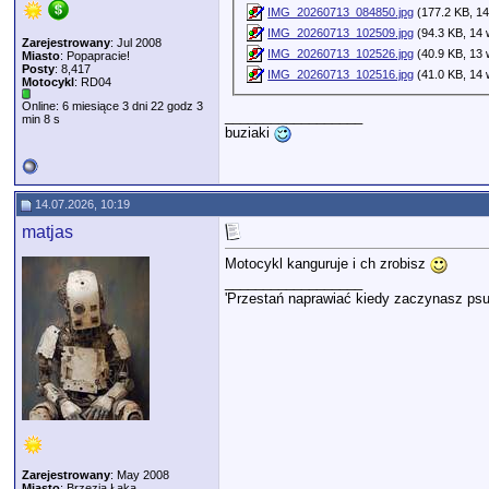
IMG_20260713_084850.jpg
(177.2 KB, 14
IMG_20260713_102509.jpg
(94.3 KB, 14 
Zarejestrowany
: Jul 2008
IMG_20260713_102526.jpg
(40.9 KB, 13 
Miasto
: Popapracie!
Posty
: 8,417
IMG_20260713_102516.jpg
(41.0 KB, 14 
Motocykl
: RD04
Online: 6 miesiące 3 dni 22 godz 3
__________________
min 8 s
buziaki
14.07.2026, 10:19
matjas
Motocykl kanguruje i ch zrobisz
__________________
'Przestań naprawiać kiedy zaczynasz psu
Zarejestrowany
: May 2008
Miasto
: Brzezia Łąka