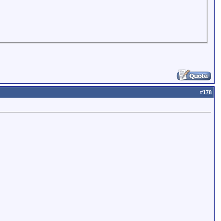
#
178