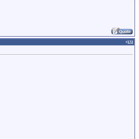
#
172