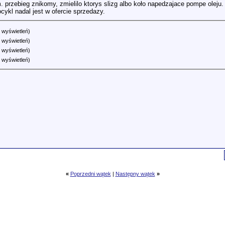
 przebieg znikomy, zmielilo ktorys slizg albo koło napedzajace pompe oleju.
cykl nadal jest w ofercie sprzedazy.
 wyświetleń)
 wyświetleń)
 wyświetleń)
 wyświetleń)
«
Poprzedni wątek
|
Następny wątek
»