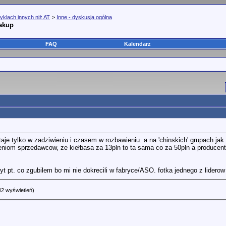
yklach innych niż AT
>
Inne - dyskusja ogólna
zakup
FAQ
Kalendarz
taje tylko w zadziwieniu i czasem w rozbawieniu. a na 'chinskich' grupach 
niom sprzedawcow, ze kiełbasa za 13pln to ta sama co za 50pln a producent te
t pt. co zgubilem bo mi nie dokrecili w fabryce/ASO. fotka jednego z liderow
42 wyświetleń)