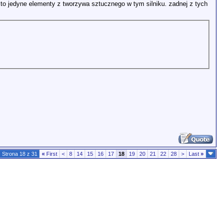
 to jedyne elementy z tworzywa sztucznego w tym silniku. zadnej z tych
Strona 18 z 31
«
First
<
8
14
15
16
17
18
19
20
21
22
28
>
Last
»