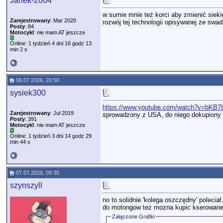
Janek-2004
w sumie mnie też korci aby zmienić siek
Zarejestrowany
: Mar 2020
rozwój tej technologii opisywanej ze swad
Posty
: 84
Motocykl
: nie mam AT jeszcze
Online: 1 tydzień 4 dni 16 godz 13
min 2 s
06.07.2026, 20:50
sysiek300
https://www.youtube.com/watch?v=bKB
Zarejestrowany
: Jul 2019
sprowadzony z USA, do niego dokupiony n
Posty
: 391
Motocykl
: nie mam AT jeszcze
Online: 1 tydzień 3 dni 14 godz 29
min 44 s
07.07.2026, 09:35
szynszyll
no to solidnie 'kolega oszczędny' poleciał
do motongow tez mozna kupic kserowane sil
Załączone Grafiki