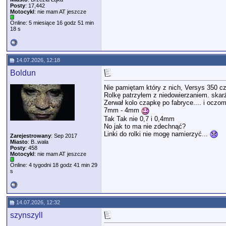
Posty
: 17,442
Motocykl
: nie mam AT jeszcze
Online: 5 miesiące 16 godz 51 min
18 s
14.07.2026, 12:18
Boldun
Nie pamiętam który z nich, Versys 350 c
Rolkę patrzyłem z niedowierzaniem. skarżą
Zerwał kolo czapkę po fabryce.... i oczo
7mm - 4mm
Tak Tak nie 0,7 i 0,4mm
No jak to ma nie zdechnąć?
Linki do rolki nie mogę namierzyć...
Zarejestrowany
: Sep 2017
Miasto
: B..wała
Posty
: 458
Motocykl
: nie mam AT jeszcze
Online: 4 tygodni 18 godz 41 min 29
s
14.07.2026, 12:32
szynszyll