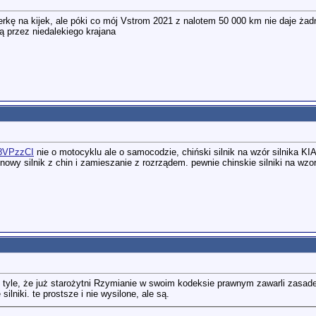
ierkę na kijek, ale póki co mój Vstrom 2021 z nalotem 50 000 km nie daje ż
ą przez niedalekiego krajana
78VPzzCI
nie o motocyklu ale o samocodzie, chiński silnik na wzór silnika K
owy silnik z chin i zamieszanie z rozrządem. pewnie chinskie silniki na wz
. tyle, że już starożytni Rzymianie w swoim kodeksie prawnym zawarli zasade: 
niki. te prostsze i nie wysilone, ale są.