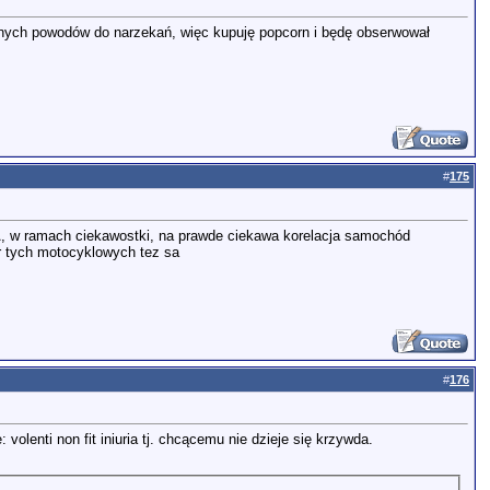
adnych powodów do narzekań, więc kupuję popcorn i będę obserwował
#
175
IA, w ramach ciekawostki, na prawde ciekawa korelacja samochód
or tych motocyklowych tez sa
#
176
volenti non fit iniuria tj. chcącemu nie dzieje się krzywda.