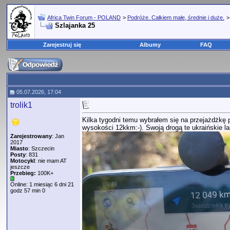
Africa Twin Forum - POLAND
>
Podróże. Całkiem małe, średnie i duże.
Szlajanka 25
Zarejestruj się
Albumy
FAQ
05.07.2026, 17:04
trolik1
Kilka tygodni temu wybrałem się na przejażdżkę 
wysokości 12kkm:-). Swoją drogą te ukraińskie la
Zarejestrowany
: Jan
2017
Miasto
: Szczecin
Posty
: 831
Motocykl
: nie mam AT
jeszcze
Przebieg:
100K+
Online: 1 miesiąc 6 dni 21
godz 57 min 0