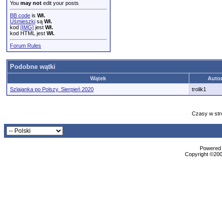
You
may not
edit your posts
BB code
is
Wł.
Uśmieszki
są
Wł.
kod
[IMG]
jest
Wł.
kod HTML jest
Wł.
Forum Rules
Podobne wątki
Wątek
Auto
Szlajanka po Polszy. Sierpień 2020
trolik1
Czasy w str
Powered b
Copyright ©2000