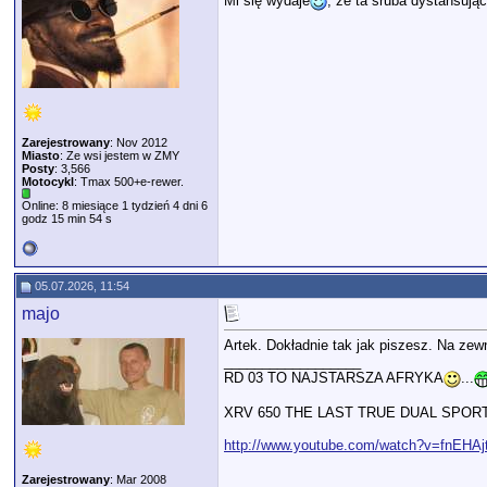
Mi się wydaje
, że ta śruba dystansują
Zarejestrowany
: Nov 2012
Miasto
: Ze wsi jestem w ZMY
Posty
: 3,566
Motocykl
: Tmax 500+e-rewer.
Online: 8 miesiące 1 tydzień 4 dni 6
godz 15 min 54 s
05.07.2026, 11:54
majo
Artek. Dokładnie tak jak piszesz. Na zew
__________________
RD 03 TO NAJSTARSZA AFRYKA
...
XRV 650 THE LAST TRUE DUAL SPOR
http://www.youtube.com/watch?v=fnEHA
Zarejestrowany
: Mar 2008