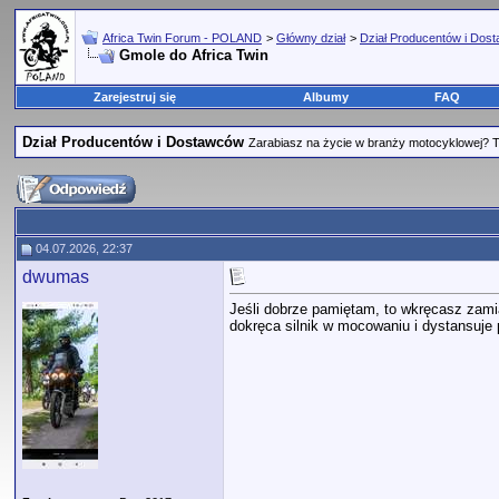
Africa Twin Forum - POLAND
>
Główny dział
>
Dział Producentów i Dos
Gmole do Africa Twin
Zarejestruj się
Albumy
FAQ
Dział Producentów i Dostawców
Zarabiasz na życie w branży motocyklowej? Tu
04.07.2026, 22:37
dwumas
Jeśli dobrze pamiętam, to wkręcasz zamia
dokręca silnik w mocowaniu i dystansuje 