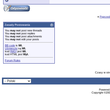
«
Poprzed
Zasady Postowania
You
may not
post new threads
You
may not
post replies
You
may not
post attachments
You
may not
edit your posts
BB code
is
Wł.
Uśmieszki
są
Wł.
kod
[IMG]
jest
Wł.
kod HTML jest
Wył.
Forum Rules
Czasy w str
Powered b
Copyright ©2000