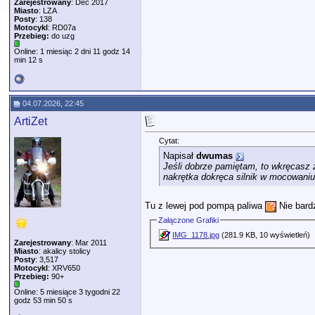
Zarejestrowany
: Dec 2017
Miasto
: LZA
Posty
: 138
Motocykl
: RD07a
Przebieg:
do uzg
Online: 1 miesiąc 2 dni 11 godz 14
min 12 s
04.07.2026, 22:45
ArtiZet
Cytat:
Napisał
dwumas
Jeśli dobrze pamiętam, to wkręcasz 
nakrętka dokręca silnik w mocowaniu 
Tu z lewej pod pompą paliwa
Nie bard
Załączone Grafiki
IMG_1178.jpg
(281.9 KB, 10 wyświetleń)
Zarejestrowany
: Mar 2011
Miasto
: akalicy stolicy
Posty
: 3,517
Motocykl
: XRV650
Przebieg:
90+
Online: 5 miesiące 3 tygodni 22
godz 53 min 50 s