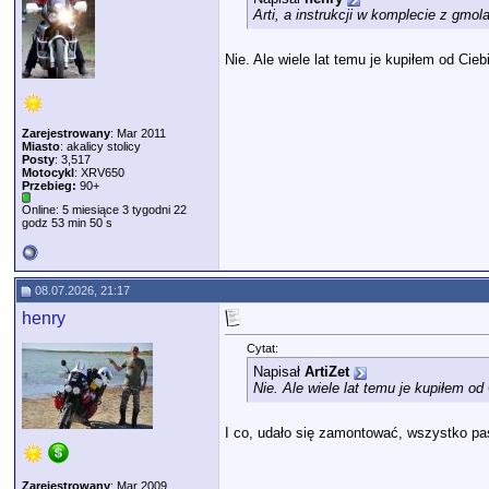
Arti, a instrukcji w komplecie z gmol
Nie. Ale wiele lat temu je kupiłem od Cieb
Zarejestrowany
: Mar 2011
Miasto
: akalicy stolicy
Posty
: 3,517
Motocykl
: XRV650
Przebieg:
90+
Online: 5 miesiące 3 tygodni 22
godz 53 min 50 s
08.07.2026, 21:17
henry
Cytat:
Napisał
ArtiZet
Nie. Ale wiele lat temu je kupiłem od
I co, udało się zamontować, wszystko pas
Zarejestrowany
: Mar 2009