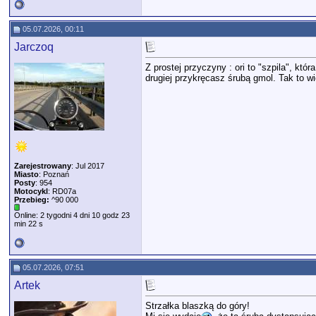
05.07.2026, 00:11
Jarczoq
Z prostej przyczyny : ori to "szpila", któ
drugiej przykręcasz śrubą gmol. Tak to w
Zarejestrowany
: Jul 2017
Miasto
: Poznań
Posty
: 954
Motocykl
: RD07a
Przebieg:
^90 000
Online: 2 tygodni 4 dni 10 godz 23
min 22 s
05.07.2026, 07:51
Artek
Strzałka blaszką do góry!