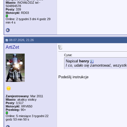
Miasto
: INOWŁÓDZ tel -
504894578
Posty
: 339
Motocykl
: RD03
Online: 2 tygodni 3 dni 4 godz 29
min 4 s
08.07.2026, 21:26
ArtiZet
Cytat:
Napisał
henry
I co, udało się zamontować, wszystko
Podeślij instrukcje
Zarejestrowany
: Mar 2011
Miasto
: akalicy stolicy
Posty
: 3,517
Motocykl
: XRV650
Przebieg:
90+
Online: 5 miesiące 3 tygodni 22
godz 53 min 50 s