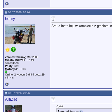
08.07.2026, 20:24
henry
Arti, a instrukcji w komplecie z gmolami n
Zarejestrowany
: Mar 2009
Miasto
: INOWŁÓDZ tel -
504894578
Posty
: 339
Motocykl
: RD03
Online: 2 tygodni 3 dni 4 godz 29
min 4 s
08.07.2026, 20:26
ArtiZet
Cytat:
Napisał
henry