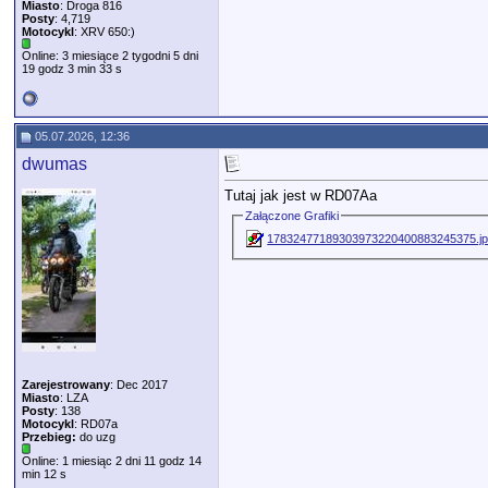
Miasto
: Droga 816
Posty
: 4,719
Motocykl
: XRV 650:)
Online: 3 miesiące 2 tygodni 5 dni
19 godz 3 min 33 s
05.07.2026, 12:36
dwumas
Tutaj jak jest w RD07Aa
Załączone Grafiki
17832477189303973220400883245375.j
Zarejestrowany
: Dec 2017
Miasto
: LZA
Posty
: 138
Motocykl
: RD07a
Przebieg:
do uzg
Online: 1 miesiąc 2 dni 11 godz 14
min 12 s