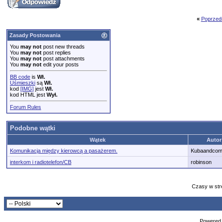
«
Poprzed
Zasady Postowania
You
may not
post new threads
You
may not
post replies
You
may not
post attachments
You
may not
edit your posts
BB code
is
Wł.
Uśmieszki
są
Wł.
kod
[IMG]
jest
Wł.
kod HTML jest
Wył.
Forum Rules
Podobne wątki
Wątek
Autor
Komunikacja między kierowcą a pasażerem.
Kubaandco
interkom i radiotelefon/CB
robinson
Czasy w str
Powered b