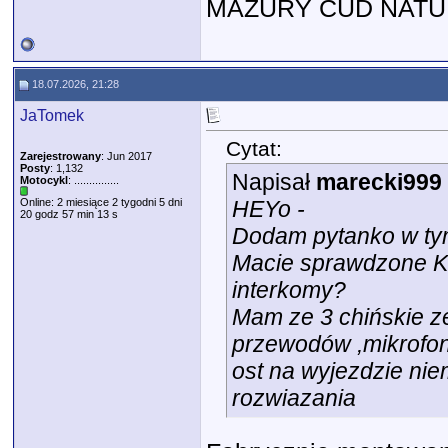
MAZURY CUD NAT
18.07.2026, 21:28
JaTomek
Cytat:
Zarejestrowany
: Jun 2017
Posty
: 1,132
Napisał
marecki999
Motocykl
: ...............
Online: 2 miesiące 2 tygodni 5 dni
HEYo -
20 godz 57 min 13 s
Dodam pytanko w tym
Macie sprawdzone Ka
interkomy?
Mam ze 3 chińskie z
przewodów ,mikrofonu
ost na wyjezdzie nie
rozwiazania