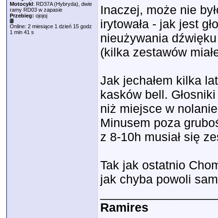
Motocykl
: RD37A (Hybryda), dwie
Inaczej, może nie był
ramy RD03 w zapasie
Przebieg:
ojojoj
irytowała - jak jest g
Online: 2 miesiące 1 dzień 15 godz
1 min 41 s
nieużywania dźwięku 
(kilka zestawów miałe
Jak jechałem kilka l
kasków bell. Głosniki
niż miejsce w nolanie
Minusem poza gruboś
z 8-10h musiał się z
Tak jak ostatnio Chom
jak chyba powoli sam 
_________________
Ramires