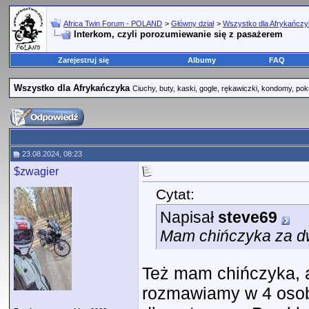
Africa Twin Forum - POLAND
>
Główny dział
>
Wszystko dla Afrykańcz
Interkom, czyli porozumiewanie się z pasażerem
Zarejestruj się
Albumy
FAQ
Wszystko dla Afrykańczyka
Ciuchy, buty, kaski, gogle, rękawiczki, kondomy, pok
23.08.2024, 08:23
$zwagier
Cytat:
Napisał
steve69
Mam chińczyka za dw
Też mam chińczyka, a
rozmawiamy w 4 osoby