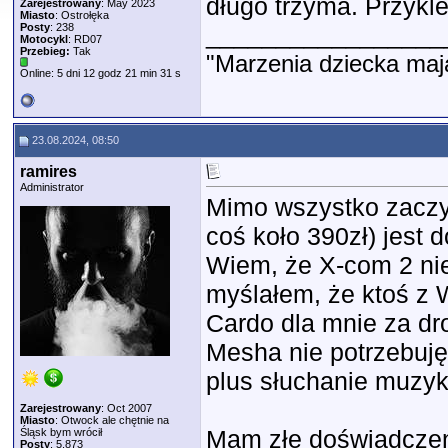
długo trzyma. Przykle
Zarejestrowany
: May 2023
Miasto
: Ostrołęka
Posty
: 238
_________________
Motocykl
: RD07
Przebieg:
Tak
"Marzenia dziecka maj
Online: 5 dni 12 godz 21 min 31 s
23.08.2024, 08:50
ramires
Administrator
Mimo wszystko zaczyn
coś koło 390zł) jest
Wiem, że X-com 2 nie
myślałem, że ktoś z 
Cardo dla mnie za dr
Mesha nie potrzebuję
plus słuchanie muzyk
Zarejestrowany
: Oct 2007
Miasto
: Otwock ale chętnie na
Mam złe doświadczeni
Śląsk bym wrócił
Posty
: 5,873