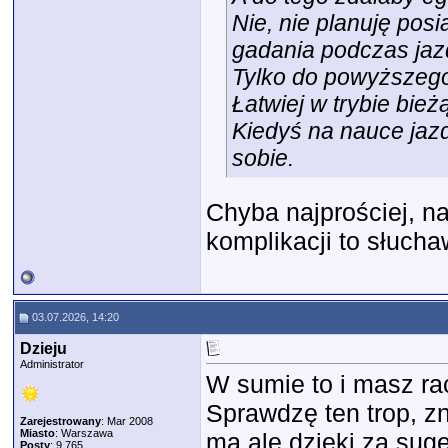
Nie, nie planuję pos
gadania podczas jaz
Tylko do powyższego
Łatwiej w trybie bi
Kiedyś na nauce jazd
sobie.
Chyba najprościej, na
komplikacji to słucha
03.07.2026, 14:20
Dzieju
Administrator
W sumie to i masz ra
Sprawdzę ten trop, z
Zarejestrowany
: Mar 2008
Miasto
: Warszawa
ma ale dzięki za suge
Posty
: 9,765