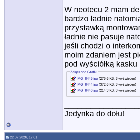
W neotecu 2 mam ded
bardzo ładnie natomi
przystawką montowaną
ładnie nie pasuje nat
jeśli chodzi o inter
moim zdaniem jest p
pod wyściółką kasku i
Załączone Grafiki
IMG_8445.jpg
(276.6 KB, 3 wyświetleń)
IMG_8444.jpg
(372.6 KB, 3 wyświetleń)
IMG_8446.jpg
(214.3 KB, 3 wyświetleń)
_________________
Jedynka do dołu!
22.07.2026, 17:01