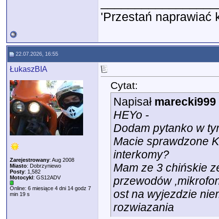
_________________
'Przestań naprawiać 
22.07.2026, 16:55
ŁukaszBIA
Cytat:
Napisał
marecki999
HEYo -
Dodam pytanko w tym
Macie sprawdzone Ka
interkomy?
Zarejestrowany
: Aug 2008
Mam ze 3 chińskie z
Miasto
: Dobrzyniewo
Posty
: 1,582
Motocykl
: GS12ADV
przewodów ,mikrofonu
Online: 6 miesiące 4 dni 14 godz 7
ost na wyjezdzie nie
min 19 s
rozwiazania