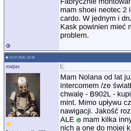
Fabrycznie montowany
mam shoei neotec 2 i
cardo. W jednym i dr
Kask powinien mieć m
problem.
22.07.2026, 16:35
matjas
Mam Nolana od lat ju
intercomem /ze świa
chwalę - B902L - kup
mint. Mimo upływu cz
nawigacji. Jakość ro
ALE
mam kilka inny
nich a one do mojej k