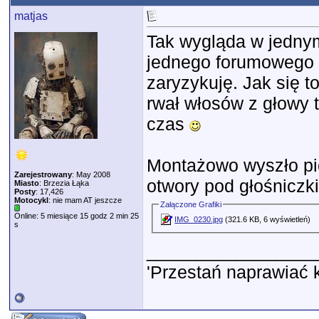
matjas
Tak wygląda w jedny
jednego forumowego 
zaryzykuję. Jak się t
rwał włosów z głowy t
czas
Montażowo wyszło pic
Zarejestrowany
: May 2008
otwory pod głośniczk
Miasto
: Brzezia Łąka
Posty
: 17,426
Motocykl
: nie mam AT jeszcze
Załączone Grafiki
Online: 5 miesiące 15 godz 2 min 25
IMG_0230.jpg
(321.6 KB, 6 wyświetleń)
s
_________________
'Przestań naprawiać 