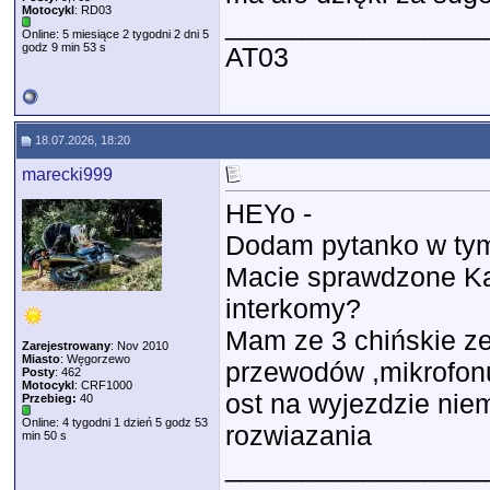
Motocykl
: RD03
_________________
Online: 5 miesiące 2 tygodni 2 dni 5
godz 9 min 53 s
AT03
18.07.2026, 18:20
marecki999
HEYo -
Dodam pytanko w tym
Macie sprawdzone Kas
interkomy?
Mam ze 3 chińskie ze
Zarejestrowany
: Nov 2010
Miasto
: Węgorzewo
przewodów ,mikrofonu,
Posty
: 462
Motocykl
: CRF1000
ost na wyjezdzie nie
Przebieg:
40
Online: 4 tygodni 1 dzień 5 godz 53
rozwiazania
min 50 s
_________________