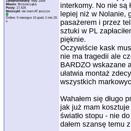
Zarejestrowany
: May 2008
interkomy. No nie są 
Miasto
: Brzezia Łąka
Posty
: 17,426
Motocykl
: nie mam AT jeszcze
lepiej niż w Nolanie, 
Online: 5 miesiące 15 godz 2 min 25
pasażerem i przez tel
s
sztuki w PL zapłaciłe
pięknie.
Oczywiście kask musi 
nie ma tragedii ale 
BARDZO wskazane ab
ułatwia montaż zdecy
wszystkich markowyc
Wahałem się długo pr
jak już mam kosztuj
światło stopu - nie d
dałem szansę temu z