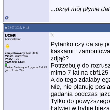
...okręt mój płynie dal
03.07.2026, 14:11
Dzieju
Administrator
Pytanko czy da się 
kaskami i zamontować
Zarejestrowany
: Mar 2008
Miasto
: Warszawa
zdjąć?
Posty
: 9,765
Motocykl
: RD03
Potrzebuję do rozrusz
Online: 5 miesiące 2 tygodni 2 dni 5
godz 9 min 53 s
mimo 7 lat na cbf125
A do tego zdałaby eg
Nie, nie planuję posi
gadania podczas jaz
Tylko do powyższego
Łatwiej w trybie bie