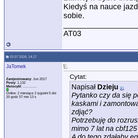
Kiedyś na nauce jazd
sobie.
_________________
AT03
03.07.2026, 14:17
JaTomek
Cytat:
Zarejestrowany
: Jun 2017
Posty
: 1,132
Napisał
Dzieju
Motocykl
: ...............
Online: 2 miesiące 2 tygodni 5 dni
Pytanko czy da się 
20 godz 57 min 13 s
kaskami i zamontowa
zdjąć?
Potrzebuję do rozrus
mimo 7 lat na cbf125
A do tego zdałaby e