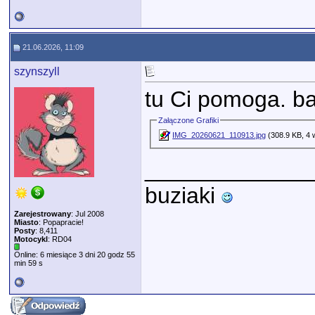
21.06.2026, 11:09
szynszyll
tu Ci pomoga. b
Załączone Grafiki
IMG_20260621_110913.jpg
(308.9 KB, 4 
_____________
buziaki
Zarejestrowany
: Jul 2008
Miasto
: Popapracie!
Posty
: 8,411
Motocykl
: RD04
Online: 6 miesiące 3 dni 20 godz 55
min 59 s