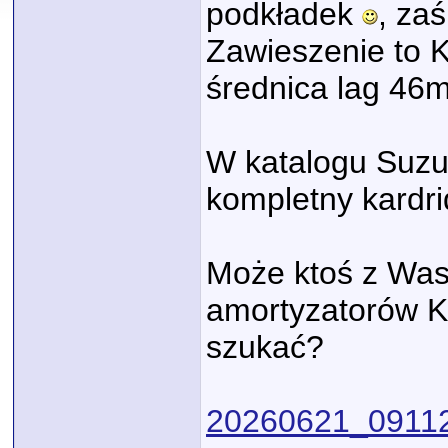
podkładek
, za
Zawieszenie to 
średnica lag 46
W katalogu Suzuk
kompletny kardrid
Może ktoś z Was
amortyzatorów K
szukać?
20260621_09112