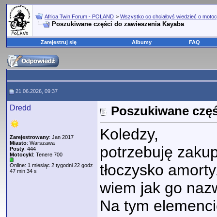
Africa Twin Forum - POLAND
>
Wszystko co chciałbyś wiedzieć o motoc
Poszukiwane części do zawieszenia Kayaba
Zarejestruj się
Albumy
FAQ
21.06.2026, 09:37
Dredd
Poszukiwane częś
Koledzy,
Zarejestrowany
: Jan 2017
Miasto
: Warszawa
potrzebuję zakup
Posty
: 444
Motocykl
: Tenere 700
tłoczysko amorty
Online: 1 miesiąc 2 tygodni 22 godz
47 min 34 s
wiem jak go na
Na tym elemencie