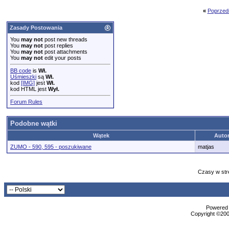
«
Poprzed
Zasady Postowania
You
may not
post new threads
You
may not
post replies
You
may not
post attachments
You
may not
edit your posts
BB code
is
Wł.
Uśmieszki
są
Wł.
kod
[IMG]
jest
Wł.
kod HTML jest
Wył.
Forum Rules
Podobne wątki
Wątek
Auto
ZUMO - 590, 595 - poszukiwane
matjas
Czasy w str
Powered b
Copyright ©2000