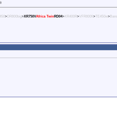
ń)
450
>
DR800big
>
XR750V
Africa Twin
RD04
>
XR400R
>
VFR800fi
>
TE450ie
>
Band