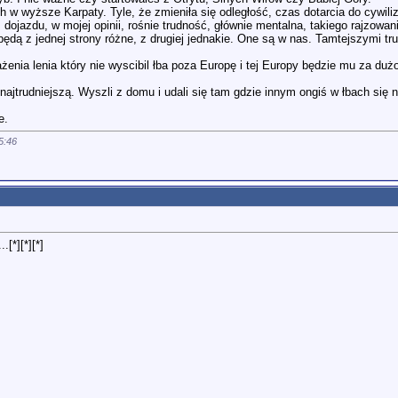
 w wyższe Karpaty. Tyle, że zmieniła się odległość, czas dotarcia do cywiliz
dojazdu, w mojej opinii, rośnie trudność, głównie mentalna, takiego rajzowani
ędą z jednej strony różne, z drugiej jednakie. One są w nas. Tamtejszymi tru
enia lenia który nie wyscibil łba poza Europę i tej Europy będzie mu za dużo
najtrudniejszą. Wyszli z domu i udali się tam gdzie innym ongiś w łbach się 
e.
5:46
[*][*][*]