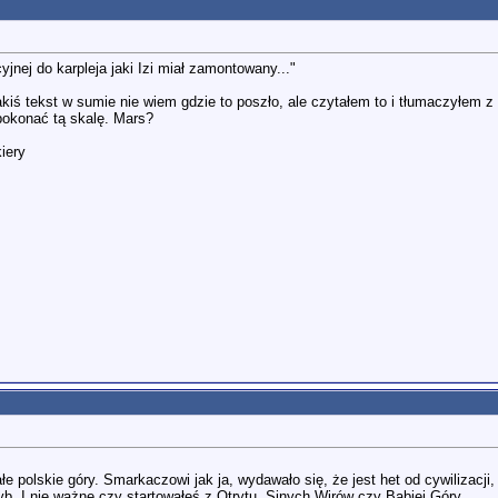
yjnej do karpleja jaki Izi miał zamontowany..."
ś tekst w sumie nie wiem gdzie to poszło, ale czytałem to i tłumaczyłem z 
pokonać tą skalę. Mars?
iery
łe polskie góry. Smarkaczowi jak ja, wydawało się, że jest het od cywilizacj
yb. I nie ważne czy startowałeś z Otrytu, Sinych Wirów czy Babiej Góry.