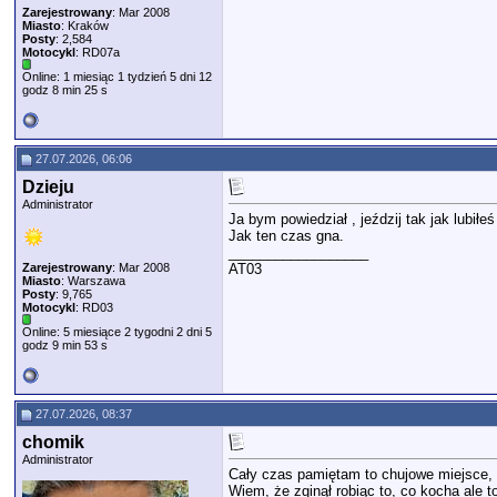
Zarejestrowany
: Mar 2008
Miasto
: Kraków
Posty
: 2,584
Motocykl
: RD07a
Online: 1 miesiąc 1 tydzień 5 dni 12
godz 8 min 25 s
27.07.2026, 06:06
Dzieju
Administrator
Ja bym powiedział , jeździj tak jak lubiłe
Jak ten czas gna.
__________________
Zarejestrowany
: Mar 2008
AT03
Miasto
: Warszawa
Posty
: 9,765
Motocykl
: RD03
Online: 5 miesiące 2 tygodni 2 dni 5
godz 9 min 53 s
27.07.2026, 08:37
chomik
Administrator
Cały czas pamiętam to chujowe miejsce, p
Wiem, że zginął robiąc to, co kocha ale t