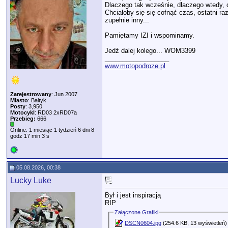
Dlaczego tak wcześnie, dlaczego wtedy, d
Chciałoby się się cofnąć czas, ostatni r
zupełnie inny...
Pamiętamy IZI i wspominamy.
Jedź dalej kolego... WOM3399
__________________
www.motopodroze.pl
Zarejestrowany
: Jun 2007
Miasto
: Bałtyk
Posty
: 3,950
Motocykl
: RD03 2xRD07a
Przebieg:
666
Online: 1 miesiąc 1 tydzień 6 dni 8
godz 17 min 3 s
05.08.2026, 00:38
Lucky Luke
Był i jest inspiracją
RIP
Załączone Grafiki
DSCN0604.jpg
(254.6 KB, 13 wyświetleń)