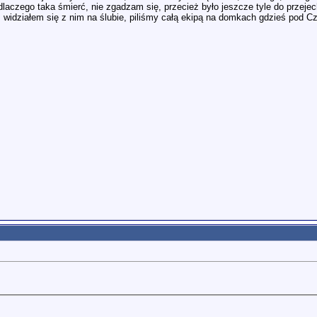
laczego taka śmierć, nie zgadzam się, przecież było jeszcze tyle do przejech
az widziałem się z nim na ślubie, piliśmy całą ekipą na domkach gdzieś pod 