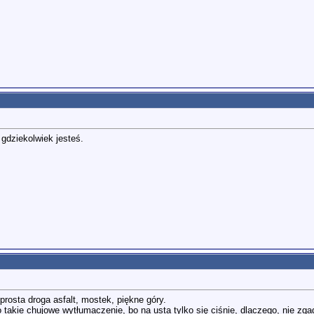
ś gdziekolwiek jesteś.
rosta droga asfalt, mostek, piękne góry.
o takie chujowe wytłumaczenie, bo na usta tylko się ciśnie, dlaczego, nie zg