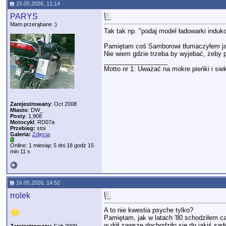
15.05.2026, 11:14
PARYS
Mam przerąbane :)
Tak tak np. "podaj model ładowarki indukc
Pamiętam coś Samborowi tłumaczyłem jaki
Nie wiem gdzie trzeba by wyjebać, żeby 
__________________
Motto nr 1: Uważać na mokre pieńki i siek
Zarejestrowany
: Oct 2008
Miasto
: DW_
Posty
: 1,908
Motocykl
: RD07a
Przebieg:
stoi
Galeria:
Zdjęcia
Online: 1 miesiąc 5 dni 18 godz 15
min 11 s
16.05.2026, 14:52
rrolek
A to nie kwestia psyche tylko?
Pamiętam, jak w latach '80 schodziłem ca
w dół zawsze dochodziło się do jakiś sad