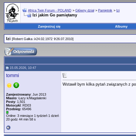
Africa Twin Forum - POLAND
>
Główny dział
>
Pamiętnik
>
Izi
Izi jakim Go pamiętamy
Zarejestruj się
Albumy
Izi
[Robert Gałka ✰24.02.1972 ✞26.07.2010]
15.05.2026, 10:47
tommi
Wstawił bym kilka pytań związanych z po
Zarejestrowany
: Jun 2013
Miasto
: Łazy k/Magdalenki
Posty
: 1,501
Motocykl
: RD03
Przebieg:
65496
Online: 3 miesiące 1 tydzień 1 dzień
20 godz 44 min 58 s