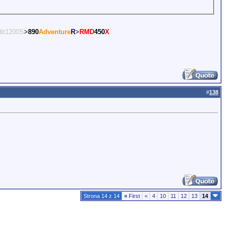
it1200S
>
890
Adventure
R
>
RMD
450
X
#
138
Strona 14 z 14
«
First
<
4
10
11
12
13
14