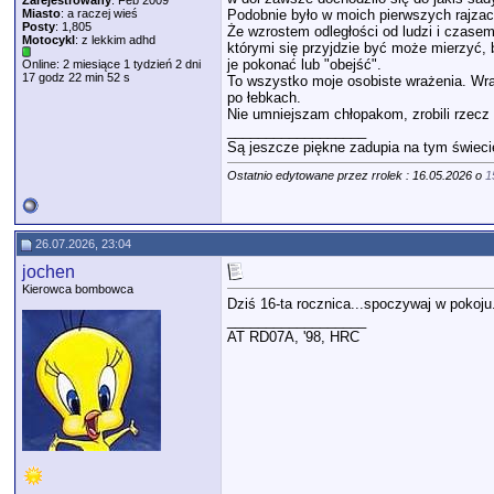
Zarejestrowany
: Feb 2009
Miasto
: a raczej wieś
Podobnie było w moich pierwszych rajzach
Posty
: 1,805
Że wzrostem odległości od ludzi i czasem 
Motocykl
: z lekkim adhd
którymi się przyjdzie być może mierzyć, b
je pokonać lub "obejść".
Online: 2 miesiące 1 tydzień 2 dni
17 godz 22 min 52 s
To wszystko moje osobiste wrażenia. Wraż
po łebkach.
Nie umniejszam chłopakom, zrobili rzecz 
__________________
Są jeszcze piękne zadupia na tym świeci
Ostatnio edytowane przez rrolek : 16.05.2026 o
1
26.07.2026, 23:04
jochen
Kierowca bombowca
Dziś 16-ta rocznica...spoczywaj w pokoju...
__________________
AT RD07A, '98, HRC