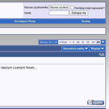
Nazwa użytkownika
Pamiętaj moje logowanie?
Hasło
Dzisiejsze Posty
Szukaj
Strona 14 z 14
«
First
<
4
10
11
12
13
14
Narzędzia wątku
Wygląd
#
131
a naszym czarnym forum...