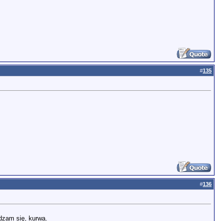
#
135
#
136
adzam się, kurwa.