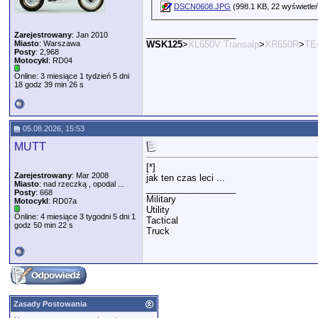
DSCN0608.JPG
(998.1 KB, 22 wyświetle
__________________
Zarejestrowany
: Jan 2010
Miasto
: Warszawa
WSK125
>
XL650V Transalp
>
XR650R
>
TE
Posty
: 2,968
Motocykl
: RD04
Online: 3 miesiące 1 tydzień 5 dni
18 godz 39 min 26 s
05.08.2026, 15:53
MUTT
[*]
Zarejestrowany
: Mar 2008
jak ten czas leci ...
Miasto
: nad rzeczką , opodal ...
__________________
Posty
: 668
Military
Motocykl
: RD07a
Utility
Online: 4 miesiące 3 tygodni 5 dni 1
Tactical
godz 50 min 22 s
Truck
Zasady Postowania