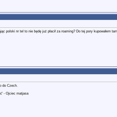
 polski nr tel to nie będę już płacił za roaming? Do tej pory kupowałem tam 
p do Czech.
ć' - Ojciec matjasa