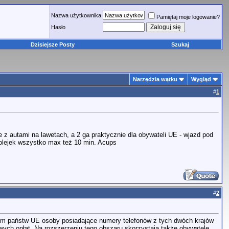
Nazwa użytkownika
Pamiętaj moje logowanie?
Hasło
Dzisiejsze Posty
Szukaj
Narzędzia wątku
Wygląd
#
1
e z autami na lawetach, a 2 ga praktycznie dla obywateli UE - wjazd pod
olejek wszystko max też 10 min. Acups
#
2
rium państw UE osoby posiadające numery telefonów z tych dwóch krajów
ch opłat. Na rozszerzeniu tego obszaru skorzystają także obywatele