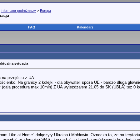
>
Informator podróżniczy
>
Europa
uacja
FAQ
Kalendarz
aktualna sytuacja
 na przejściu z UA
cienko. Na granicy 2 kolejki - dla obywateli spoza UE - bardzo długa głowni
y (cała procedura max 10min) Z UA wyjeżdzałem 21.05 do SK (UBLA) też 0 k
"Roam Like at Home" dołączyły Ukraina i Mołdawia. Oznacza to, że na teryto
, wysyłać wiadomości SMS i korzystać z danych komórkowych bez dodatkowy