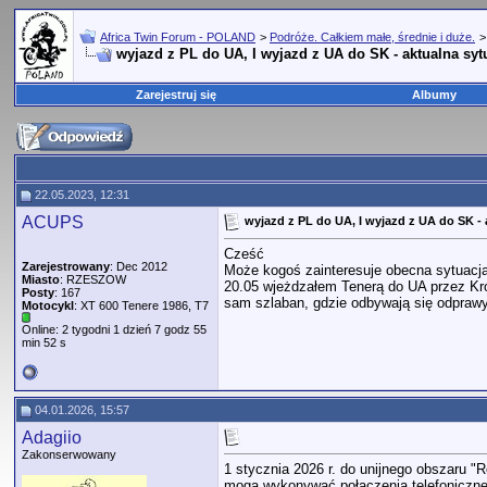
Africa Twin Forum - POLAND
>
Podróże. Całkiem małe, średnie i duże.
wyjazd z PL do UA, I wyjazd z UA do SK - aktualna syt
Zarejestruj się
Albumy
22.05.2023, 12:31
ACUPS
wyjazd z PL do UA, I wyjazd z UA do SK - 
Cześć
Zarejestrowany
: Dec 2012
Może kogoś zainteresuje obecna sytuacja
Miasto
: RZESZOW
20.05 wjeżdzałem Tenerą do UA przez Kroś
Posty
: 167
sam szlaban, gdzie odbywają się odpraw
Motocykl
: XT 600 Tenere 1986, T7
Online: 2 tygodni 1 dzień 7 godz 55
min 52 s
04.01.2026, 15:57
Adagiio
Zakonserwowany
1 stycznia 2026 r. do unijnego obszaru 
mogą wykonywać połączenia telefoniczne