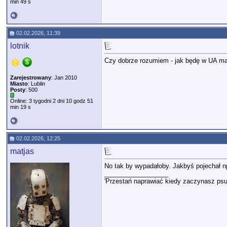
min 49 s
02.02.2026, 11:39
lotnik
Czy dobrze rozumiem - jak będę w UA mając
Zarejestrowany
: Jan 2010
Miasto
: Lublin
Posty
: 500
Online: 3 tygodni 2 dni 10 godz 51
min 19 s
02.02.2026, 12:25
matjas
No tak by wypadałoby. Jakbyś pojechał n
__________________
'Przestań naprawiać kiedy zaczynasz psu