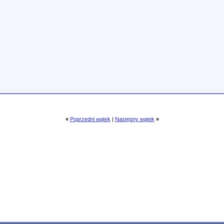
«
Poprzedni wątek
|
Następny wątek
»