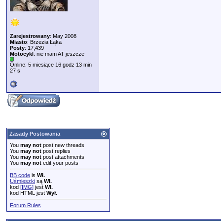
Zarejestrowany
: May 2008
Miasto
: Brzezia Łąka
Posty
: 17,439
Motocykl
: nie mam AT jeszcze
Online: 5 miesiące 16 godz 13 min
27 s
Zasady Postowania
You
may not
post new threads
You
may not
post replies
You
may not
post attachments
You
may not
edit your posts
BB code
is
Wł.
Uśmieszki
są
Wł.
kod
[IMG]
jest
Wł.
kod HTML jest
Wył.
Forum Rules