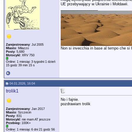
UE przebywający w Ukrainie i Mołdawii.
__________________
Zarejestrowany
: Jul 2005
Non si invecchia in base al tempo che si ha
Miasto
: Milazzo
Posty
: 5,680
Motocykl
: XRV 750
Online: 1 miesiąc 3 tygodni 1 dzień
15 godz 39 min 15 s
04.01.2026, 16:04
trolik1
No i fajnie.
pozdrawiam trolik
Zarejestrowany
: Jan 2017
Miasto
: Szczecin
Posty
: 831
Motocykl
: nie mam AT jeszcze
Przebieg:
100K+
Online: 1 miesiąc 6 dni 21 godz 56