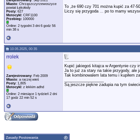
Zarejestrowany
: Sep 2021
Miasto
: Chrząszczyrzewoszyce
To ,że 690 czy 701 można kupić za 47-50
powiat Łękołody
Liczy się przygoda ... po to mamy wszy
Posty
: 627
Motocykl
: CRF1100
Przebieg:
100000
Online: 2 tygodni 3 dni 6 godz 56
min 38 s
10.05.2025, 00:35
rrolek
Kupić jakiegoś kitajca w Argentynie czy i
Ja to już za stary na takie przygody, ale 
Tak kombinowalem lata temu i kupiłem za
Zarejestrowany
: Feb 2009
Miasto
: a raczej wieś
__________________
Posty
: 1,805
Są jeszcze piękne zadupia na tym świeci
Motocykl
: z lekkim adhd
Online: 2 miesiące 1 tydzień 2 dni
17 godz 22 min 52 s
Zasady Postowania