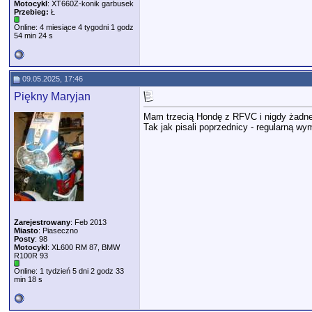
Motocykl
: XT660Z-konik garbusek
Przebieg:
Ł
Online: 4 miesiące 4 tygodni 1 godz
54 min 24 s
09.05.2025, 17:46
Piękny Maryjan
Mam trzecią Hondę z RFVC i nigdy żadne
Tak jak pisali poprzednicy - regularną wy
Zarejestrowany
: Feb 2013
Miasto
: Piaseczno
Posty
: 98
Motocykl
: XL600 RM 87, BMW
R100R 93
Online: 1 tydzień 5 dni 2 godz 33
min 18 s