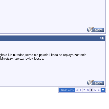
#
40
lęknie lub ukradną serce nie pęknie i kasa na replaya zostanie.
niejszy, lżejszy byłby lepszy.
Strona 4 z 5
<
1
2
3
4
5
>