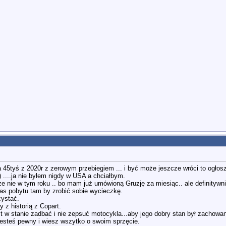
5tyś z 2020r z zerowym przebiegiem ... i być może jeszcze wróci to ogłosz
) ....ja nie byłem nigdy w USA a chciałbym.
ze nie w tym roku .. bo mam już umówioną Gruzję za miesiąc.. ale definityw
as pobytu tam by zrobić sobie wycieczkę.
zystać.
z historią z Copart.
 w stanie zadbać i nie zepsuć motocykla...aby jego dobry stan był zachowan
esteś pewny i wiesz wszytko o swoim sprzęcie.