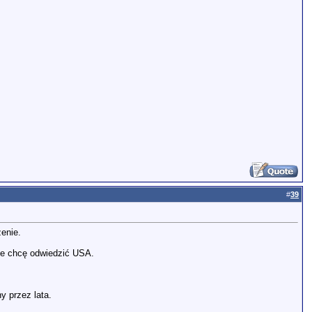
#
39
enie.
nie chcę odwiedzić USA.
y przez lata.