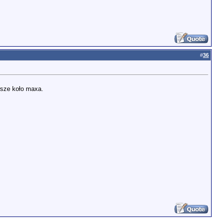
#
36
awsze koło maxa.