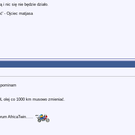
i nic się nie będzie działo.
ć' - Ojciec matjasa
wspominam
0L olej co 1000 km musowo zmieniać.
um AfricaTwin......