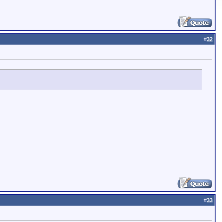
#
32
#
33