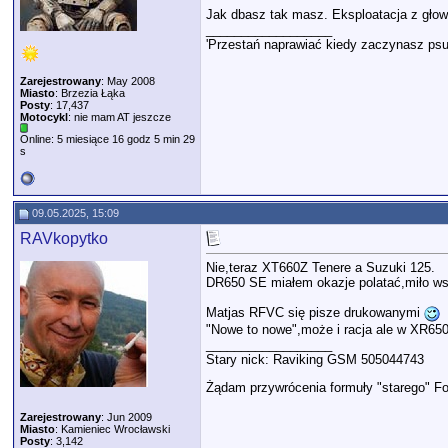
Jak dbasz tak masz. Eksploatacja z głową 
__________________
'Przestań naprawiać kiedy zaczynasz psu
Zarejestrowany
: May 2008
Miasto
: Brzezia Łąka
Posty
: 17,437
Motocykl
: nie mam AT jeszcze
Online: 5 miesiące 16 godz 5 min 29
s
09.05.2025, 15:09
RAVkopytko
Nie,teraz XT660Z Tenere a Suzuki 125.
DR650 SE miałem okazje polatać,miło 
Matjas RFVC się pisze drukowanymi
"Nowe to nowe",może i racja ale w XR65
__________________
Stary nick: Raviking GSM 505044743
Żądam przywrócenia formuły "starego" For
Zarejestrowany
: Jun 2009
Miasto
: Kamieniec Wrocławski
Posty
: 3,142