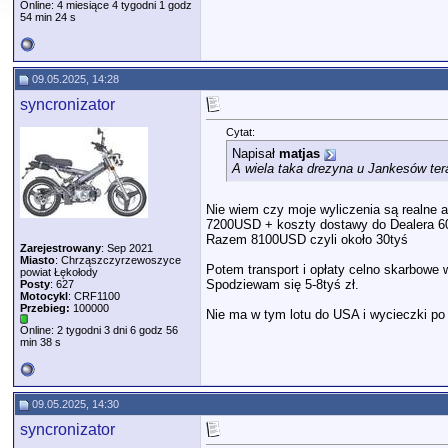
Online: 4 miesiące 4 tygodni 1 godz
54 min 24 s
09.05.2025, 14:28
syncronizator
Cytat:
Napisał
matjas
A wiela taka drezyna u Jankesów ter
Nie wiem czy moje wyliczenia są realne al
7200USD + koszty dostawy do Dealera 60
Razem 8100USD czyli około 30tyś
Zarejestrowany
: Sep 2021
Miasto
: Chrząszczyrzewoszyce
Potem transport i opłaty celno skarbowe w
powiat Łękołody
Spodziewam się 5-8tyś zł.
Posty
: 627
Motocykl
: CRF1100
Przebieg:
100000
Nie ma w tym lotu do USA i wycieczki p
Online: 2 tygodni 3 dni 6 godz 56
min 38 s
09.05.2025, 14:30
syncronizator