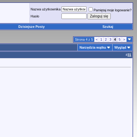
Nazwa użytkownika
Pamiętaj moje logowanie?
Hasło
Dzisiejsze Posty
Szukaj
Strona 4 z 5
<
1
2
3
4
5
>
Narzędzia wątku
Wygląd
#
31