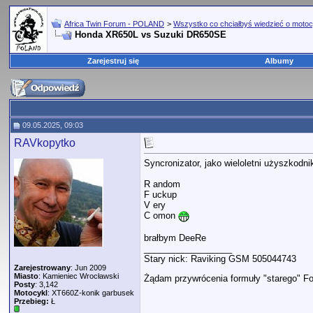
Africa Twin Forum - POLAND
>
Wszystko co chciałbyś wiedzieć o motoc
Honda XR650L vs Suzuki DR650SE
Zarejestruj się
Albumy
09.05.2025, 09:03
RAVkopytko
Syncronizator, jako wieloletni użyszkodni
R andom
F uckup
V ery
C omon
brałbym DeeRe
__________________
Stary nick: Raviking GSM 505044743
Zarejestrowany
: Jun 2009
Miasto
: Kamieniec Wrocławski
Żądam przywrócenia formuły "starego" For
Posty
: 3,142
Motocykl
: XT660Z-konik garbusek
Przebieg:
Ł