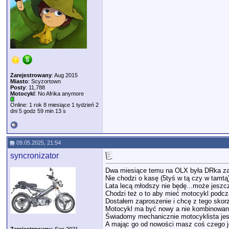
Zarejestrowany
: Aug 2015
Miasto
: Scyzortown
Posty
: 11,788
Motocykl
: No Afrika anymore
Online: 1 rok 8 miesiące 1 tydzień 2
dni 5 godz 59 min 13 s
09.05.2025, 21:54
syncronizator
Dwa miesiące temu na OLX była DRka za 4
Nie chodzi o kasę (5tyś w tą czy w tamtą
Lata lecą młodszy nie będę...może jeszc
Chodzi też o to aby mieć motocykl podcz
Dostałem zaproszenie i chcę z tego skor
Motocykl ma być nowy a nie kombinowany 
Świadomy mechanicznie motocyklista jest
A mając go od nowości masz coś czego j