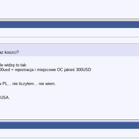
az koszci?
e widzę to tak:
0usd + rejestracja i miejscowe OC jakieś 300USD
 PL... nie liczyłem... nie wiem.
o USA.