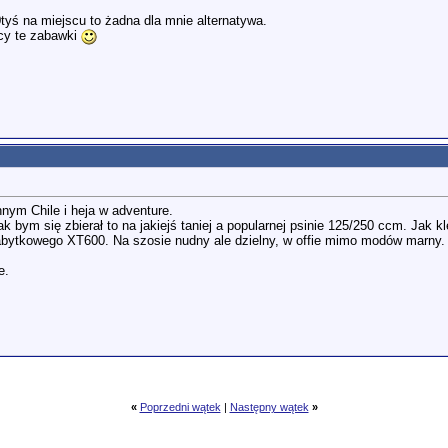
tyś na miejscu to żadna dla mnie alternatywa.
scy te zabawki
nnym Chile i heja w adventure.
jak bym się zbierał to na jakiejś taniej a popularnej psinie 125/250 ccm. Jak k
bytkowego XT600. Na szosie nudny ale dzielny, w offie mimo modów marny. M
e.
«
Poprzedni wątek
|
Następny wątek
»