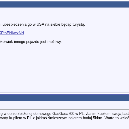
 i ubezpieczenia go w USA na siebie będąc turystą.
OKFtoENIwrxNN
olwiek innego pojazdu jest możliwy.
ę w cenie zbliżonej do nowego GasGasa700 w PL. Zanim kupiłem swoją badał
j kwoty kupiłem w PL z jakimś śmiesznym nalotem bodaj 5kkm. Warto to wzią