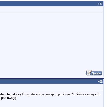
#
37
#
38
em temat i są firmy, które to ogarniają z poziomu PL. Wówczas wyszło
ć pod uwagę.