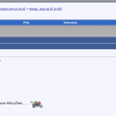
yklach innych niż AT
>
Honda - inna niż AT & NAT
FAQ
Kalendarz
k
um AfricaTwin......