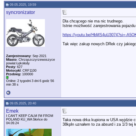
09.05.2025, 19:59
syncronizator
Dla chcącego nie ma nic trudnego.
Istnie możliwość zarejestrowania pojazdu
https://youtu.be/HbMS4uU3074?si=-A5
Tak więc zakup nowych DRek czy jakiegok
Zarejestrowany
: Sep 2021
Miasto
: Chrząszczyrzewoszyce
powiat Łękołody
Posty
: 627
Motocykl
: CRF1100
Przebieg:
100000
Online: 2 tygodni 3 dni 6 godz 56
min 38 s
09.05.2025, 20:40
Emek
I CAN'T KEEP CALM I'M FROM
POLAND KU_WA Słońce do
Taka nowa drka kupiona w USA wyjdzie ci
04.09.24
38kpln uznałem to za absurd i za 1/3 te