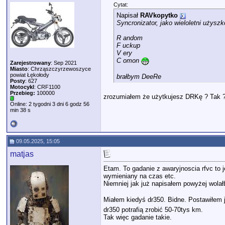
Cytat:
Napisał
RAVkopytko
Syncronizator, jako wieloletni użyszk
R andom
F uckup
V ery
C omon
Zarejestrowany
: Sep 2021
Miasto
: Chrząszczyrzewoszyce
powiat Łękołody
brałbym DeeRe
Posty
: 627
Motocykl
: CRF1100
Przebieg:
100000
zrozumiałem że użytkujesz DRKę ? Tak 
Online: 2 tygodni 3 dni 6 godz 56
min 38 s
09.05.2025, 15:05
matjas
Etam. To gadanie z awaryjnoscia rfvc to je
wymieniany na czas etc.
Niemniej jak już napisałem powyżej wola
Miałem kiedyś dr350. Bidne. Postawiłem je
dr350 potrafią zrobić 50-70tys km.
Tak więc gadanie takie.