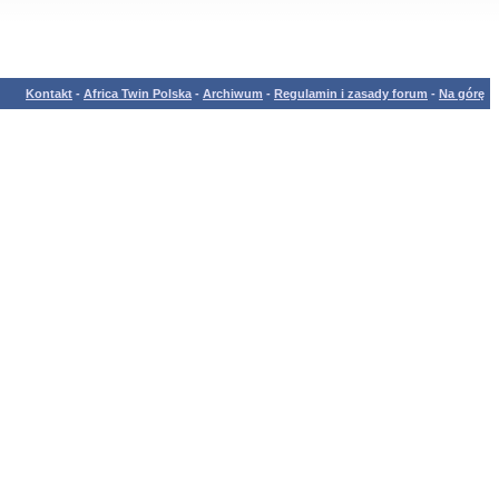
Kontakt
-
Africa Twin Polska
-
Archiwum
-
Regulamin i zasady forum
-
Na górę