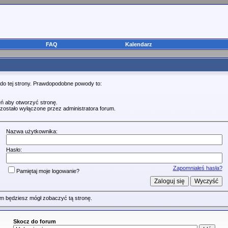
FAQ
Kalendarz
 do tej strony. Prawdopodobne powody to:
ń aby otworzyć stronę.
zostało wyłączone przez administratora forum.
Nazwa użytkownika:
Hasło:
Zapomniałeś hasła?
Pamiętaj moje logowanie?
m będziesz mógł zobaczyć tą stronę.
Skocz do forum