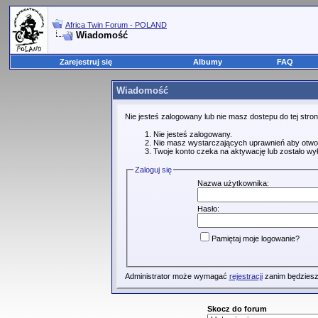
Africa Twin Forum - POLAND
Wiadomość
Zarejestruj się
Albumy
FAQ
Wiadomość
Nie jesteś zalogowany lub nie masz dostepu do tej str
Nie jesteś zalogowany.
Nie masz wystarczających uprawnień aby otwo
Twoje konto czeka na aktywację lub zostało wy
Zaloguj się
Nazwa użytkownika:
Hasło:
Pamiętaj moje logowanie?
Administrator może wymagać
rejestracji
zanim będziesz
Skocz do forum