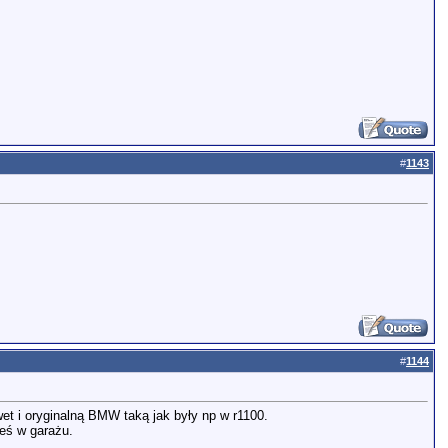
#
1143
#
1144
wet i oryginalną BMW taką jak były np w r1100.
teś w garażu.