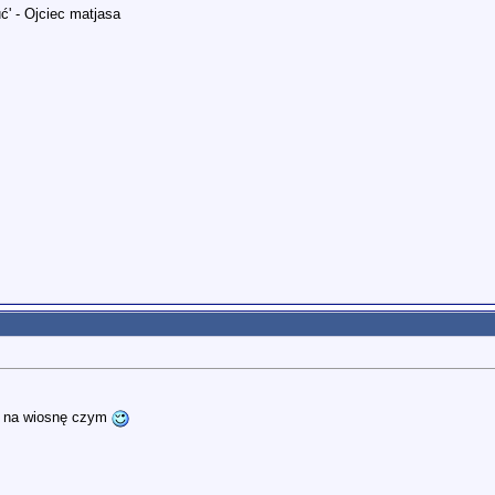
ć' - Ojciec matjasa
t na wiosnę czym