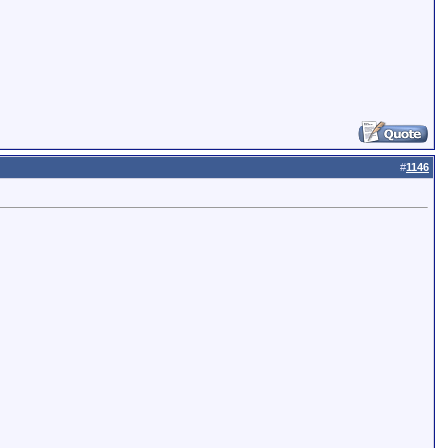
#
1146