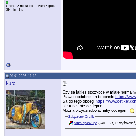
Online: 3 miesiące 1 dzień 6 godz
39 min 49 s
04.01.2026, 11:42
kurol
Czy sa jakies szczypce w miare normalny
Prawdopodobnie sa to opaski
https://www
Sa do tego obcegi
https://www.oetiker.co
ale u nas nie dostepne.
Mozna przydziadowac niby obcegami
Załączone Grafiki
fotka opaski.jpg
(240.7 KB, 18 wyświetleń