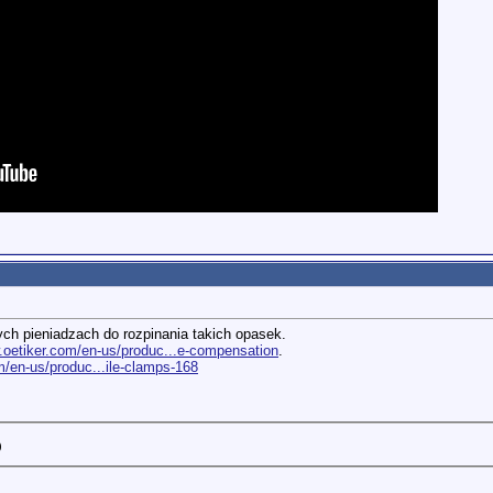
ch pieniadzach do rozpinania takich opasek.
.oetiker.com/en-us/produc...e-compensation
.
m/en-us/produc...ile-clamps-168
)