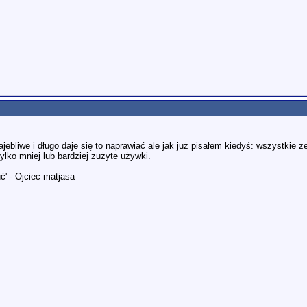
ebliwe i długo daje się to naprawiać ale jak już pisałem kiedyś: wszystkie ze
lko mniej lub bardziej zużyte używki.
ć' - Ojciec matjasa