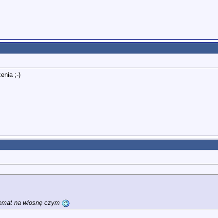
nia ;-)
lemat na wiosnę czym