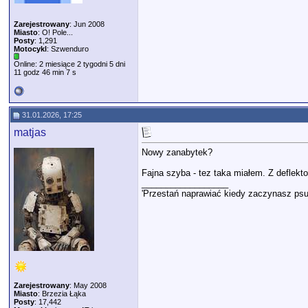
Zarejestrowany
: Jun 2008
Miasto
: O! Pole...
Posty
: 1,291
Motocykl
: Szwenduro
Online: 2 miesiące 2 tygodni 5 dni
11 godz 46 min 7 s
31.01.2026, 17:25
matjas
Nowy zanabytek?
Fajna szyba - tez taka miałem. Z deflekt
__________________
'Przestań naprawiać kiedy zaczynasz psu
Zarejestrowany
: May 2008
Miasto
: Brzezia Łąka
Posty
: 17,442