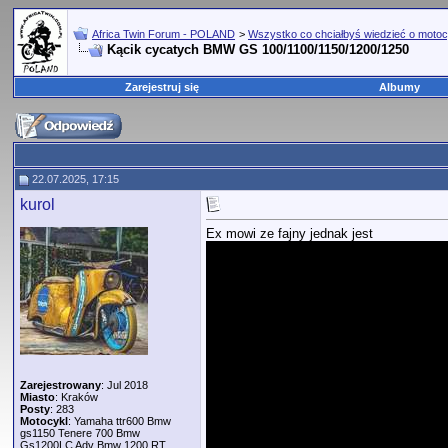
Africa Twin Forum - POLAND
>
Wszystko co chciałbyś wiedzieć o motoc
Kącik cycatych BMW GS 100/1100/1150/1200/1250
Zarejestruj się
Albumy
22.07.2025, 17:15
kurol
Ex mowi ze fajny jednak jest
Zarejestrowany
: Jul 2018
Miasto
: Kraków
Posty
: 283
Motocykl
: Yamaha ttr600 Bmw
gs1150 Tenere 700 Bmw
Gs1200LC Adv Bmw 1200 RT