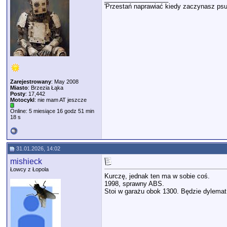
'Przestań naprawiać kiedy zaczynasz psu
Zarejestrowany
: May 2008
Miasto
: Brzezia Łąka
Posty
: 17,442
Motocykl
: nie mam AT jeszcze
Online: 5 miesiące 16 godz 51 min
18 s
31.01.2026, 14:02
mishieck
Łowcy z Łopola
Kurczę, jednak ten ma w sobie coś.
1998, sprawny ABS.
Stoi w garażu obok 1300. Będzie dylema