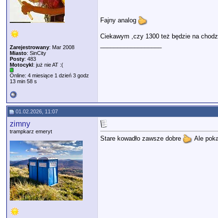
Fajny analog
Ciekawym ,czy 1300 też będzie na chodzi
__________________
Zarejestrowany
: Mar 2008
Miasto
: SinCity
Posty
: 483
Motocykl
: już nie AT :(
Online: 4 miesiące 1 dzień 3 godz
13 min 58 s
01.02.2026, 11:07
zimny
trampkarz emeryt
Stare kowadło zawsze dobre
Ale pok