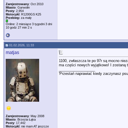
Zarejestrowany
: Oct 2010
Miasto
: Garwolin
Posty
: 2,954
Motocykl
: R1200GS K25
Przebieg:
za mały
Online: 2 miesiące 3 tygodni 3 dni
10 godz 27 min 2 s
01.02.2026, 11:33
matjas
1100, zwłaszcza te po 97r są mocno niezaj
ma części nowych wyjątkowo! I zostaną ty
__________________
'Przestań naprawiać kiedy zaczynasz psu
Zarejestrowany
: May 2008
Miasto
: Brzezia Łąka
Posty
: 17,442
Motocykl
: nie mam AT jeszcze