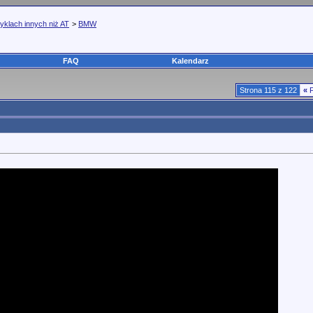
yklach innych niż AT
>
BMW
FAQ
Kalendarz
Strona 115 z 122
«
F