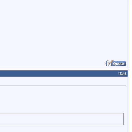
#
1142