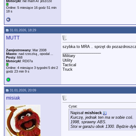
Motocykl
: nie mam AT jeszcze
Online: 5 miesiące 16 godz 51 min
18 s
31.01.2026, 18:29
MUTT
szybka to MRA .. sprzęt do pozazdroszcze
Zarejestrowany
: Mar 2008
__________________
Miasto
: nad rzeczką , opodal ...
Military
Posty
: 668
Utility
Motocykl
: RD07a
Tactical
Online: 4 miesiące 3 tygodni 5 dni 2
Truck
godz 23 min 9 s
31.01.2026, 20:09
misiak
Cytat:
Napisał
mishieck
Kurczę, jednak ten ma w sobie coś.
1998, sprawny ABS.
Stoi w garażu obok 1300. Będzie dy