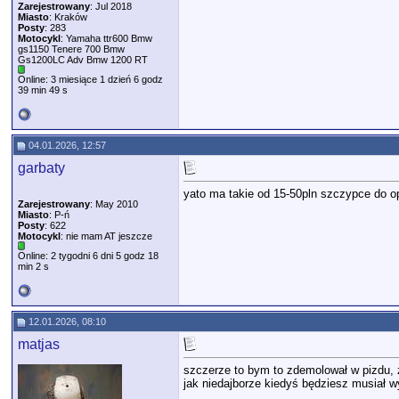
Zarejestrowany
: Jul 2018
Miasto
: Kraków
Posty
: 283
Motocykl
: Yamaha ttr600 Bmw
gs1150 Tenere 700 Bmw
Gs1200LC Adv Bmw 1200 RT
Online: 3 miesiące 1 dzień 6 godz
39 min 49 s
04.01.2026, 12:57
garbaty
yato ma takie od 15-50pln szczypce do op
Zarejestrowany
: May 2010
Miasto
: P-ń
Posty
: 622
Motocykl
: nie mam AT jeszcze
Online: 2 tygodni 6 dni 5 godz 18
min 2 s
12.01.2026, 08:10
matjas
szczerze to bym to zdemolował w pizdu, z
jak niedajborze kiedyś będziesz musiał wy
__________________