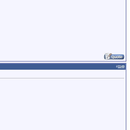
#
1149