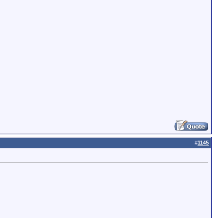
#
1145