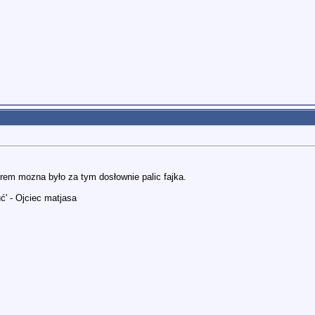
orem mozna było za tym dosłownie palic fajka.
ć' - Ojciec matjasa