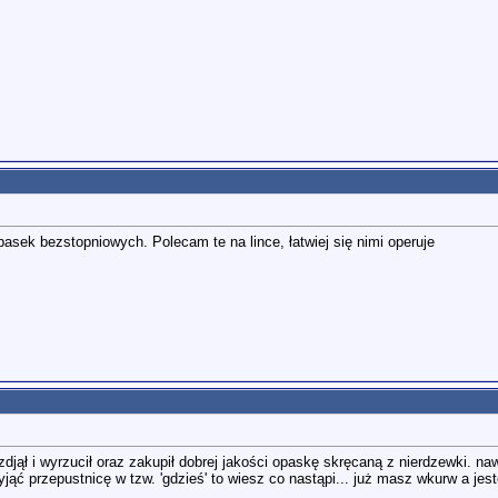
asek bezstopniowych. Polecam te na lince, łatwiej się nimi operuje
djął i wyrzucił oraz zakupił dobrej jakości opaskę skręcaną z nierdzewki. na
jąć przepustnicę w tzw. 'gdzieś' to wiesz co nastąpi... już masz wkurw a jes