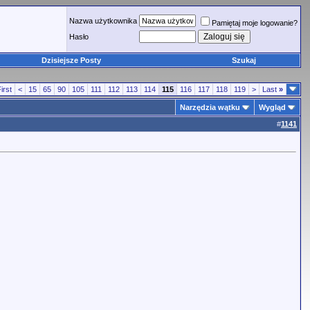
Nazwa użytkownika
Pamiętaj moje logowanie?
Hasło
Dzisiejsze Posty
Szukaj
irst
<
15
65
90
105
111
112
113
114
115
116
117
118
119
>
Last
»
Narzędzia wątku
Wygląd
#
1141