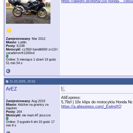
https://allegro.pl/oferta/10x-honda-...ce6
Zarejestrowany
: Mar 2012
Miasto
: Lublin
Posty
: 8,038
Motocykl
: cz350/ bandit600/ zx12r/
varadero/vfr1200xd
Online: 5 miesiące 1 dzień 19 godz
51 min 54 s
31.03.2025, 20:52
ArEZ
AliExpress:
Zarejestrowany
: Aug 2019
5,79zł | 10x klips do motocykla Honda Nc
Miasto
: łódzkie na granicy ze
https://a.aliexpress.com/_EwIrgXQ
śląskim
Posty
: 264
Motocykl
: nie mam AT jeszcze
Online: 3 tygodni 6 dni 10 godz 17
min 8 s