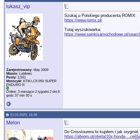
lukasz_vip
Szukaj u Polskiego producenta ROMIX:
https://www.romix.pl/
Tutaj wyszukiwarka:
https://www.spinkisamochodowe.pl/searc
Zarejestrowany
: May 2009
Miasto
: Lubliniec
Posty
: 2,551
Motocykl
: KTM LC8 950 SUPER
ENDURO R
Online: 3 miesiące 2 tygodni 2 dni 8
godz 37 min 30 s
31.03.2025, 16:26
Melon
Do Crosstourera te kupiłem i jak oryginał
https://allegro.pl/oferta/10x-honda-...ce6