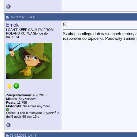
31.03.2025, 14:45
Emek
I CAN'T KEEP CALM I'M FROM
POLAND KU_WA Słońce do
Szukaj na allegro lub w sklepach motory
04.09.24
rozporowe do tapicerki. Pasowały zamienn
Zarejestrowany
: Aug 2015
Miasto
: Scyzortown
Posty
: 11,788
Motocykl
: No Afrika anymore
Online: 1 rok 8 miesiące 1 tydzień 2
dni 5 godz 59 min 13 s
31.03.2025, 14:47