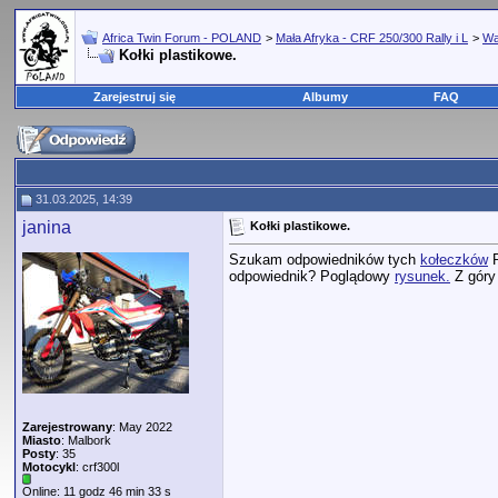
Africa Twin Forum - POLAND
>
Mała Afryka - CRF 250/300 Rally i L
>
Wa
Kołki plastikowe.
Zarejestruj się
Albumy
FAQ
31.03.2025, 14:39
janina
Kołki plastikowe.
Szukam odpowiedników tych
kołeczków
P
odpowiednik? Poglądowy
rysunek.
Z góry 
Zarejestrowany
: May 2022
Miasto
: Malbork
Posty
: 35
Motocykl
: crf300l
Online: 11 godz 46 min 33 s