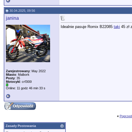
30.04.2025, 09:56
janina
Idealnie pasuje Romix B22085
taki
45 zł 
Zarejestrowany
: May 2022
Miasto
: Malbork
Posty
: 35
Motocykl
: crf300l
Online: 11 godz 46 min 33 s
«
Poprzed
Zasady Postowania