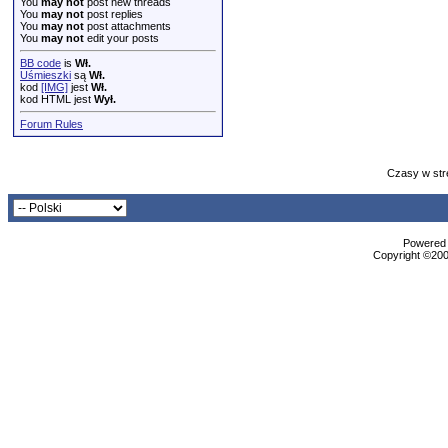
You
may not
post new threads
You
may not
post replies
You
may not
post attachments
You
may not
edit your posts
BB code
is
Wł.
Uśmieszki
są
Wł.
kod
[IMG]
jest
Wł.
kod HTML jest
Wył.
Forum Rules
Czasy w str
Powered b
Copyright ©2000