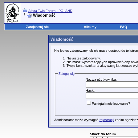
Africa Twin Forum - POLAND
Wiadomość
Zarejestruj się
Albumy
FAQ
Wiadomość
Nie jesteś zalogowany lub nie masz dostepu do tej str
Nie jesteś zalogowany.
Nie masz wystarczających uprawnień aby otwo
Twoje konto czeka na aktywację lub zostało wy
Zaloguj się
Nazwa użytkownika:
Hasło:
Pamiętaj moje logowanie?
Administrator może wymagać
rejestracji
zanim będziesz
Skocz do forum