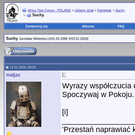
Africa Twin Forum - POLAND
>
Główny dział
>
Pamiętnik
>
Suchy
Suchy
Zarejestruj się
Albumy
FAQ
Suchy
Jarosław Wieteska [✰01.03.1966 ✞03.01.2026]
12.01.2026, 08:05
matjas
Wyrazy współczucia dl
Spoczywaj w Pokoju.
[i]
_________________
'Przestań naprawiać 