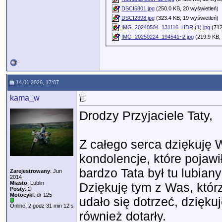
DSCI5801.jpg
(250.0 KB, 20 wyświetleń)
DSCI2398.jpg
(323.4 KB, 19 wyświetleń)
IMG_20240504_131116_HDR (1).jpg
(712
IMG_20250224_194541~2.jpg
(219.9 KB,
14.01.2026, 17:07
kama_w
Drodzy Przyjaciele Taty,
Z całego serca dziękuję 
kondolencje, które pojawi
bardzo Tata był tu lubiany
Zarejestrowany
: Jun
2014
Miasto
: Lublin
Dziękuję tym z Was, którz
Posty
: 2
Motocykl
: dr 125
udało się dotrzeć, dzięku
Online: 2 godz 31 min 12 s
również dotarły.