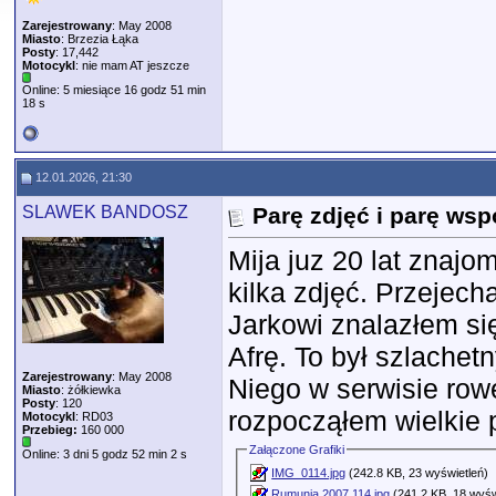
Zarejestrowany
: May 2008
Miasto
: Brzezia Łąka
Posty
: 17,442
Motocykl
: nie mam AT jeszcze
Online: 5 miesiące 16 godz 51 min
18 s
12.01.2026, 21:30
SLAWEK BANDOSZ
Parę zdjęć i parę ws
Mija juz 20 lat znaj
kilka zdjęć. Przejech
Jarkowi znalazłem si
Afrę. To był szlache
Zarejestrowany
: May 2008
Niego w serwisie row
Miasto
: żółkiewka
Posty
: 120
rozpocząłem wielkie 
Motocykl
: RD03
Przebieg:
160 000
Załączone Grafiki
Online: 3 dni 5 godz 52 min 2 s
IMG_0114.jpg
(242.8 KB, 23 wyświetleń)
Rumunia 2007 114.jpg
(241.2 KB, 18 wyśw