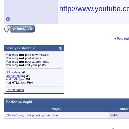
http://www.youtube
«
Poprzed
Zasady Postowania
You
may not
post new threads
You
may not
post replies
You
may not
post attachments
You
may not
edit your posts
BB code
is
Wł.
Uśmieszki
są
Wł.
kod
[IMG]
jest
Wł.
kod HTML jest
Wył.
Forum Rules
Podobne wątki
Wątek
Autor
„Suchy” sen, czyli projekt jedna torba
zylek