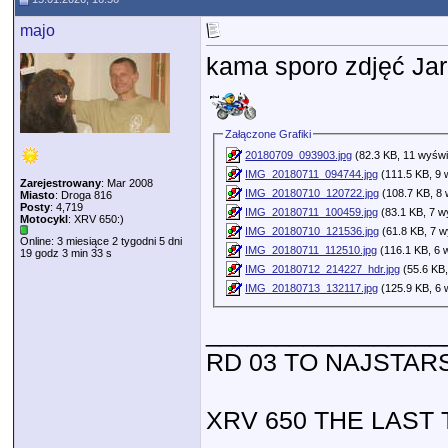
majo
kama sporo zdjęć Jark
Załączone Grafiki
20180709_093903.jpg
(82.3 KB, 11 wyświ
IMG_20180711_094744.jpg
(111.5 KB, 9 
Zarejestrowany
: Mar 2008
IMG_20180710_120722.jpg
(108.7 KB, 8 
Miasto
: Droga 816
Posty
: 4,719
IMG_20180711_100459.jpg
(83.1 KB, 7 w
Motocykl
: XRV 650:)
IMG_20180710_121536.jpg
(61.8 KB, 7 w
Online: 3 miesiące 2 tygodni 5 dni
IMG_20180711_112510.jpg
(116.1 KB, 6 
19 godz 3 min 33 s
IMG_20180712_214227_hdr.jpg
(55.6 KB,
IMG_20180713_132117.jpg
(125.9 KB, 6 
_________________
RD 03 TO NAJSTAR
XRV 650 THE LAST