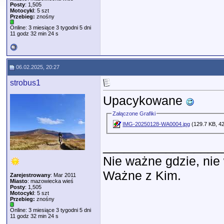
Posty
: 1,505
Motocykl
: 5 szt
Przebieg:
znośny
Online: 3 miesiące 3 tygodni 5 dni
11 godz 32 min 24 s
06.02.2025, 20:27
strobus1
Upacykowane
Załączone Grafiki
IMG-20250128-WA0004.jpg
(129.7 KB, 42
_________________
Nie ważne gdzie, ni
Ważne z Kim.
Zarejestrowany
: Mar 2011
Miasto
: mazowiecka wieś
Posty
: 1,505
Motocykl
: 5 szt
Przebieg:
znośny
Online: 3 miesiące 3 tygodni 5 dni
11 godz 32 min 24 s