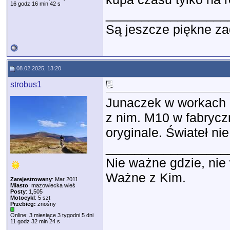
16 godz 16 min 42 s
_________________
Są jeszcze piękne za
08.02.2025, 13:20
strobus1
Junaczek w workach 
z nim. M10 w fabrycz
oryginale. Świateł ni
_________________
Nie ważne gdzie, ni
Ważne z Kim.
Zarejestrowany
: Mar 2011
Miasto
: mazowiecka wieś
Posty
: 1,505
Motocykl
: 5 szt
Przebieg:
znośny
Online: 3 miesiące 3 tygodni 5 dni
11 godz 32 min 24 s