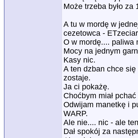
Może trzeba było za 
A tu w mordę w jedne
cezetowca - ETzeciar
O w mordę.... paliwa 
Mocy na jednym garn
Kasy nic.
A ten dzban chce się 
zostaje.
Ja ci pokażę.
Choćbym miał pchać 
Odwijam manetkę i p
WARP.
Ale nie.... nic - ale 
Dał spokój za następ