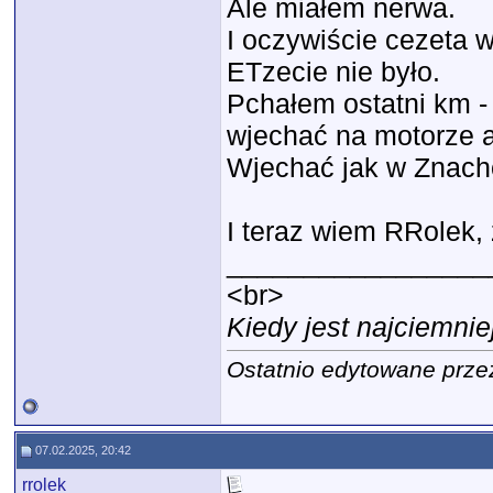
Ale miałem nerwa.
I oczywiście cezeta 
ETzecie nie było.
Pchałem ostatni km -
wjechać na motorze a
Wjechać jak w Znach
I teraz wiem RRolek, 
_________________
<br>
Kiedy jest najciemnie
Ostatnio edytowane prze
07.02.2025, 20:42
rrolek