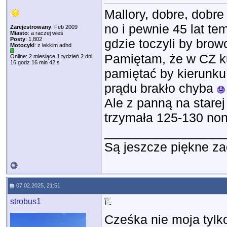
Mallory, dobre, dobr
no i pewnie 45 lat t
Zarejestrowany
: Feb 2009
Miasto
: a raczej wieś
Posty
: 1,802
gdzie toczyli by bro
Motocykl
: z lekkim adhd
Pamiętam, że w CZ k
Online: 2 miesiące 1 tydzień 2 dni
16 godz 16 min 42 s
pamiętać by kierunku
prądu brakło chyba
Ale z panną na starej
trzymała 125-130 non 
_________________
Są jeszcze piękne za
07.02.2025, 21:51
strobus1
Cześka nie moja tyl