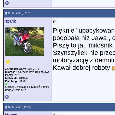
06.02.2025, 22:21
szarik
Pięknie "upacykowan
podobała niż Jawa , c
Piszę to ja , miłośni
Szynszyllek nie prze
motoryzację z demo
Kawał dobrej roboty
Zarejestrowany
: Mar 2011
Miasto
: ? nie Wieś kole Bełchatowa
Posty
: 702
Motocykl
: RD07a
Przebieg:
50500
Online: 2 miesiące 1 tydzień 5 dni 5
godz 24 min 53 s
07.02.2025, 12:05