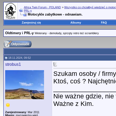
Africa Twin Forum - POLAND
>
Wszystko co chciałbyś wiedzieć o motoc
PRL-y
Motocykle zabytkowe - odnawiam.
Zarejestruj się
Albumy
FAQ
Oldtimery i PRL-y
Weterany - demoludy, sprzęty retro też scramblery
18.11.2024, 09:52
strobus1
Szukam osoby / firmy
Ktoś, coś ? Najchętn
_________________
Nie ważne gdzie, ni
Ważne z Kim.
Zarejestrowany
: Mar 2011
Miasto
: mazowiecka wieś