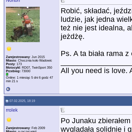
Norton
Robić, składać, jeźdz
ludzie, jak jedna wie
też nie jest idealna, 
jeżdżę.
Ps. A ta biała rama z
Zarejestrowany
: Jun 2015
_________________
Miasto
: Chocznia koło Wadowic
Posty
: 173
Motocykl
: RD07, TwinSport 350
All you need is love.
Przebieg:
73000
Online: 1 miesiąc 5 dni 6 godz 47
min 21 s
07.02.2025, 18:19
rrolek
Po Junaku zbierałem
wyglądała solidnie i 
Zarejestrowany
: Feb 2009
Miasto
: a raczej wieś