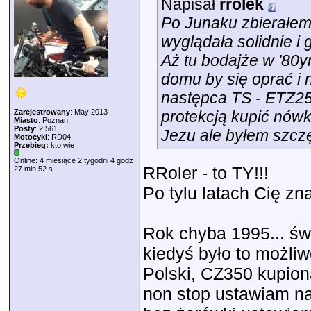
Napisał
rrolek
Po Junaku zbierałem
wyglądała solidnie i
Aż tu bodajże w '80
domu by się oprać i n
następca TS - ETZ25
Zarejestrowany
: May 2013
protekcją kupić nówkę
Miasto
: Poznan
Posty
: 2,561
Jezu ale byłem szcz
Motocykl
: RD04
Przebieg:
kto wie
Online: 4 miesiące 2 tygodni 4 godz
RRoler - to TY!!!
27 min 52 s
Po tylu latach Cię zna
Rok chyba 1995... św
kiedyś było to możli
Polski, CZ350 kupion
non stop ustawiam na