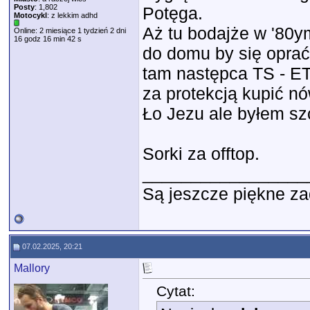
Posty
: 1,802
Potęga.
Motocykl
: z lekkim adhd
Aż tu bodajże w '80y
Online: 2 miesiące 1 tydzień 2 dni
16 godz 16 min 42 s
do domu by się oprać 
tam następca TS - ET
za protekcją kupić nó
Ło Jezu ale byłem sz
Sorki za offtop.
_________________
Są jeszcze piękne za
07.02.2025, 20:21
Mallory
Cytat: