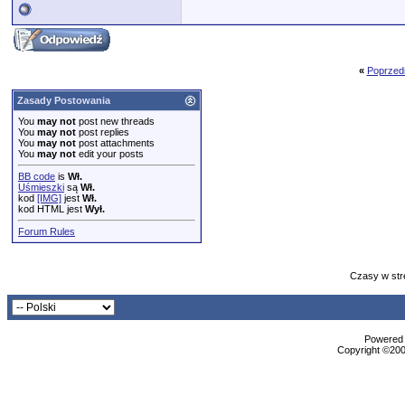
«
Poprzed
Zasady Postowania
You
may not
post new threads
You
may not
post replies
You
may not
post attachments
You
may not
edit your posts
BB code
is
Wł.
Uśmieszki
są
Wł.
kod
[IMG]
jest
Wł.
kod HTML jest
Wył.
Forum Rules
Czasy w str
Powered b
Copyright ©2000