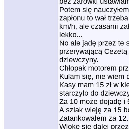
bez żarówki ustawia
Potem się nauczyłem,
zapłonu to wał trzeba
km/h, ale czasami zał
lekko...
No ale jadę przez te 
przerywającą Cezetą 
dziewczyny.
Chłopak motorem przyj
Kulam się, nie wiem c
Kasy mam 15 zł w kie
starczyło do dziewcz
Za 10 może dojadę i 
A szlak wleję za 15 b
Zatankowałem za 12.
Wlokę się dalej przez