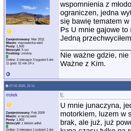
wspomnienia z młodoś
ograniczen, jedna wy
się bawię tematem w 
Ps U mnie gajowe to 
Jedną przechwyciłe
Zarejestrowany
: Mar 2011
Miasto
: mazowiecka wieś
_________________
Posty
: 1,505
Motocykl
: 5 szt
Nie ważne gdzie, ni
Przebieg:
znośny
Online: 3 miesiące 3 tygodni 5 dni
Ważne z Kim.
11 godz 32 min 24 s
07.02.2025, 22:11
rrolek
U mnie junaczyna, j
motorkiem, luzem w s
Zarejestrowany
: Feb 2009
Miasto
: a raczej wieś
Posty
: 1,802
brak, ale już, już p
Motocykl
: z lekkim adhd
kupa czasu tylko na 
Online: 2 miesiące 1 tydzień 2 dni