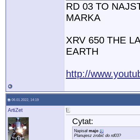
RD 03 TO NAJ
MARKA
XRV 650 THE L
EARTH
http://www.yout
06.01.2022, 14:19
ArtiZet
Cytat:
Napisał
majo
Planujesz zrobić do rd03?