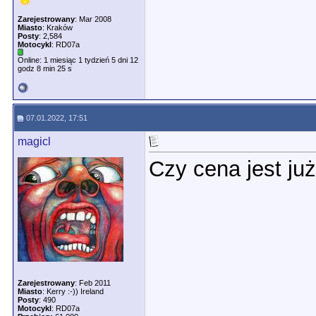
Zarejestrowany
: Mar 2008
Miasto
: Kraków
Posty
: 2,584
Motocykl
: RD07a
Online: 1 miesiąc 1 tydzień 5 dni 12
godz 8 min 25 s
07.01.2022, 17:51
magicl
Czy cena jest ju
Zarejestrowany
: Feb 2011
Miasto
: Kerry :-)) Ireland
Posty
: 490
Motocykl
: RD07a