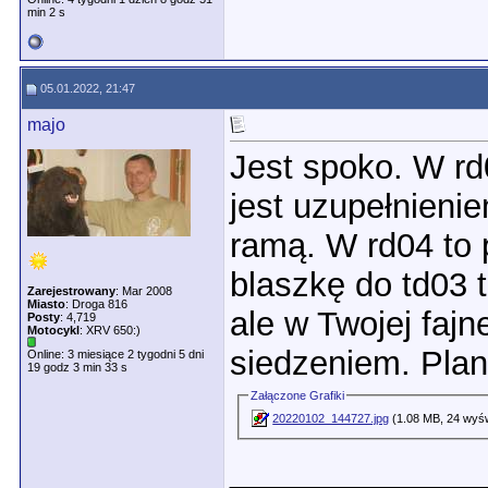
min 2 s
05.01.2022, 21:47
majo
Jest spoko. W r
jest uzupełnieni
ramą. W rd04 to 
blaszkę do td03 
Zarejestrowany
: Mar 2008
Miasto
: Droga 816
ale w Twojej fajn
Posty
: 4,719
Motocykl
: XRV 650:)
siedzeniem. Plan
Online: 3 miesiące 2 tygodni 5 dni
19 godz 3 min 33 s
Załączone Grafiki
20220102_144727.jpg
(1.08 MB, 24 wyśw
_____________