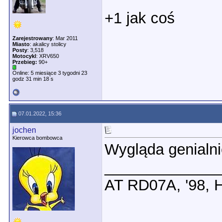
+1 jak coś
Zarejestrowany
: Mar 2011
Miasto
: akalicy stolicy
Posty
: 3,518
Motocykl
: XRV650
Przebieg:
90+
Online: 5 miesiące 3 tygodni 23
godz 31 min 18 s
07.01.2022, 15:36
jochen
Kierowca bombowca
Wygląda genialni
_____________
AT RD07A, '98,