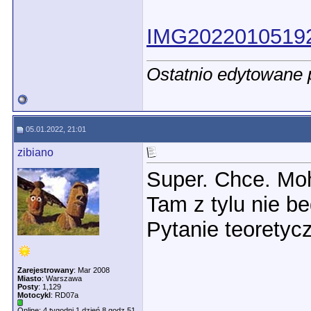
IMG20220105192
Ostatnio edytowane 
05.01.2022, 21:01
zibiano
Super. Chce. Mo
Tam z tylu nie b
Pytanie teoretyc
Zarejestrowany
: Mar 2008
Miasto
: Warszawa
Posty
: 1,129
Motocykl
: RD07a
Online: 4 tygodni 1 dzień 8 godz 51