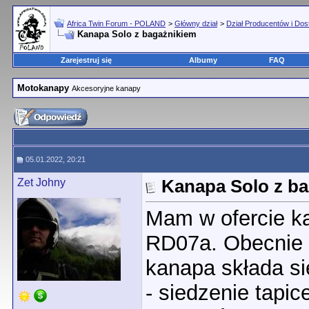
Africa Twin Forum - POLAND
>
Główny dział
>
Dział Producentów i Do
Kanapa Solo z bagażnikiem
Zarejestruj się
Albumy
FAQ
Motokanapy
Akcesoryjne kanapy
05.01.2022, 20:21
Zet Johny
Kanapa Solo z b
Mam w ofercie k
RD07a. Obecnie k
kanapa składa si
- siedzenie tapi