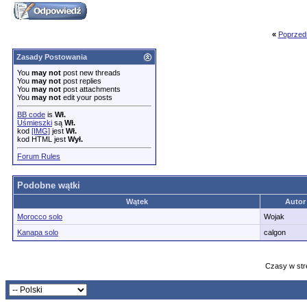
«
Poprzed
Zasady Postowania
You
may not
post new threads
You
may not
post replies
You
may not
post attachments
You
may not
edit your posts
BB code
is
Wł.
Uśmieszki
są
Wł.
kod
[IMG]
jest
Wł.
kod HTML jest
Wył.
Forum Rules
Podobne wątki
Wątek
Autor
Morocco solo
Wojak
Kanapa solo
calgon
Czasy w str