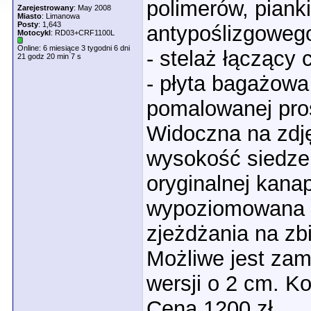
polimerów, pianki
Zarejestrowany
: May 2008
Miasto
: Limanowa
Posty
: 1,643
antypoślizgowego
Motocykl
: RD03+CRF1100L
Online: 6 miesiące 3 tygodni 6 dni
- stelaż łączący 
21 godz 20 min 7 s
- płyta bagażowa
pomalowanej pros
Widoczna na zdj
wysokość siedze
oryginalnej kana
wypoziomowana i
zjeżdżania na zbi
Możliwe jest zam
wersji o 2 cm. Ko
Cena 1200 zł