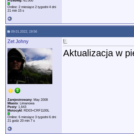
Przebieg:
61.000
Online: 2 miesiące 2 tygodni 4 dni
21 min 15 s
09.01.2022, 19:56
Zet Johny
Aktualizacja w p
Zarejestrowany
: May 2008
Miasto
: Limanowa
Posty
: 1,643
Motocykl
: RD03+CRF1100L
Online: 6 miesiące 3 tygodni 6 dni
21 godz 20 min 7 s