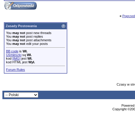
«
Poprzed
Zasady Postowania
You
may not
post new threads
You
may not
post replies
You
may not
post attachments
You
may not
edit your posts
BB code
is
Wł.
Uśmieszki
są
Wł.
kod
[IMG]
jest
Wł.
kod HTML jest
Wył.
Forum Rules
Czasy w str
Powered b
Copyright ©2000