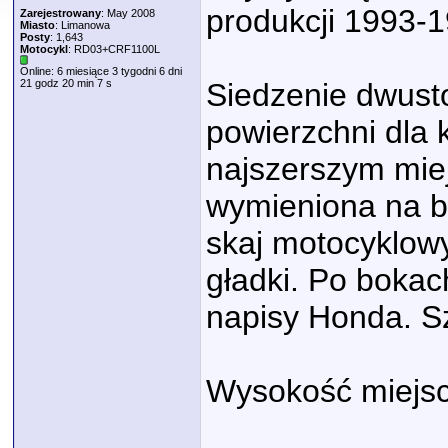
produkcji 1993-1
Zarejestrowany
: May 2008
Miasto
: Limanowa
Posty
: 1,643
Motocykl
: RD03+CRF1100L
Online: 6 miesiące 3 tygodni 6 dni
21 godz 20 min 7 s
Siedzenie dwust
powierzchni dla 
najszerszym miej
wymieniona na b
skaj motocyklow
gładki. Po boka
napisy Honda. S
Wysokość miejsca