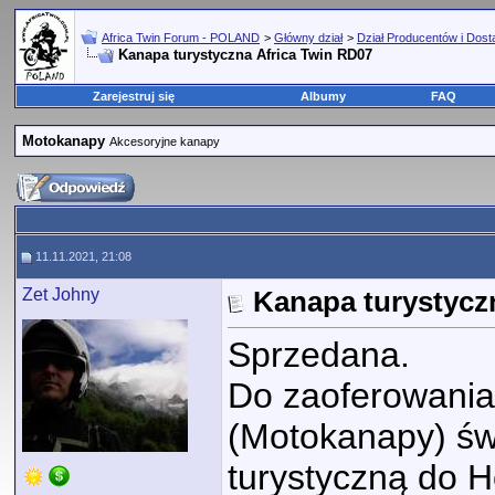
Africa Twin Forum - POLAND
>
Główny dział
>
Dział Producentów i Dos
Kanapa turystyczna Africa Twin RD07
Zarejestruj się
Albumy
FAQ
Motokanapy
Akcesoryjne kanapy
11.11.2021, 21:08
Zet Johny
Kanapa turystycz
Sprzedana.
Do zaoferowani
(Motokanapy) św
turystyczną do H