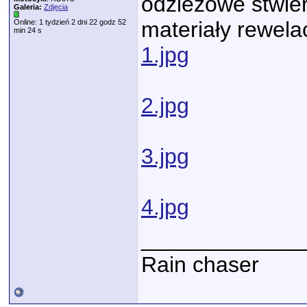
odzieżowe stwier
Galeria:
Zdjęcia
materiały rewela
Online: 1 tydzień 2 dni 22 godz 52
min 24 s
1.jpg
2.jpg
3.jpg
4.jpg
_____________
Rain chaser