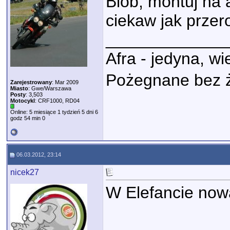
Blob, montuj na a
ciekaw jak przer
_____________
Afra - jedyna, w
Pożegnane bez 
Zarejestrowany
: Mar 2009
Miasto
: Gwe/Warszawa
Posty
: 3,503
Motocykl
: CRF1000, RD04
Online: 5 miesiące 1 tydzień 5 dni 6
godz 54 min 0
06.03.2012, 23:14
nicek27
W Elefancie now