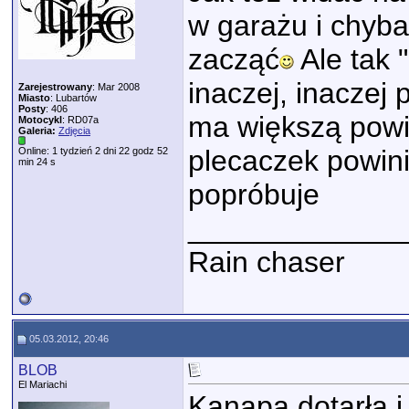
w garażu i chyba
zacząć
Ale tak 
inaczej, inaczej
Zarejestrowany
: Mar 2008
Miasto
: Lubartów
Posty
: 406
ma większą powi
Motocykl
: RD07a
Galeria:
Zdjęcia
plecaczek powini
Online: 1 tydzień 2 dni 22 godz 52
min 24 s
popróbuje
_____________
Rain chaser
05.03.2012, 20:46
BLOB
El Mariachi
Kanapa dotarła i