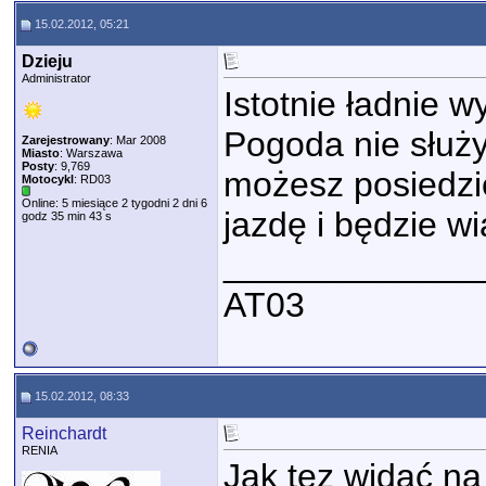
15.02.2012, 05:21
Dzieju
Administrator
Istotnie ładnie w
Pogoda nie służ
Zarejestrowany
: Mar 2008
Miasto
: Warszawa
Posty
: 9,769
możesz posiedzie
Motocykl
: RD03
Online: 5 miesiące 2 tygodni 2 dni 6
jazdę i będzie w
godz 35 min 43 s
_____________
AT03
15.02.2012, 08:33
Reinchardt
RENIA
Jak tez widać na