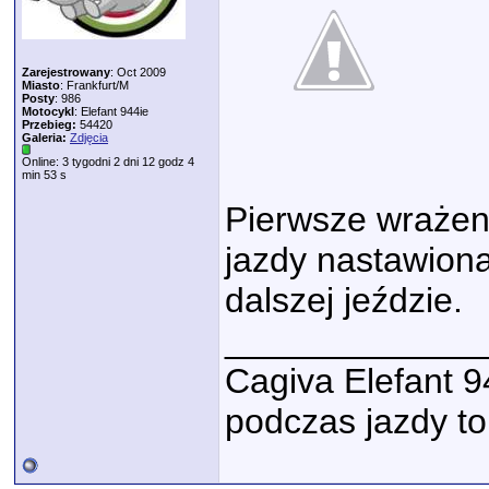
Zarejestrowany
: Oct 2009
Miasto
: Frankfurt/M
Posty
: 986
Motocykl
: Elefant 944ie
Przebieg:
54420
Galeria:
Zdjęcia
Online: 3 tygodni 2 dni 12 godz 4
min 53 s
Pierwsze wrażeni
jazdy nastawiona
dalszej jeździe.
_____________
Cagiva Elefant 9
podczas jazdy t