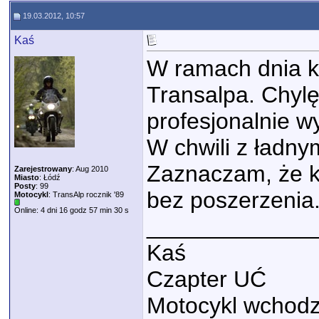
19.03.2012, 10:57
Kaś
W ramach dnia k
Transalpa. Chylę
profesjonalnie w
W chwili z ładny
Zaznaczam, że k
Zarejestrowany
: Aug 2010
Miasto
: Łódź
Posty
: 99
bez poszerzenia.
Motocykl
: TransAlp rocznik '89
Online: 4 dni 16 godz 57 min 30 s
_____________
Kaś
Czapter UĆ
Motocykl wchodzi