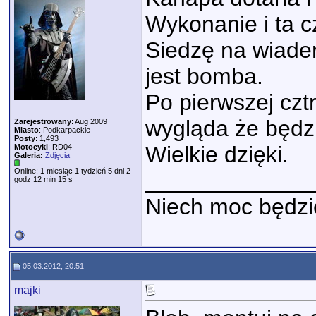
Wykonanie i ta c
Siedzę na wiader
jest bomba.
Po pierwszej czt
wygląda że będzi
Zarejestrowany
: Aug 2009
Miasto
: Podkarpackie
Posty
: 1,493
Wielkie dzięki.
Motocykl
: RD04
Galeria:
Zdjęcia
Online: 1 miesiąc 1 tydzień 5 dni 2
_____________
godz 12 min 15 s
Niech moc będzie 
05.03.2012, 20:51
majki