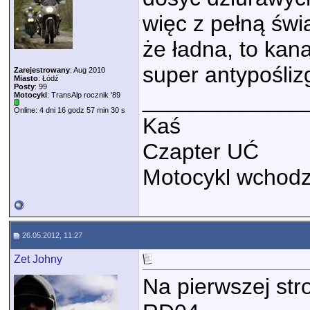
więc z pełną św
że ładna, to kan
super antypośliz
Zarejestrowany
: Aug 2010
Miasto
: Łódź
Posty
: 99
_____________
Motocykl
: TransAlp rocznik '89
Online: 4 dni 16 godz 57 min 30 s
Kaś
Czapter UĆ
Motocykl wchodzi
26.05.2012, 11:27
Zet Johny
Na pierwszej str