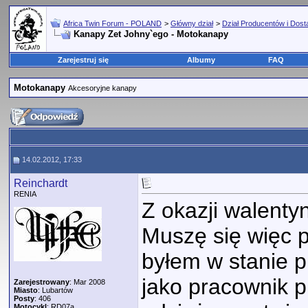
Africa Twin Forum - POLAND
>
Główny dział
>
Dział Producentów i Dos
Kanapy Zet Johny`ego - Motokanapy
Zarejestruj się
Albumy
FAQ
Motokanapy
Akcesoryjne kanapy
14.02.2012, 17:33
Reinchardt
RENIA
Z okazji walenty
Muszę się więc po
byłem w stanie p
jako pracownik 
Zarejestrowany
: Mar 2008
Miasto
: Lubartów
Posty
: 406
Motocykl
: RD07a