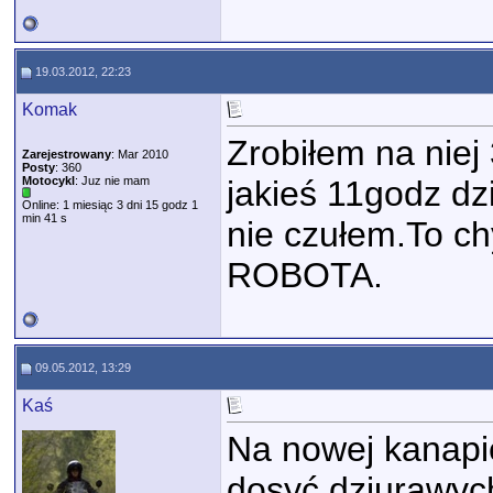
19.03.2012, 22:23
Komak
Zrobiłem na niej 
Zarejestrowany
: Mar 2010
Posty
: 360
Motocykl
: Juz nie mam
jakieś 11godz dzi
Online: 1 miesiąc 3 dni 15 godz 1
min 41 s
nie czułem.To 
ROBOTA.
09.05.2012, 13:29
Kaś
Na nowej kanapi
dosyć dziurawyc