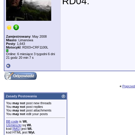
RD04.
Zarejestrowany
: May 2008
Miasto
: Limanowa
Posty
: 1,643
Motocykl
: RD03+CRF1100L
Online: 6 miesiące 3 tygodni 6 dni
21 godz 20 min 7 s
«
Poprzed
Zasady Postowania
You
may not
post new threads
You
may not
post replies
You
may not
post attachments
You
may not
edit your posts
BB code
is
Wł.
Uśmieszki
są
Wł.
kod
[IMG]
jest
Wł.
kod HTML jest
Wył.