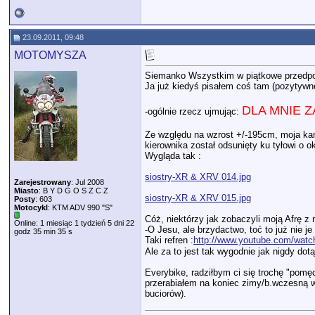
23.09.2011, 09:48
MOTOMYSZA
Siemanko Wszystkim w piątkowe przedpo
Ja już kiedyś pisałem coś tam (pozytyw
DLA MNIE ZA
-ogólnie rzecz ujmując:
Ze względu na wzrost +/-195cm, moja kan
kierownika został odsunięty ku tyłowi o 
Wygląda tak :
siostry-XR & XRV 014.jpg
Zarejestrowany
: Jul 2008
Miasto
: B Y D G O S Z C Z
siostry-XR & XRV 015.jpg
Posty
: 603
Motocykl
: KTM ADV 990 "S"
Cóż, niektórzy jak zobaczyli moją Afrę z
Online: 1 miesiąc 1 tydzień 5 dni 22
-O Jesu, ale brzydactwo, toć to już nie j
godz 35 min 35 s
Taki refren :
http://www.youtube.com/wa
Ale za to jest tak wygodnie jak nigdy dotą
Everybike, radziłbym ci się trochę "pomę
przerabiałem na koniec zimy/b.wczesną wi
buciorów).