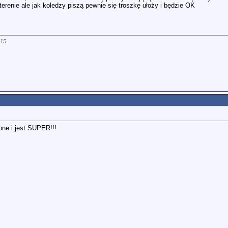
renie ale jak koledzy piszą pewnie się troszkę ułoży i będzie OK
:15
one i jest SUPER!!!