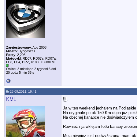
Zarejestrowany
: Aug 2008
Miasto
: Bydgoszcz
Posty
: 2,206
Motocykl
: RD07, RD07a, RD07a,
LC8, LC4, DRZ, K100, XL600LM
Online: 3 miesiące 2 tygodni 6 dni
20 godz 5 min 35 s
26.09.2011, 19:41
KML
Ja w ten weekend jechałem na Podlaskie ,
Na oryginale po ok 150 Km dupa już piekł
Na obecnej kanapce nie doświadczyłem cze
Również i ja wklejam fotki kanapy zrobio
Moja również jest podwyższona, mam ok 