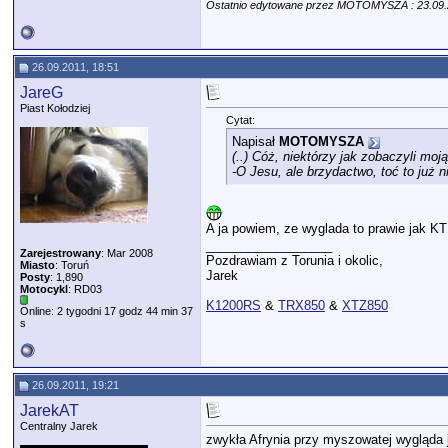
Ostatnio edytowane przez MOTOMYSZA : 23.09
26.09.2011, 18:51
JareG
Piast Kołodziej
Cytat:
Napisał
MOTOMYSZA
(..) Cóż, niektórzy jak zobaczyli moj
-O Jesu, ale brzydactwo, toć to już ni
A ja powiem, ze wyglada to prawie jak K
__________________
Zarejestrowany
: Mar 2008
Pozdrawiam z Torunia i okolic,
Miasto
: Toruń
Jarek
Posty
: 1,890
Motocykl
: RD03
K1200RS
&
TRX850
&
XTZ850
Online: 2 tygodni 17 godz 44 min 37
s
26.09.2011, 19:21
JarekAT
Centralny Jarek
zwykła Afrynia przy myszowatej wygląda