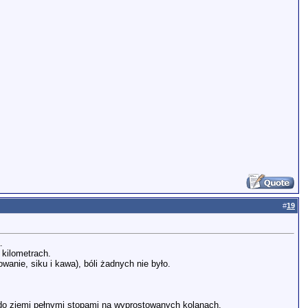
#
19
.
 kilometrach.
anie, siku i kawa), bóli żadnych nie było.
o ziemi pełnymi stopami na wyprostowanych kolanach.