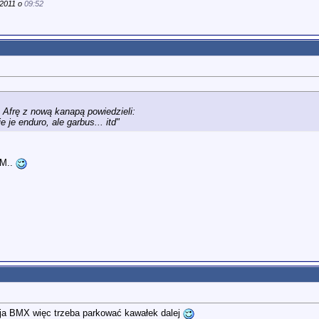
.2011 o
09:52
ą Afrę z nową kanapą powiedzieli:
e je enduro, ale garbus... itd"
TM..
 ja BMX więc trzeba parkować kawałek dalej