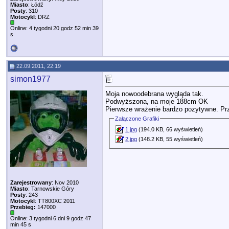
Miasto
: Łódź
Posty
: 310
Motocykl
: DRZ
Online: 4 tygodni 20 godz 52 min 39
s
22.09.2011, 22:19
simon1977
Moja nowoodebrana wygląda tak.
Podwyższona, na moje 188cm OK
Pierwsze wrażenie bardzo pozytywne. Prz
Załączone Grafiki
1.jpg
(194.0 KB, 66 wyświetleń)
2.jpg
(148.2 KB, 55 wyświetleń)
Zarejestrowany
: Nov 2010
Miasto
: Tarnowskie Góry
Posty
: 243
Motocykl
: TT800XC 2011
Przebieg:
147000
Online: 3 tygodni 6 dni 9 godz 47
min 45 s