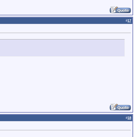
#
17
#
18