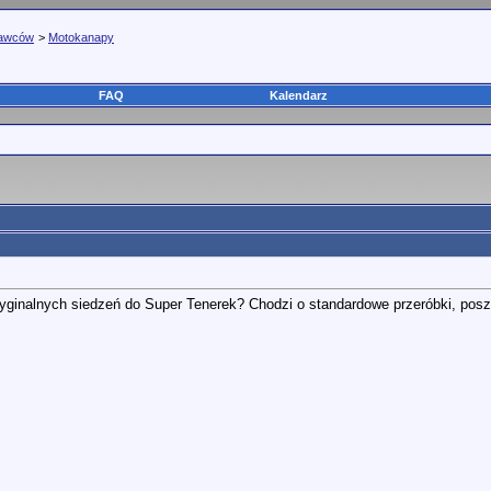
tawców
>
Motokanapy
FAQ
Kalendarz
 oryginalnych siedzeń do Super Tenerek? Chodzi o standardowe przeróbki, po