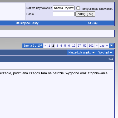
Nazwa użytkownika
Pamiętaj moje logowanie?
Hasło
Dzisiejsze Posty
Szukaj
Strona 2 z 107
<
1
2
3
4
5
6
12
27
52
102
>
Last
»
Narzędzia wątku
Wygląd
#
11
szerzenie, podmiana czegoś tam na bardziej wygodne oraz stopniowanie.