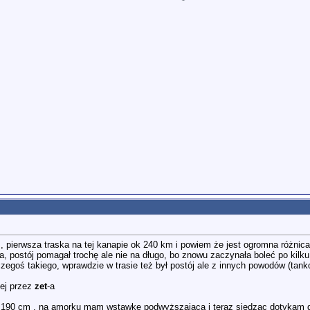
 pierwsza traska na tej kanapie ok 240 km i powiem że jest ogromna różnica
a, postój pomagał trochę ale nie na długo, bo znowu zaczynała boleć po kilku
goś takiego, wprawdzie w trasie też był postój ale z innych powodów (tankow
nej przez
zet
-a
190 cm , na amorku mam wstawkę podwyższającą i teraz siedząc dotykam d