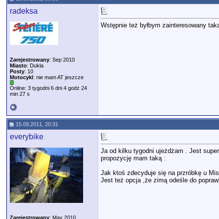
radeksa
Wstępnie też byłbym zainteresowany taką
Zarejestrowany
: Sep 2010
Miasto
: Dukla
Posty
: 10
Motocykl
: nie mam AT jeszcze
Online: 3 tygodni 6 dni 4 godz 24
min 27 s
15.09.2011, 20:31
everybike
Ja od kilku tygodni ujeżdżam . Jest sup
propozycję mam taką :
Jak ktoś zdecyduje się na przróbkę u Mi
Jest też opcja ,że zimą odeśle do poprawk
Zarejestrowany
: May 2010