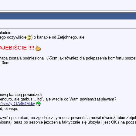
łudnie.
nego oczywiście
) o kanapie od Zetjohnego, ale
JEBIŚCIE !!!!
apa została podniesiona +/-5cm,jak również dla polepszenia komfortu poszer
ok 3cm
 nową kanapą powiedzieli:
e enduro, ale garbus... itd", ale wiecie co Wam powiem/zaśpiewam?
tch?v=ZyDTA464Mdw
d, ot wsjo.
czyć' i poczekać, bo zgodnie z tym co z pewnością mówił również tobie Zetjo
osną i teraz po sezonie jeżdżenia faktycznie się ułożyła i jest OK ( na poc