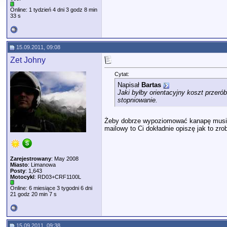
Online: 1 tydzień 4 dni 3 godz 8 min
33 s
15.09.2011, 09:08
Zet Johny
Cytat:
Napisał
Bartas
Jaki byłby orientacyjny koszt przer
stopniowanie.
Żeby dobrze wypoziomować kanapę musiałb
mailowy to Ci dokładnie opiszę jak to zro
Zarejestrowany
: May 2008
Miasto
: Limanowa
Posty
: 1,643
Motocykl
: RD03+CRF1100L
Online: 6 miesiące 3 tygodni 6 dni
21 godz 20 min 7 s
15.09.2011, 09:38