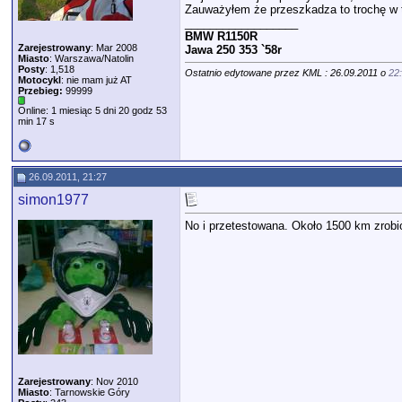
Zauważyłem że przeszkadza to trochę w te
__________________
BMW R1150R
Zarejestrowany
: Mar 2008
Jawa 250 353 `58r
Miasto
: Warszawa/Natolin
Posty
: 1,518
Ostatnio edytowane przez KML : 26.09.2011 o
22
Motocykl
: nie mam już AT
Przebieg:
99999
Online: 1 miesiąc 5 dni 20 godz 53
min 17 s
26.09.2011, 21:27
simon1977
No i przetestowana. Około 1500 km zrobi
Zarejestrowany
: Nov 2010
Miasto
: Tarnowskie Góry