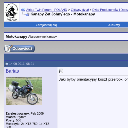
Africa Twin Forum - POLAND
>
Główny dział
>
Dział Producentów i Dos
Kanapy Zet Johny`ego - Motokanapy
Zarejestruj się
Albumy
Motokanapy
Akcesoryjne kanapy
14.09.2011, 08:21
Bartas
Jaki byłby orientacyjny koszt przeróbki
Zarejestrowany
: Feb 2009
Miasto
: Bytom
Posty
: 566
Motocykl
: 2x XTZ 750, 1x XTZ
660.