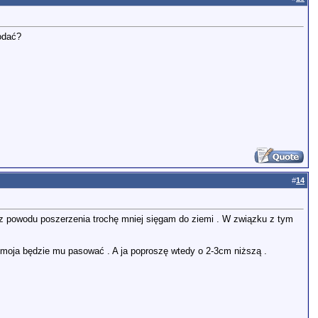
odać?
#
14
o z powodu poszerzenia trochę mniej sięgam do ziemi . W związku z tym
 moja będzie mu pasować . A ja poproszę wtedy o 2-3cm niższą .