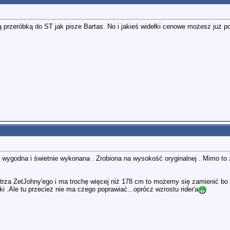
 przeróbką do ST jak pisze Bartas. No i jakieś widełki cenowe możesz już p
er wygodna i świetnie wykonana . Zrobiona na wysokość oryginalnej . Mimo t
strza ZetJohny'ego i ma trochę więcej niż 178 cm to możemy się zamienić bo
i .Ale tu przecież nie ma czego poprawiać...oprócz wzrostu rider'a