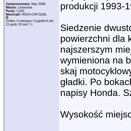
produkcji 1993-1
Zarejestrowany
: May 2008
Miasto
: Limanowa
Posty
: 1,643
Motocykl
: RD03+CRF1100L
Online: 6 miesiące 3 tygodni 6 dni
21 godz 20 min 7 s
Siedzenie dwust
powierzchni dla 
najszerszym miej
wymieniona na b
skaj motocyklow
gładki. Po boka
napisy Honda. S
Wysokość miejsca