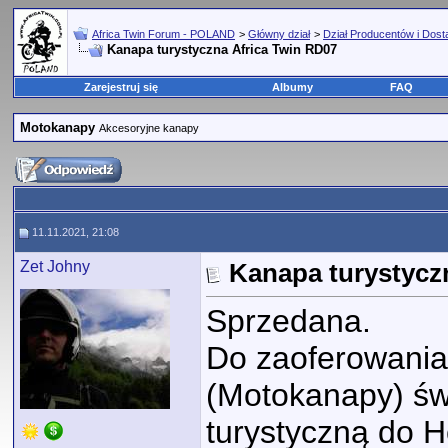
Africa Twin Forum - POLAND
>
Główny dział
>
Dział Producentów i Dos
Kanapa turystyczna Africa Twin RD07
Zarejestruj się
Albumy
FAQ
Motokanapy
Akcesoryjne kanapy
11.11.2021, 21:08
Zet Johny
Kanapa turystycz
Sprzedana.
Do zaoferowani
(Motokanapy) św
turystyczną do H