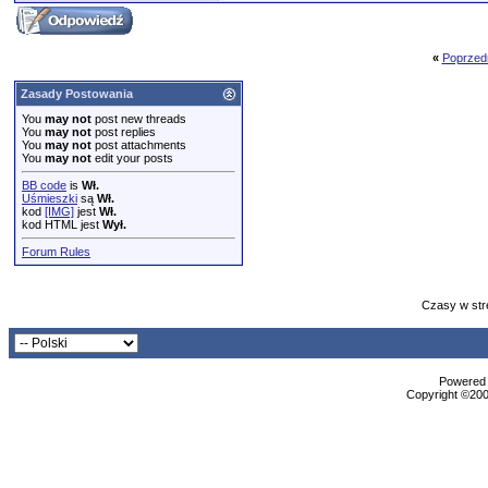
«
Poprzed
Zasady Postowania
You
may not
post new threads
You
may not
post replies
You
may not
post attachments
You
may not
edit your posts
BB code
is
Wł.
Uśmieszki
są
Wł.
kod
[IMG]
jest
Wł.
kod HTML jest
Wył.
Forum Rules
Czasy w str
Powered b
Copyright ©2000