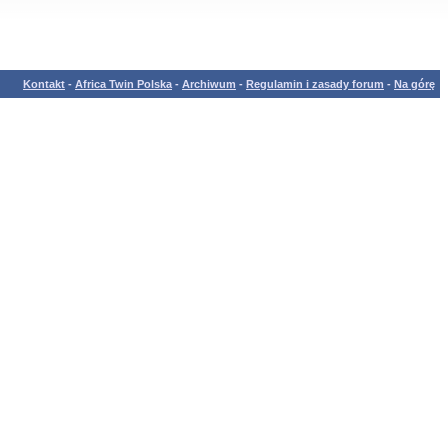
Kontakt
-
Africa Twin Polska
-
Archiwum
-
Regulamin i zasady forum
-
Na górę