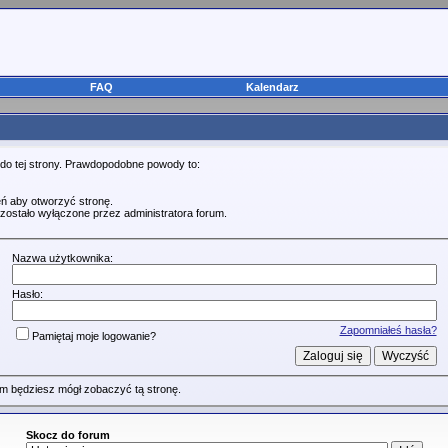
FAQ
Kalendarz
 do tej strony. Prawdopodobne powody to:
ń aby otworzyć stronę.
zostało wyłączone przez administratora forum.
Nazwa użytkownika:
Hasło:
Zapomniałeś hasła?
Pamiętaj moje logowanie?
m będziesz mógł zobaczyć tą stronę.
Skocz do forum