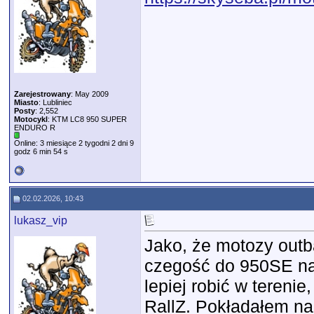
Zarejestrowany
: May 2009
Miasto
: Lubliniec
Posty
: 2,552
Motocykl
: KTM LC8 950 SUPER
ENDURO R
Online: 3 miesiące 2 tygodni 2 dni 9
godz 6 min 54 s
02.02.2026, 10:43
lukasz_vip
Jako, że motozy out
czegość do 950SE na 
lepiej robić w teren
RallZ. Pokładałem na