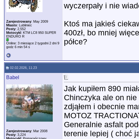
wyczerpały i nie wia
Ktoś ma jakieś ciekaw
Zarejestrowany
: May 2009
Miasto
: Lubliniec
Posty
: 2,552
400zł, bo mniej więce
Motocykl
: KTM LC8 950 SUPER
ENDURO R
półce?
Online: 3 miesiące 2 tygodni 2 dni 9
godz 6 min 54 s
02.02.2026, 11:23
Babel
Jak kupiłem 890 miał
Chinczyka ale on nie 
zdjąłem i obecnie ma
MOTOZ TRACTIONATO
Generalnie asfalt pod
Zarejestrowany
: Mar 2008
terenie lepiej ( choć 
Posty
: 3,224
Motocykl
: Pomarańczowy