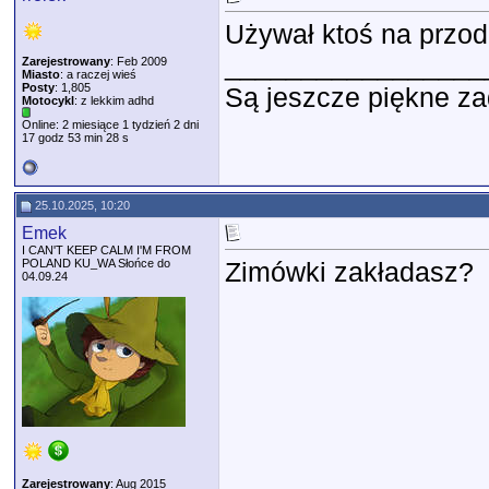
Używał ktoś na przod
_________________
Zarejestrowany
: Feb 2009
Miasto
: a raczej wieś
Posty
: 1,805
Są jeszcze piękne za
Motocykl
: z lekkim adhd
Online: 2 miesiące 1 tydzień 2 dni
17 godz 53 min 28 s
25.10.2025, 10:20
Emek
I CAN'T KEEP CALM I'M FROM
POLAND KU_WA Słońce do
Zimówki zakładasz?
04.09.24
Zarejestrowany
: Aug 2015