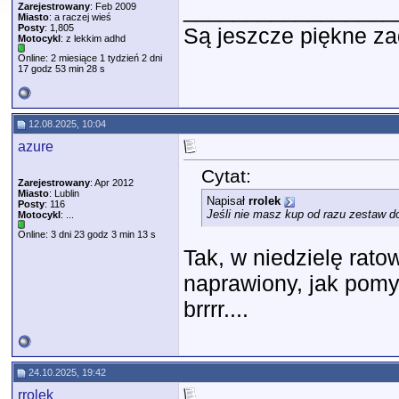
_________________
Zarejestrowany
: Feb 2009
Miasto
: a raczej wieś
Posty
: 1,805
Są jeszcze piękne za
Motocykl
: z lekkim adhd
Online: 2 miesiące 1 tydzień 2 dni
17 godz 53 min 28 s
12.08.2025, 10:04
azure
Cytat:
Zarejestrowany
: Apr 2012
Miasto
: Lublin
Napisał
rrolek
Posty
: 116
Jeśli nie masz kup od razu zestaw 
Motocykl
: ...
Online: 3 dni 23 godz 3 min 13 s
Tak, w niedzielę rato
naprawiony, jak pomyś
brrrr....
24.10.2025, 19:42
rrolek