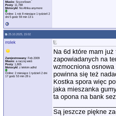
Miasto
: Scyzortown
Posty
: 11,788
Motocykl
: No Afrika anymore
Online: 1 rok 8 miesiące 1 tydzień 2
dni 5 godz 59 min 13 s
25.10.2025, 15:02
rrolek
Na 6d które mam już 
zapowiadanych na ten
Zarejestrowany
: Feb 2009
Miasto
: a raczej wieś
Posty
: 1,805
wzmocniona osnowa w
Motocykl
: z lekkim adhd
powinna się też nadać.
Online: 2 miesiące 1 tydzień 2 dni
17 godz 53 min 28 s
Kostka spora więc pow
jaka mieszanka gumy, 
ta opona na bank sez
_________________
Są jeszcze piękne za