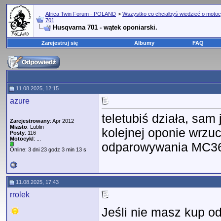
Africa Twin Forum - POLAND
>
Wszystko co chciałbyś wiedzieć o motoc
701
Husqvarna 701 - wątek oponiarski.
Zarejestruj się
Albumy
FAQ
11.08.2025, 12:15
azure
teletubiś działa, sa
Zarejestrowany
: Apr 2012
Miasto
: Lublin
kolejnej oponie wrzuc
Posty
: 116
Motocykl
: ...
odparowywania MC360
Online: 3 dni 23 godz 3 min 13 s
11.08.2025, 17:43
rrolek
Jeśli nie masz kup o