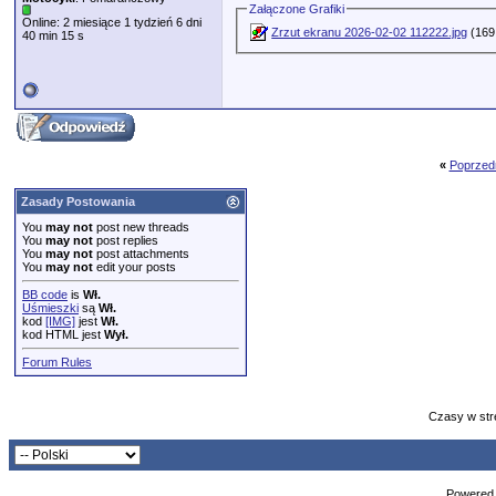
Załączone Grafiki
Online: 2 miesiące 1 tydzień 6 dni
Zrzut ekranu 2026-02-02 112222.jpg
(169.
40 min 15 s
«
Poprzed
Zasady Postowania
You
may not
post new threads
You
may not
post replies
You
may not
post attachments
You
may not
edit your posts
BB code
is
Wł.
Uśmieszki
są
Wł.
kod
[IMG]
jest
Wł.
kod HTML jest
Wył.
Forum Rules
Czasy w str
Powered b