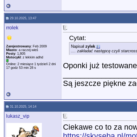
29.10.2025, 13:47
rrolek
Cytat:
Napisał
zylek
Zarejestrowany
: Feb 2009
Miasto
: a raczej wieś
.... zakładać następcę czyli starcro
Posty
: 1,805
Motocykl
: z lekkim adhd
Oponki już testowane?
Online: 2 miesiące 1 tydzień 2 dni
17 godz 53 min 28 s
_________________
Są jeszcze piękne za
31.10.2025, 14:14
lukasz_vip
Ciekawe co to za no
https://skyseba.pl/mo