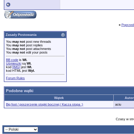
«
Poprzed
Zasady Postowania
You
may not
post new threads
You
may not
post replies
You
may not
post attachments
You
may not
edit your posts
BB code
is
Wł.
Uśmieszki
są
Wł.
kod
[IMG]
jest
Wł.
kod HTML jest
Wył.
Forum Rules
Podobne wątki
Wątek
Autor
Big foot / poszerzenie stopki bocznej / Kacza stopa :)
aciu
Czasy w str