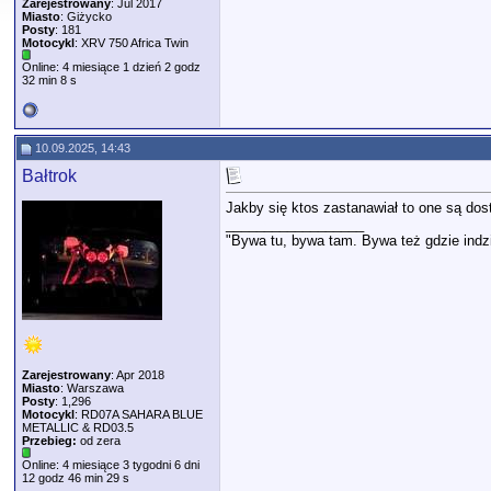
Zarejestrowany
: Jul 2017
Miasto
: Giżycko
Posty
: 181
Motocykl
: XRV 750 Africa Twin
Online: 4 miesiące 1 dzień 2 godz
32 min 8 s
10.09.2025, 14:43
Bałtrok
Jakby się ktos zastanawiał to one są dos
__________________
"Bywa tu, bywa tam. Bywa też gdzie indzi
Zarejestrowany
: Apr 2018
Miasto
: Warszawa
Posty
: 1,296
Motocykl
: RD07A SAHARA BLUE
METALLIC & RD03.5
Przebieg:
od zera
Online: 4 miesiące 3 tygodni 6 dni
12 godz 46 min 29 s