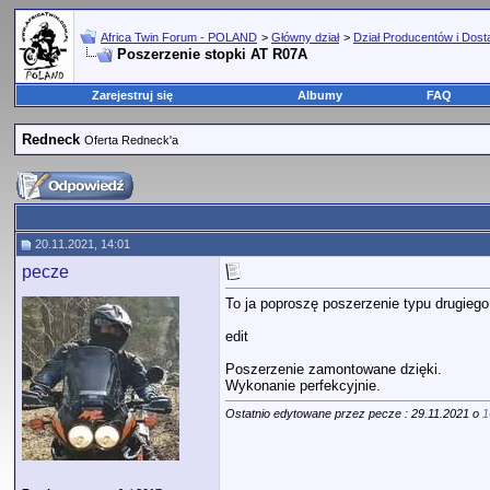
Africa Twin Forum - POLAND
>
Główny dział
>
Dział Producentów i Dos
Poszerzenie stopki AT R07A
Zarejestruj się
Albumy
FAQ
Redneck
Oferta Redneck'a
20.11.2021, 14:01
pecze
To ja poproszę poszerzenie typu drugieg
edit
Poszerzenie zamontowane dzięki.
Wykonanie perfekcyjnie.
Ostatnio edytowane przez pecze : 29.11.2021 o
1