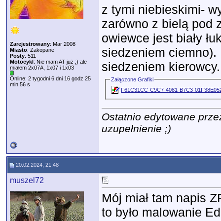
z tymi niebieskimi- w
zarówno z bielą pod z
owiewce jest biały łuk
Zarejestrowany
: Mar 2008
siedzeniem ciemno). 
Miasto
: Zakopane
Posty
: 511
Motocykl
: Nie mam AT już ;) ale
siedzeniem kierowcy.
miałem 2x07A, 1x07 i 1x03
Online: 2 tygodni 6 dni 16 godz 25
Załączone Grafiki
min 56 s
F61C31CC-C9C7-4081-B7C3-01F38E052
Ostatnio edytowane prze
uzupełnienie ;)
20.02.2024, 21:48
muszel72
Mój miał tam napis Z
to było malowanie E