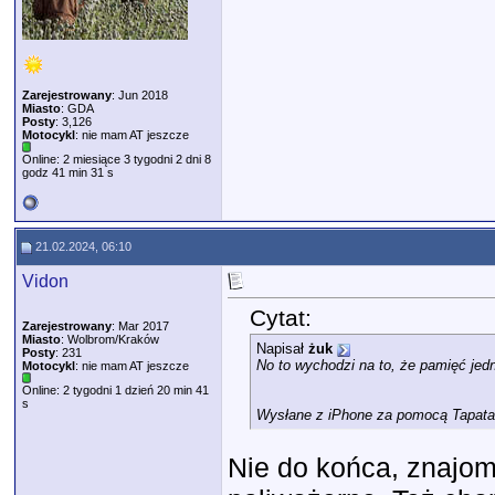
Zarejestrowany
: Jun 2018
Miasto
: GDA
Posty
: 3,126
Motocykl
: nie mam AT jeszcze
Online: 2 miesiące 3 tygodni 2 dni 8
godz 41 min 31 s
21.02.2024, 06:10
Vidon
Cytat:
Zarejestrowany
: Mar 2017
Miasto
: Wolbrom/Kraków
Napisał
żuk
Posty
: 231
No to wychodzi na to, że pamięć jed
Motocykl
: nie mam AT jeszcze
Online: 2 tygodni 1 dzień 20 min 41
s
Wysłane z iPhone za pomocą Tapata
Nie do końca, znajom