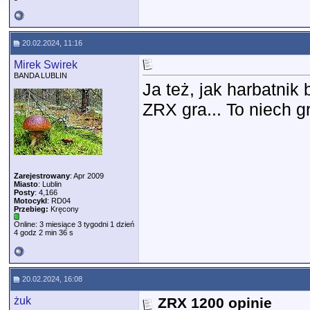
20.02.2024, 11:16
Mirek Swirek
BANDA LUBLIN
Ja też, jak harbatni
ZRX gra... To niech 
Zarejestrowany
: Apr 2009
Miasto
: Lublin
Posty
: 4,166
Motocykl
: RD04
Przebieg:
Kręcony
Online: 3 miesiące 3 tygodni 1 dzień
4 godz 2 min 36 s
20.02.2024, 16:08
żuk
ZRX 1200 opinie