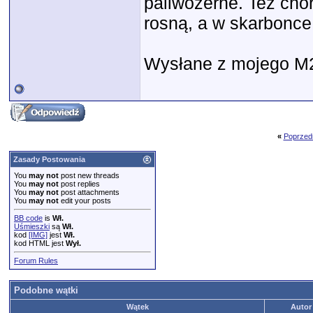
paliwożerne. Też chor
rosną, a w skarbonce
Wysłane z mojego M2
«
Poprzed
Zasady Postowania
You
may not
post new threads
You
may not
post replies
You
may not
post attachments
You
may not
edit your posts
BB code
is
Wł.
Uśmieszki
są
Wł.
kod
[IMG]
jest
Wł.
kod HTML jest
Wył.
Forum Rules
Podobne wątki
Wątek
Autor