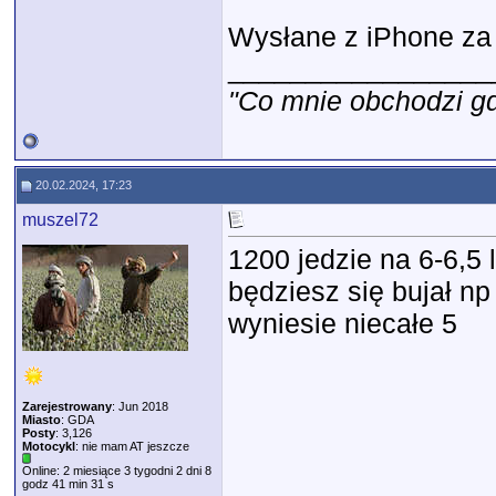
Wysłane z iPhone za
_________________
"Co mnie obchodzi gdz
20.02.2024, 17:23
muszel72
1200 jedzie na 6-6,5 l
będziesz się bujał np
wyniesie niecałe 5
Zarejestrowany
: Jun 2018
Miasto
: GDA
Posty
: 3,126
Motocykl
: nie mam AT jeszcze
Online: 2 miesiące 3 tygodni 2 dni 8
godz 41 min 31 s