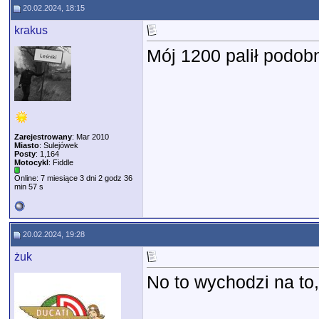
20.02.2024, 18:15
krakus
Mój 1200 palił podob
Zarejestrowany
: Mar 2010
Miasto
: Sulejówek
Posty
: 1,164
Motocykl
: Fiddle
Online: 7 miesiące 3 dni 2 godz 36
min 57 s
20.02.2024, 19:28
żuk
No to wychodzi na to