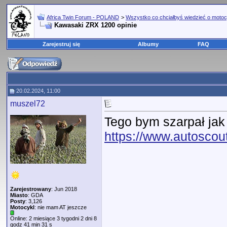
Africa Twin Forum - POLAND
>
Wszystko co chciałbyś wiedzieć o motoc
Kawasaki ZRX 1200 opinie
Zarejestruj się
Albumy
FAQ
20.02.2024, 11:00
muszel72
Tego bym szarpał jak
https://www.autoscou
Zarejestrowany
: Jun 2018
Miasto
: GDA
Posty
: 3,126
Motocykl
: nie mam AT jeszcze
Online: 2 miesiące 3 tygodni 2 dni 8
godz 41 min 31 s