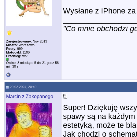
Wysłane z iPhone za
_________________
"Co mnie obchodzi gdz
Zarejestrowany
: Nov 2013
Miasto
: Warszawa
Posty
: 999
Motocykl
: 1100
Przebieg:
wtv
Online: 3 miesiące 5 dni 21 godz 58
min 30 s
20.02.2024, 20:49
Marcin z Zakopanego
Super! Dziękuję wszy
spawy są na każdym i
estetyką, może te b
Jak chodzi o schemat