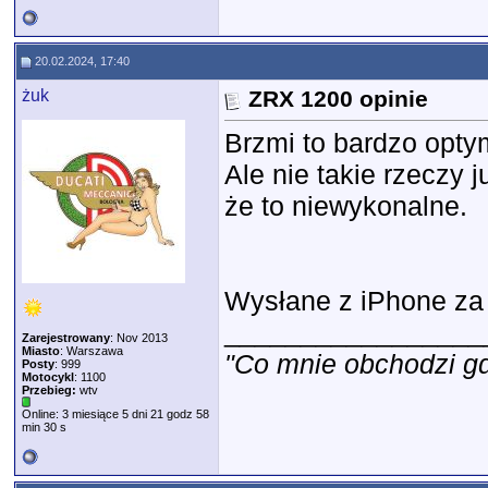
20.02.2024, 17:40
żuk
ZRX 1200 opinie
Brzmi to bardzo opty
Ale nie takie rzeczy 
że to niewykonalne.
Wysłane z iPhone za
_________________
Zarejestrowany
: Nov 2013
Miasto
: Warszawa
"Co mnie obchodzi gdz
Posty
: 999
Motocykl
: 1100
Przebieg:
wtv
Online: 3 miesiące 5 dni 21 godz 58
min 30 s