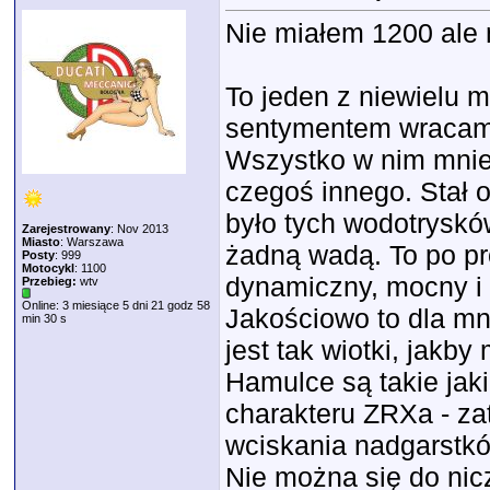
Nie miałem 1200 ale 
To jeden z niewielu mo
sentymentem wracam
Wszystko w nim mnie
czegoś innego. Stał 
było tych wodotrysków
Zarejestrowany
: Nov 2013
Miasto
: Warszawa
żadną wadą. To po pr
Posty
: 999
Motocykl
: 1100
dynamiczny, mocny i s
Przebieg:
wtv
Online: 3 miesiące 5 dni 21 godz 58
Jakościowo to dla mn
min 30 s
jest tak wiotki, jakb
Hamulce są takie jak
charakteru ZRXa - za
wciskania nadgarstk
Nie można się do ni